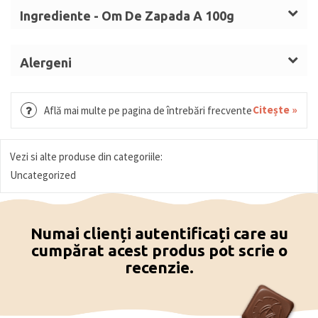
Ingrediente - Om De Zapada A 100g
Zahăr, unt de cacao,
LAPTE
praf integral, masă de
cacao, emulgator (lecitină de
SOIA
), aromă,
Alergeni
colorant: carmin. Ciocolată albă (min. 25%
Lapte, soia. Urme conținute de produs: ouă, nuci
substanțe solide de cacao). Ciocolată neagră (min.
(alune, migdale, fistic, nuci).
Citește »
Află mai multe pe pagina de întrebări frecvente
54% solide de cacao). Ciocolată colorată (min. 25%
cacao solidă).
Vezi si alte produse din categoriile:
Uncategorized
Numai clienți autentificați care au
cumpărat acest produs pot scrie o
recenzie.