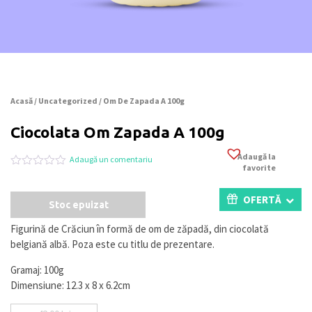
Acasă
/
Uncategorized
/ Om De Zapada A 100g
Ciocolata Om Zapada A 100g
Adaugă la
Adaugă un comentariu
favorite
Evaluat
0
la
0
OFERTĂ
Stoc epuizat
din
5
pe
Figurină de Crăciun în formă de om de zăpadă, din ciocolată
baza
belgiană albă. Poza este cu titlu de prezentare.
a
evaluări
de
Gramaj: 100g
la
Dimensiune: 12.3 x 8 x 6.2cm
clienți