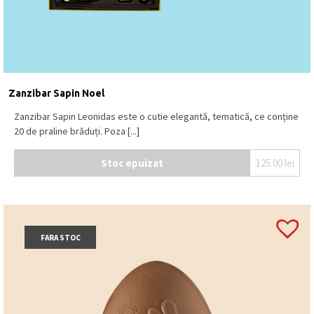
Zanzibar Sapin Noel
Zanzibar Sapin Leonidas este o cutie elegantă, tematică, ce conține
20 de praline brăduți. Poza [...]
Stoc epuizat
125.00
lei
FARA STOC