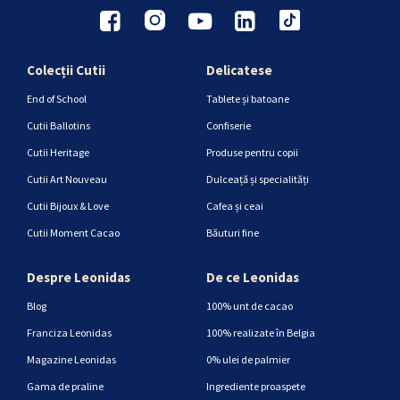
Colecții Cutii
Delicatese
End of School
Tablete și batoane
Cutii Ballotins
Confiserie
Cutii Heritage
Produse pentru copii
Cutii Art Nouveau
Dulceață și specialități
Cutii Bijoux & Love
Cafea și ceai
Cutii Moment Cacao
Băuturi fine
Despre Leonidas
De ce Leonidas
Blog
100% unt de cacao
Franciza Leonidas
100% realizate în Belgia
Magazine Leonidas
0% ulei de palmier
Gama de praline
Ingrediente proaspete