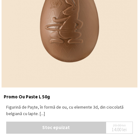
Promo Ou Paste L 50g
Figurină de Paște, în formă de ou, cu elemente 3d, din ciocolată
belgiană cu lapte. [...]
20.00
lei
Stoc epuizat
14.00
lei
Prețul ini
Prețul cur