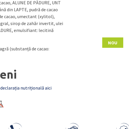
 cacao, ALUNE DE PĂDURE, UNT
nă din LAPTE, pudră de cacao
de cacao, umectant (xylitol),
ral, sirop de zahăr invertit, ulei
URE, emulsifiant: lecitină
NOU
eagră (substanță de cacao:
eni
 declarația nutrițională aici