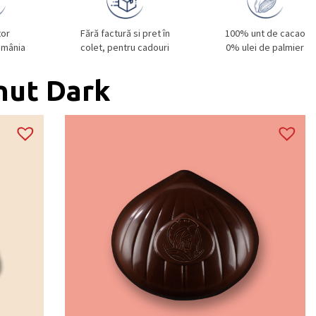
tor
Fără factură si pret în
100% unt de cacao
omânia
colet, pentru cadouri
0% ulei de palmier
nut Dark