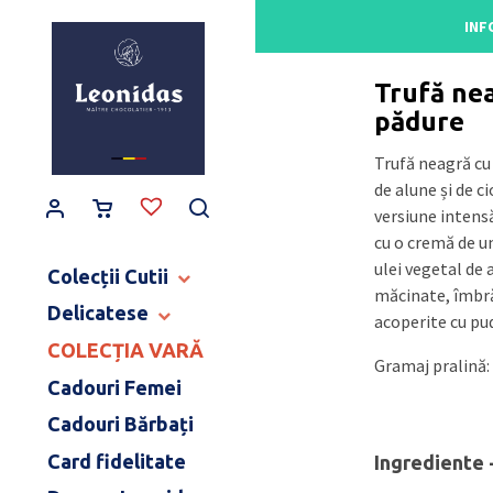
Main Navigation
INF
Acasă
/
Gama de pra
Trufă ne
pădure
Trufă neagră cu 
de alune și de c
versiune intensă
cu o cremă de un
ulei vegetal de 
Colecții Cutii
măcinate, îmbră
Delicatese
CUTII BALLOTINS
acoperite cu pu
CUTII HERITAGE
COLECȚIA VARĂ
TABLETE ȘI BATOANE
Gramaj pralină:
CUTII ART NOUVEAU
CONFISERIE
Cadouri Femei
CUTII BIJOUX & LOVE
PRODUSE PENTRU COPII
Cadouri Bărbați
CUTII MOMENT CACAO
DULCEAȚĂ ȘI SPECIALITĂȚI
COLECȚIE CERAMICĂ
Card fidelitate
Ingrediente 
CAFEA ȘI CEAI
MĂRTURII NUNTĂ & BOTEZ
BĂUTURI FINE