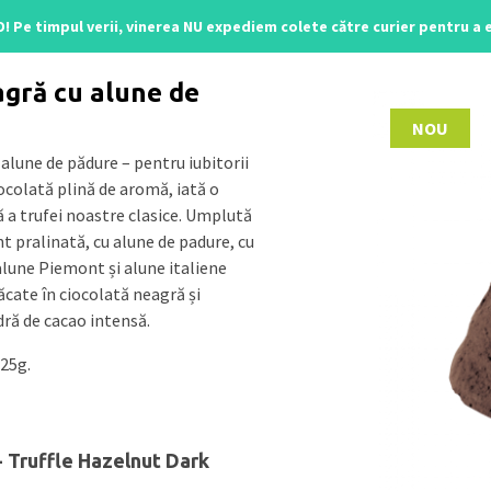
O! Pe timpul verii, vinerea NU expediem colete către curier pentru a
line
/ Truffle Hazelnut Dark
agră cu alune de
NOU
alune de pădure – pentru iubitorii
iocolată plină de aromă, iată o
 a trufei noastre clasice. Umplută
t pralinată, cu alune de padure, cu
alune Piemont și alune italiene
cate în ciocolată neagră și
dră de cacao intensă.
 25g.
- Truffle Hazelnut Dark