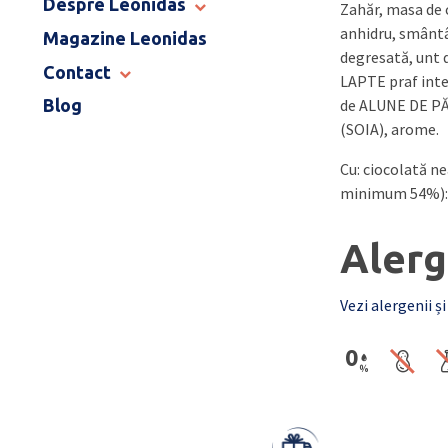
Despre Leonidas
Zahăr, masa de
END OF SCHOOL
anhidru, smântâ
Magazine Leonidas
POVESTEA LEONIDAS
degresată, unt 
FRANCIZA LEONIDAS
Contact
LAPTE praf integ
GAMA DE PRALINE
de ALUNE DE PĂD
Blog
MAGAZINE LEONIDAS
CATALOG PAȘTE 2026
(SOIA), arome.
COMENZI CORPORATE
ÎNTREBĂRI FRECVENTE
Cu: ciocolată n
minimum 54%):
Alerg
Vezi alergenii și