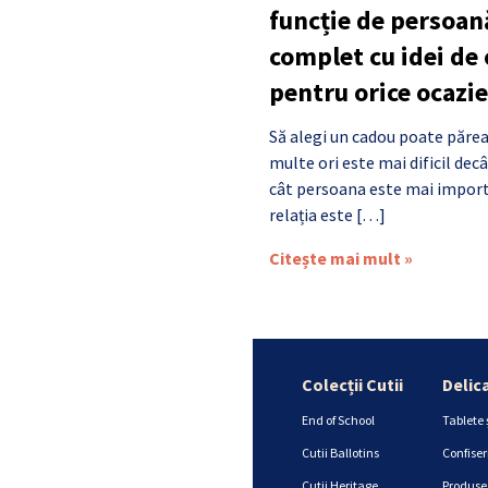
funcție de persoan
complet cu idei de
pentru orice ocazie
Să alegi un cadou poate părea
multe ori este mai dificil de
cât persoana este mai import
relația este […]
Citește mai mult »
Colecții Cutii
Delic
End of School
Tablete 
Cutii Ballotins
Confiser
Cutii Heritage
Produse 