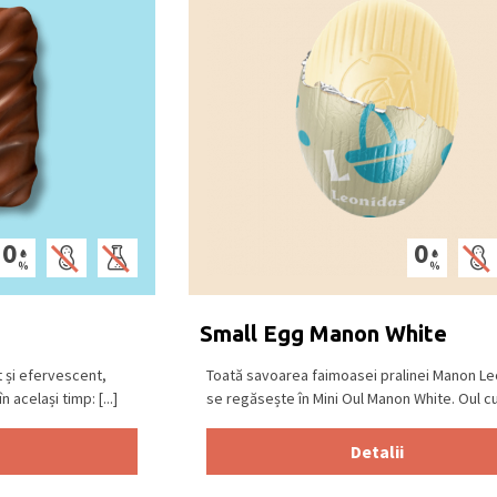
Small Egg Manon White
t și efervescent,
Toată savoarea faimoasei pralinei Manon L
 același timp: [...]
se regăsește în Mini Oul Manon White. Oul cu [
Detalii