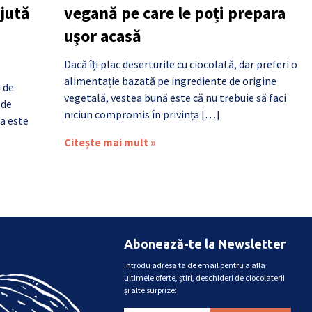
ajută
vegană pe care le poți prepara
ușor acasă
Dacă îți plac deserturile cu ciocolată, dar preferi o
alimentație bazată pe ingrediente de origine
i de
vegetală, vestea bună este că nu trebuie să faci
 de
niciun compromis în privința […]
a este
Citește mai mult »
Abonează-te la Newsletter
Introdu adresa ta de email pentru a afla
ultimele oferte, știri, deschideri de ciocolaterii
și alte surprize: