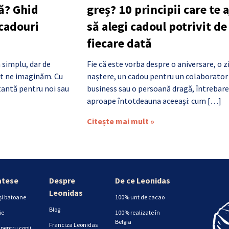
ă? Ghid
greș? 10 principii care te 
 cadouri
să alegi cadoul potrivit de
fiecare dată
 simplu, dar de
Fie că este vorba despre o aniversare, o z
cât ne imaginăm. Cu
naștere, un cadou pentru un colaborator
antă pentru noi sau
business sau o persoană dragă, întrebare
aproape întotdeauna aceeași: cum […]
Citește mai mult »
atese
Despre
De ce Leonidas
Leonidas
și batoane
100% unt de cacao
Blog
ie
100% realizate în
Belgia
Franciza Leonidas
pentru copii