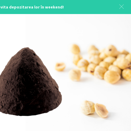
 evita depozitarea lor în weekend!