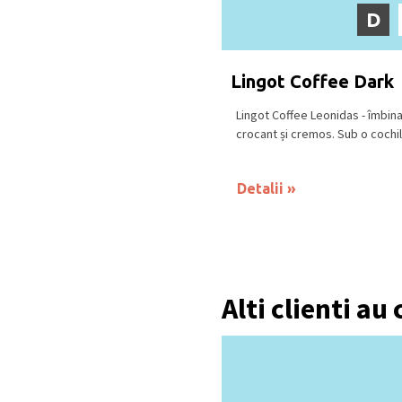
D
Lingot Coffee Dark
Lingot Coffee Leonidas - îmbin
crocant și cremos. Sub o cochili
Detalii
Alti clienti au