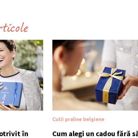
rticole
Cutii praline belgiene
trivit în
Cum alegi un cadou fără să