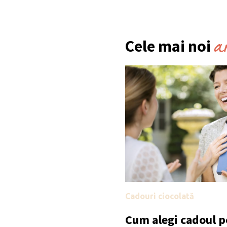
a
Cele mai noi
Cadouri ciocolată
Cum alegi cadoul po