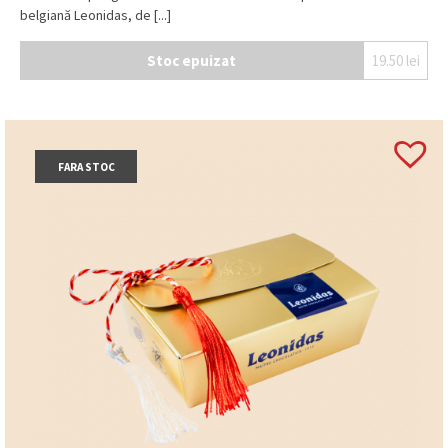
belgiană Leonidas, de [...]
Stoc epuizat
19.50
lei
FARA STOC