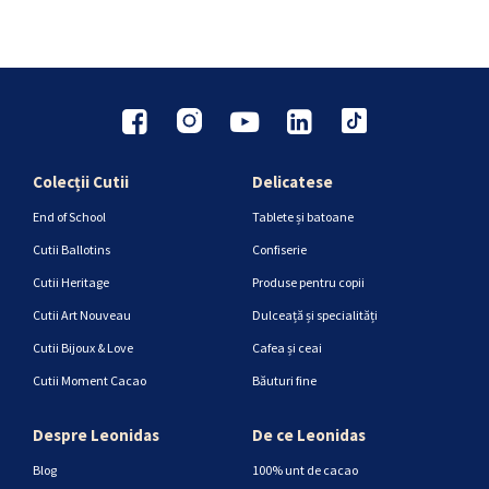
Colecții Cutii
Delicatese
End of School
Tablete și batoane
Cutii Ballotins
Confiserie
Cutii Heritage
Produse pentru copii
Cutii Art Nouveau
Dulceață și specialități
Cutii Bijoux & Love
Cafea și ceai
Cutii Moment Cacao
Băuturi fine
Despre Leonidas
De ce Leonidas
Blog
100% unt de cacao