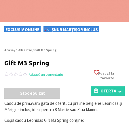
EXCLUSIV ONLINE
ȘNUR MĂRȚIȘOR INCLUS
Acasă
/
1-8 Martie
/ Gift M3 Spring
Gift M3 Spring
Adaugă la
Adaugă un comentariu
favorite
Evaluat
0
la
0
OFERTĂ
Stoc epuizat
din
5
pe
Cadou de primăvară gata de oferit, cu praline belgiene Leonidas și
baza
Mărțișor inclus, ideal pentru 8 Martie sau Ziua Mamei.
a
evaluări
de
Coșul cadou Leonidas Gift M3 Spring conține:
la
clienți