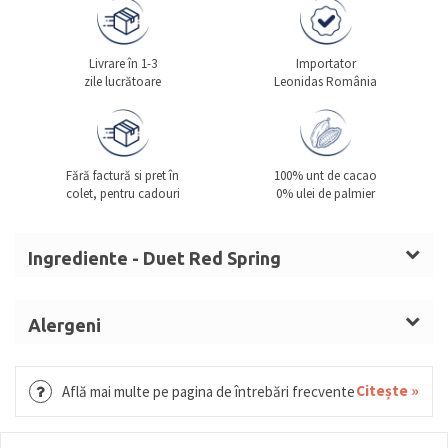
Livrare în 1-3
Importator
zile lucrătoare
Leonidas România
Fără factură si pret în
100% unt de cacao
colet, pentru cadouri
0% ulei de palmier
Ingrediente - Duet Red Spring
Zahăr, masă de cacao, unt de cacao,
LAPTE
praf
integral,
ALUNE DE PĂDURE
,
SMÂNTÂNĂ
, sirop de
Alergeni
glucoză,
UNT
LAPTE, ALUNE DE PĂDURE, SMÂNTÂNĂ, UNT,
(LAPTE),
MIGDALE
,
UNT
anhidru,
LAPTE
condensat
GRÂU, GLUTEN, OUĂ, MIGDALE, SOIA, FISTIC,
Citește »
Află mai multe pe pagina de întrebări frecvente
îndulcit, nucă de cocos mărunțită, zahăr invertit,
SUSAN.
alcool, umectant (sorbitol), arome,