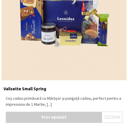
Valisette Small Spring
Coș cadou primăvară cu Mărțișor și punguță cadou, perfect pentru a
impresiona de 1 Martie, [...]
Stoc epuizat
222.50
lei