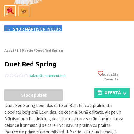
ȘNUR MĂRȚIȘOR INCLUS
Acasă
/
1-8 Martie
/ Duet Red Spring
Duet Red Spring
Adaugă la
Adaugă un comentariu
favorite
Evaluat
0
la
0
OFERTĂ
Stoc epuizat
din
5
pe
Duet Red Spring Leonidas este un Ballotin cu 2 praline din
baza
ciocolată belgiană Leonidas, de cea mai bună calitate. Alege un
a
evaluări
Mărțișor practic, delicios, de calitate, și care va rămâne în mintea
de
celor ce îl primesc și pe care îl vor savura pralină cu pralină.
la
Îndulcește prima zi de primăvară, 1 Martie, sau Ziua Femeii, 8
clienți