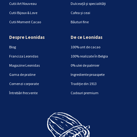
Cutii Art Nouveau
Dulceață și specialități
Cutii Bijoux & Love
Cafea și ceai
Cutii Moment Cacao
Băuturi fine
Despre Leonidas
De ce Leonidas
Blog
100% unt de cacao
Franciza Leonidas
100% realizate în Belgia
Magazine Leonidas
0% ulei de palmier
Gama de praline
Ingrediente proaspete
Comenzi corporate
Tradiție din 1913
Întrebări frecvente
Cadouri premium