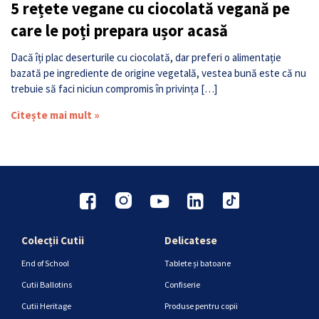
5 rețete vegane cu ciocolată vegană pe
care le poți prepara ușor acasă
Dacă îți plac deserturile cu ciocolată, dar preferi o alimentație
bazată pe ingrediente de origine vegetală, vestea bună este că nu
trebuie să faci niciun compromis în privința […]
Citește mai mult »
Colecții Cutii
Delicatese
End of School
Tablete și batoane
Cutii Ballotins
Confiserie
Cutii Heritage
Produse pentru copii