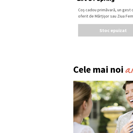
Coș cadou primăvară, un gest d
oferit de Mărțișor sau Ziua Femei
Stoc epuizat
a
Cele mai noi