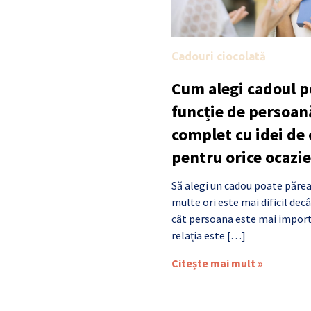
Cadouri ciocolată
Cum alegi cadoul po
funcție de persoan
complet cu idei de
pentru orice ocazie
Să alegi un cadou poate părea
multe ori este mai dificil de
cât persoana este mai import
relația este […]
Citește mai mult »