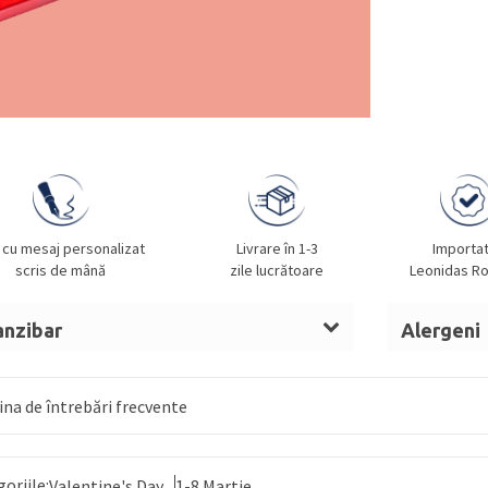
 cu mesaj personalizat
Livrare în 1-3
Importa
scris de mână
zile lucrătoare
Leonidas R
anzibar
Alergeni
t de cacao,
LAPTE
praf integral,
ALUNE
LAPTE, A
, sirop de glucoză,
UNT
OUĂ, MIGD
na de întrebări frecvente
anhidru,
LAPTE
condensat îndulcit, nucă
 invertit, alcool, umectant (sorbitol),
goriile:
irop glucoză și fructoză, fructe confiate
Valentine's Day
1-8 Martie