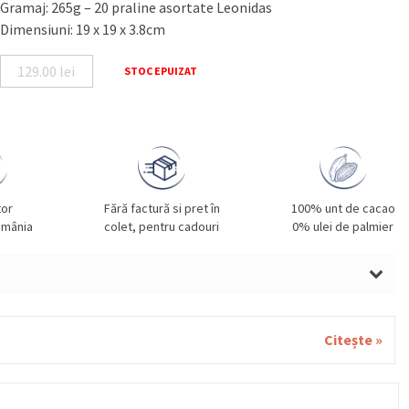
Gramaj: 265g – 20 praline asortate Leonidas
Dimensiuni: 19 x 19 x 3.8cm
129.00
lei
STOC EPUIZAT
tor
Fără factură si pret în
100% unt de cacao
omânia
colet, pentru cadouri
0% ulei de palmier
LUNE DE PĂDURE, SMÂNTÂNĂ, UNT, GRÂU, GLUTEN,
ALE, SOIA, NUCI, FISTIC, SUSAN.
Citește »