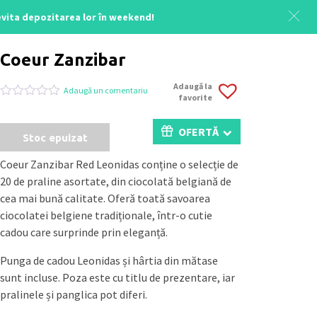
 evita depozitarea lor în weekend!
Acasă
/
1-8 Martie
/ Coeur Zanzibar
Coeur Zanzibar
Adaugă la
Adaugă un comentariu
favorite
Evaluat
0
la
0
OFERTĂ
Stoc epuizat
din
5
pe
Coeur Zanzibar Red Leonidas conține o selecție de
baza
20 de praline asortate, din ciocolată belgiană de
a
evaluări
cea mai bună calitate. Oferă toată savoarea
de
ciocolatei belgiene tradiționale, într-o cutie
la
clienți
cadou care surprinde prin eleganță.
Punga de cadou Leonidas și hârtia din mătase
sunt incluse. Poza este cu titlu de prezentare, iar
pralinele și panglica pot diferi.