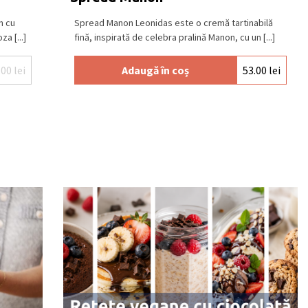
n cu
Spread Manon Leonidas este o cremă tartinabilă
a [...]
fină, inspirată de celebra pralină Manon, cu un [...]
.00
lei
Adaugă în coș
53.00
lei