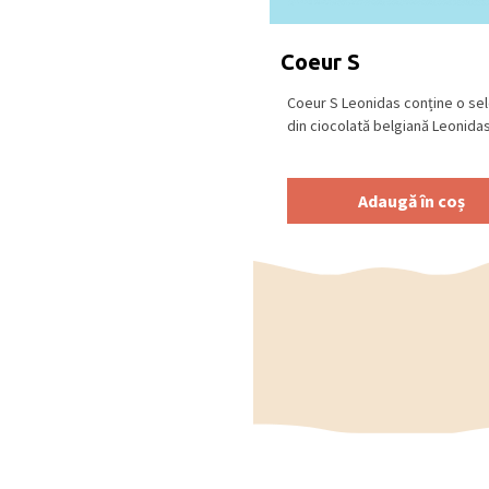
cu
LAPTE
(min. 30% cacao
Se păstrează la loc uscat
Coeur S
18⁰C.
Produs în Belgia
.
Coeur S Leonidas conține o sel
din ciocolată belgiană Leonidas,
Adaugă în coș