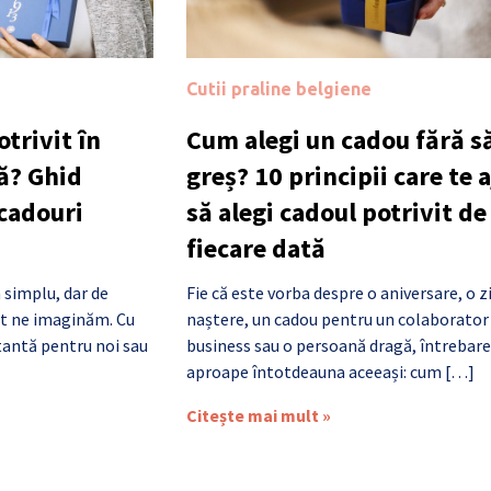
Cutii praline belgiene
trivit în
Cum alegi un cadou fără să
ă? Ghid
greș? 10 principii care te 
 cadouri
să alegi cadoul potrivit de
fiecare dată
 simplu, dar de
Fie că este vorba despre o aniversare, o z
cât ne imaginăm. Cu
naștere, un cadou pentru un colaborator
antă pentru noi sau
business sau o persoană dragă, întrebare
aproape întotdeauna aceeași: cum […]
Citește mai mult »