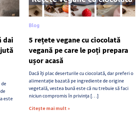
Blog
 dai
5 rețete vegane cu ciocolată
ajută
vegană pe care le poți prepara
ușor acasă
Dacă îți plac deserturile cu ciocolată, dar preferi o
alimentație bazată pe ingrediente de origine
i de
vegetală, vestea bună este că nu trebuie să faci
 de
niciun compromis în privința […]
a este
Citește mai mult »