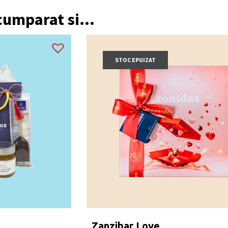
 cumparat si...
STOC EPUIZAT
Zanzibar Love