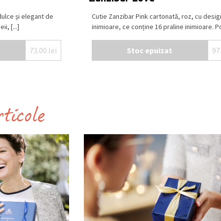
ulce și elegant de
Cutie Zanzibar Pink cartonată, roz, cu desig
i, [...]
inimioare, ce conține 16 praline inimioare. Poz
73.00
lei
Stoc epuizat
97
rticole