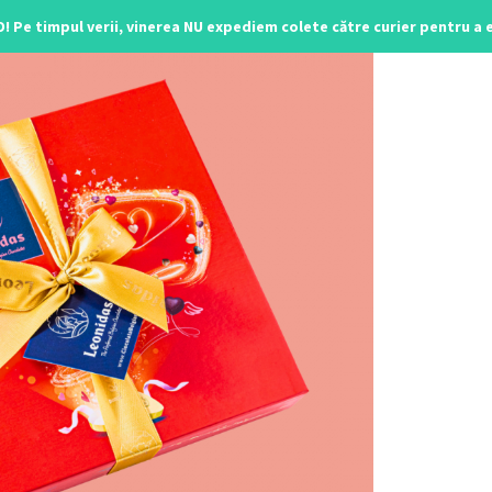
O! Pe timpul verii, vinerea NU expediem colete către curier pentru a