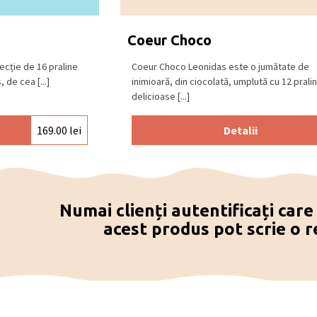
), ciocolată albă.
 și răcoros, la o temperatură între 15⁰C –
Coeur Choco
ecție de 16 praline
Coeur Choco Leonidas este o jumătate de
 de cea [...]
inimioară, din ciocolată, umplută cu 12 prali
delicioase [...]
169.00
lei
Detalii
Numai clienți autentificați car
acest produs pot scrie o r