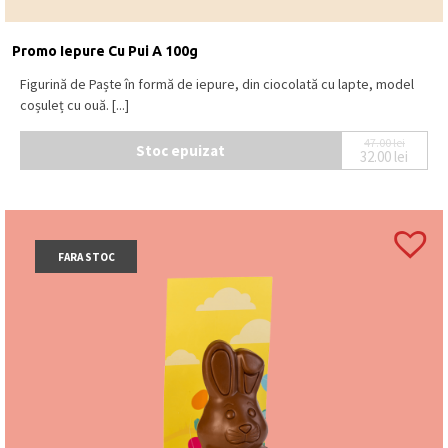
Promo Iepure Cu Pui A 100g
Figurină de Paște în formă de iepure, din ciocolată cu lapte, model
coșuleț cu ouă. [...]
47.00
lei
Stoc epuizat
32.00
lei
Prețul ini
Prețul cur
FARA STOC