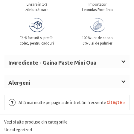
Livrare în 1-3
Importator
zile lucrătoare
Leonidas România
Fără factură si pret în
100% unt de cacao
colet, pentru cadouri
0% ulei de palmier
Ingrediente - Gaina Paste Mini Oua
Ingrediente figurină
: zahăr,
LAPTE
praf
integral, unt de cacao, masă de cacao,
Alergeni
emulgator: lecitină de
SOIA
, aromă naturală
LAPTE, ALUNE DE PĂDURE, LACTOZĂ, SMÂNTÂNĂ,
de vanilie, coloranți (extract de boia, carmin,
UNT, GRÂU, MIGDALE, SOIA. Poate contine urme de
Citește »
Află mai multe pe pagina de întrebări frecvente
curcumină).
nuci (fistic, nuci), gluten (orz) si ouă.
Sortiment de ouă de ciocolată ambalate
individual. Ingrediente
: zahăr, unt de
Vezi si alte produse din categoriile:
cacao,
LAPTE
praf integral, masă de
Uncategorized