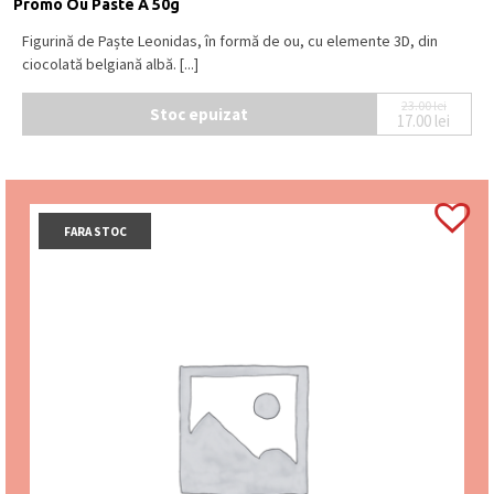
Promo Ou Paste A 50g
Figurină de Paște Leonidas, în formă de ou, cu elemente 3D, din
ciocolată belgiană albă. [...]
23.00
lei
Stoc epuizat
17.00
lei
Prețul ini
Prețul cur
FARA STOC