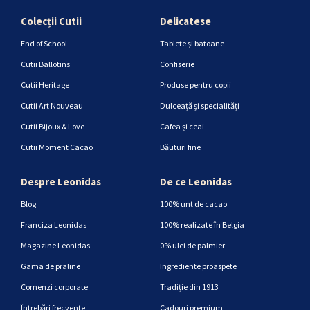
Colecții Cutii
Delicatese
End of School
Tablete și batoane
Cutii Ballotins
Confiserie
Cutii Heritage
Produse pentru copii
Cutii Art Nouveau
Dulceață și specialități
Cutii Bijoux & Love
Cafea și ceai
Cutii Moment Cacao
Băuturi fine
Despre Leonidas
De ce Leonidas
Blog
100% unt de cacao
Franciza Leonidas
100% realizate în Belgia
Magazine Leonidas
0% ulei de palmier
Gama de praline
Ingrediente proaspete
Comenzi corporate
Tradiție din 1913
Întrebări frecvente
Cadouri premium