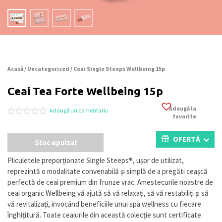
Acasă
/
Uncategorized
/ Ceai Single Steeps Wellbeing 15p
Ceai Tea Forte Wellbeing 15p
Adaugă la
Adaugă un comentariu
favorite
Evaluat
0
la
0
OFERTĂ
Stoc epuizat
din
5
pe
Pliculetele preporționate Single Steeps®, ușor de utilizat,
baza
reprezintă o modalitate convenabilă și simplă de a pregăti ceașcă
a
evaluări
perfectă de ceai premium din frunze vrac. Amestecurile noastre de
de
ceai organic Wellbeing vă ajută să vă relaxați, să vă restabiliți și să
la
vă revitalizați, invocând beneficiile unui spa wellness cu fiecare
clienți
înghițitură. Toate ceaiurile din această colecție sunt certificate