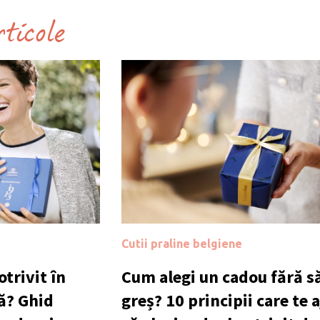
rticole
Cutii praline belgiene
trivit în
Cum alegi un cadou fără să
ă? Ghid
greș? 10 principii care te 