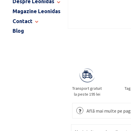
Despre Leonidas
END OF SCHOOL
Magazine Leonidas
POVESTEA LEONIDAS
FRANCIZA LEONIDAS
Contact
GAMA DE PRALINE
Blog
MAGAZINE LEONIDAS
CATALOG PAȘTE 2026
COMENZI CORPORATE
ÎNTREBĂRI FRECVENTE
Transport gratuit
Tag
la peste 195 lei
Află mai multe pe pagi