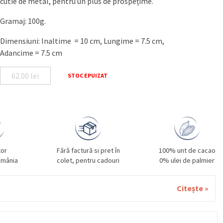
cutie de metal, pentru un plus de prospețime.
Gramaj: 100g.
Dimensiuni: Inaltime = 10 cm, Lungime = 7.5 cm,
Adancime = 7.5 cm
62.00
lei
STOC EPUIZAT
tor
Fără factură si pret în
100% unt de cacao
omânia
colet, pentru cadouri
0% ulei de palmier
Citește »