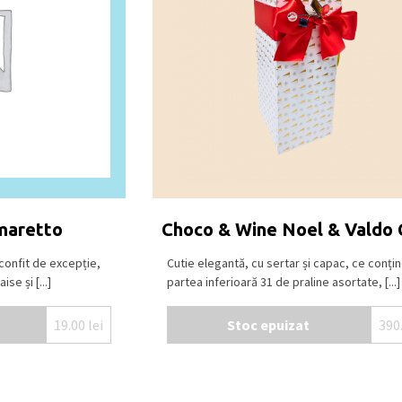
maretto
Choco & Wine Noel & Valdo
confit de excepție,
Cutie elegantă, cu sertar și capac, ce conțin
se și [...]
partea inferioară 31 de praline asortate, [...]
19.00
lei
Stoc epuizat
390