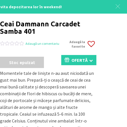
 evita depozitarea lor în weekend!
Acasă
/
Uncategorized
/ Ceai Carcadet Samba 100g-401
Ceai Dammann Carcadet
Samba 401
Adaugă la
Adaugă un comentariu
favorite
Evaluat
0
la
0
OFERTĂ
Stoc epuizat
din
5
pe
Momentele tale de liniște n-au avut niciodată un
baza
gust mai bun. Prepară-ți o ceașcă de ceai de cea
a
evaluări
mai bună calitate și descoperă savoarea unei
de
combinații de flori de hibiscus cu bucăți de mere,
la
clienți
coji de portocale și măceșe parfumate delicios,
alături de arome de mango și alte fructe
tropicale. Ceaiul se infuzează 5-6 min. la 100
grade Celsius. Conținutul vine ambalat într-o