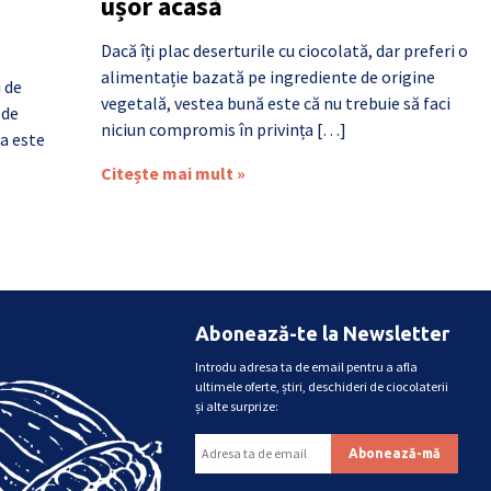
ușor acasă
Dacă îți plac deserturile cu ciocolată, dar preferi o
alimentație bazată pe ingrediente de origine
i de
vegetală, vestea bună este că nu trebuie să faci
 de
niciun compromis în privința […]
a este
Citește mai mult »
Abonează-te la Newsletter
Introdu adresa ta de email pentru a afla
ultimele oferte, știri, deschideri de ciocolaterii
și alte surprize: