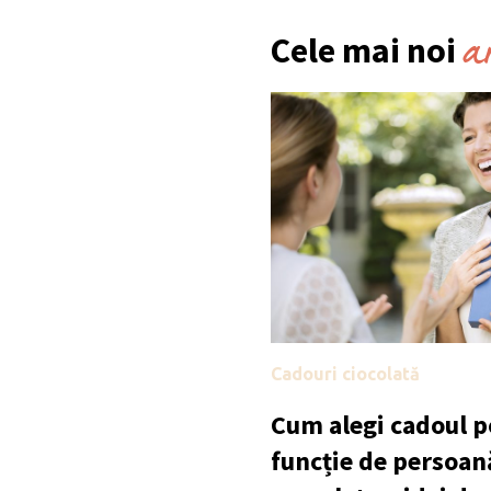
a
Cele mai noi
Cadouri ciocolată
Cum alegi cadoul po
funcție de persoan