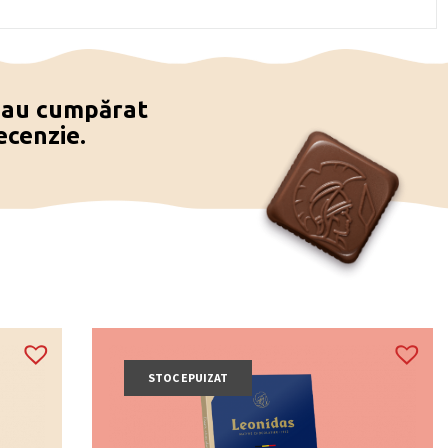
e au cumpărat
ecenzie.
STOC EPUIZAT