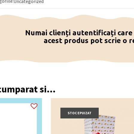
goriile:
Uncategorized
Numai clienți autentificați car
acest produs pot scrie o r
 cumparat si...
STOC EPUIZAT