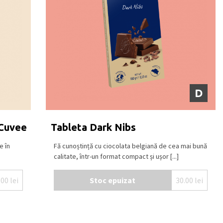
D
 Cuvee
Tableta Dark Nibs
e în
Fă cunoștință cu ciocolata belgiană de cea mai bună
calitate, într-un format compact și ușor [...]
.00
lei
Stoc epuizat
30.00
lei