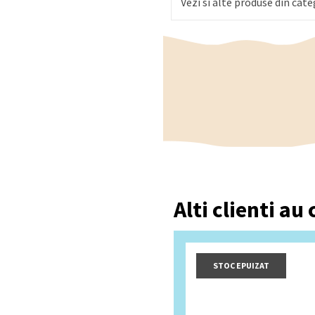
Vezi si alte produse din cate
Alti clienti au
STOC EPUIZAT