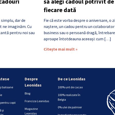
 cadouri
să alegi cadoul potrivit de
fiecare dată
 simplu, dar de
Fie că este vorba despre o aniversare, o z
cât ne imaginăm. Cu
naștere, un cadou pentru un colaborator
antă pentru noi sau
business sau o persoană dragă, întrebare
aproape întotdeauna aceeași: cum […]
Citește mai mult »
atese
Despre
De ce Leonidas
Leonidas
și batoane
100% unt de cacao
Blog
ie
100% realizate în
Belgia
Franciza Leonidas
pentru copii
0% ulei de palmier
Magazine
 și
Leonidas
ăți
Ingrediente proaspete