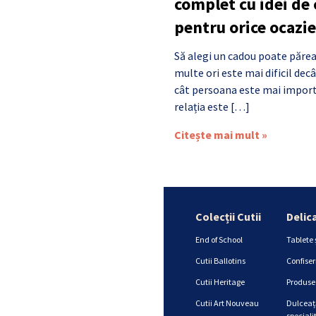
complet cu idei de
pentru orice ocazie
Să alegi un cadou poate părea
multe ori este mai dificil de
cât persoana este mai import
relația este […]
Citește mai mult »
Colecții Cutii
Delic
End of School
Tablete 
Cutii Ballotins
Confiser
Cutii Heritage
Produse 
Cutii Art Nouveau
Dulceață
specialit