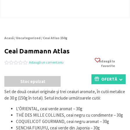
Acasă
/
Uncategorized
/ Ceai Atlas 150g
Ceai Dammann Atlas
Adaugă la
Adaugă un comentariu
favorite
Evaluat
0
la
0
OFERTĂ
Stoc epuizat
din
5
pe
Set de două ceaiuri originale și trei ceaiuri aromate, în cutii metalice
baza
de 30 g (150g în total). Setul include următoarele cutii:
a
evaluări
de
L’ÔRIENTAL, ceai verde aromat – 30g
la
THÉ DES MILLE COLLINES, ceai negru cu condimente – 30g
clienți
COQUELICOT GOURMAND, ceai negru aromat – 30g
SENCHA FUKUYU, ceai verde din Japonia – 30g