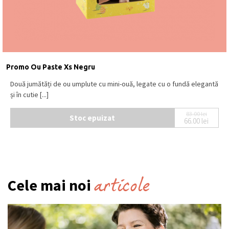
Promo Ou Paste Xs Negru
Două jumătăți de ou umplute cu mini-ouă, legate cu o fundă elegantă
și în cutie [...]
83.00
lei
Stoc epuizat
66.00
lei
Prețul ini
Prețul cur
articole
Cele mai noi