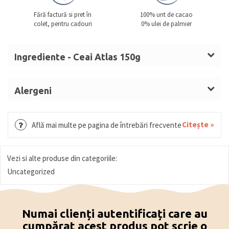
Fără factură si pret în
100% unt de cacao
colet, pentru cadouri
0% ulei de palmier
Ingrediente - Ceai Atlas 150g
L’ÔRIENTAL, ceai verde aromat – 30g
Ceai verde, arome (fructele pasiunii, piersici, căpșune
Alergeni
sălbatice), petale de flori
Produsul poate conține urme accidentale de nuci și
THÉ DES MILLE COLLINES, ceai negru cu
arahide
Citește »
Află mai multe pe pagina de întrebări frecvente
condimente – 30g
Ceai negru, condimente (ghimbir, scorțișoară, ardei
roz, cardamom, cuișoare)
Vezi si alte produse din categoriile:
COQUELICOT GOURMAND, ceai negru aromat – 30g
Uncategorized
Ceai negru, petale de flori, arome (mac (zmeură,
cireșe, violetă), vanilie, migdale amare, biscuiți)
Numai clienți autentificați care au
SENCHA FUKUYU, ceai verde din Japonia – 30g
cumpărat acest produs pot scrie o
DARJEELING, ceai negru din India – 30g