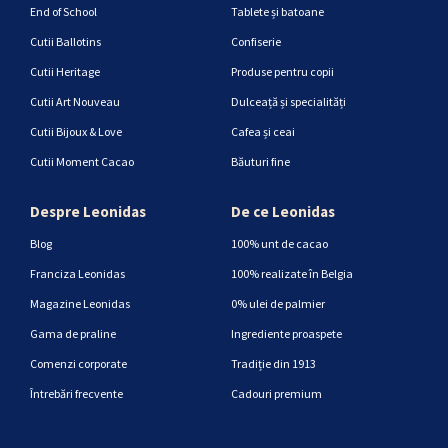
End of School
Tablete și batoane
Cutii Ballotins
Confiserie
Cutii Heritage
Produse pentru copii
Cutii Art Nouveau
Dulceață și specialități
Cutii Bijoux & Love
Cafea și ceai
Cutii Moment Cacao
Băuturi fine
Despre Leonidas
De ce Leonidas
Blog
100% unt de cacao
Franciza Leonidas
100% realizate în Belgia
Magazine Leonidas
0% ulei de palmier
Gama de praline
Ingrediente proaspete
Comenzi corporate
Tradiție din 1913
Întrebări frecvente
Cadouri premium