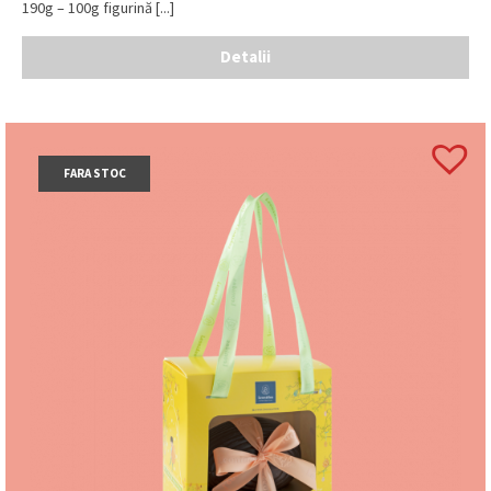
190g – 100g figurină [...]
Detalii
FARA STOC