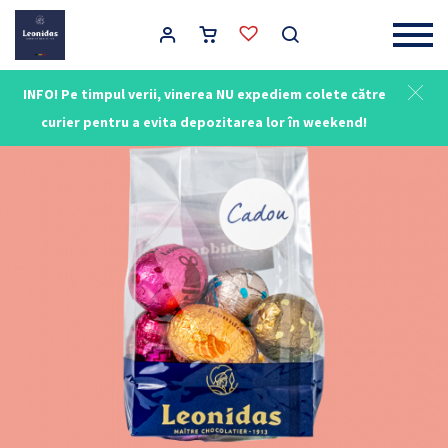
Main Navigation
INFO! Pe timpul verii, vinerea NU expediem colete către
curier pentru a evita depozitarea lor în weekend!