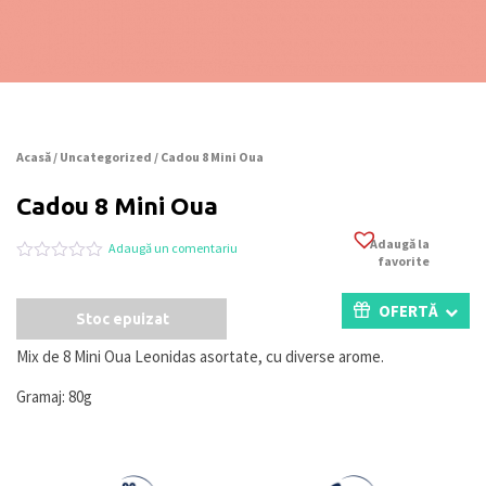
Acasă
/
Uncategorized
/ Cadou 8 Mini Oua
Cadou 8 Mini Oua
Adaugă la
Adaugă un comentariu
favorite
Evaluat
0
la
0
OFERTĂ
Stoc epuizat
din
5
pe
Mix de 8 Mini Oua Leonidas asortate, cu diverse arome.
baza
a
Gramaj: 80g
evaluări
de
la
clienți