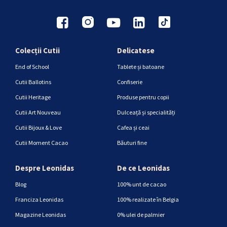
Colecții Cutii
Delicatese
End of School
Tablete și batoane
Cutii Ballotins
Confiserie
Cutii Heritage
Produse pentru copii
Cutii Art Nouveau
Dulceață și specialități
Cutii Bijoux & Love
Cafea și ceai
Cutii Moment Cacao
Băuturi fine
Despre Leonidas
De ce Leonidas
Blog
100% unt de cacao
Franciza Leonidas
100% realizate în Belgia
Magazine Leonidas
0% ulei de palmier