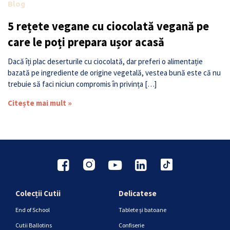
Blog
5 rețete vegane cu ciocolată vegană pe
care le poți prepara ușor acasă
Dacă îți plac deserturile cu ciocolată, dar preferi o alimentație
bazată pe ingrediente de origine vegetală, vestea bună este că nu
trebuie să faci niciun compromis în privința […]
Citește mai mult »
Colecții Cutii
Delicatese
End of School
Tablete și batoane
Cutii Ballotins
Confiserie