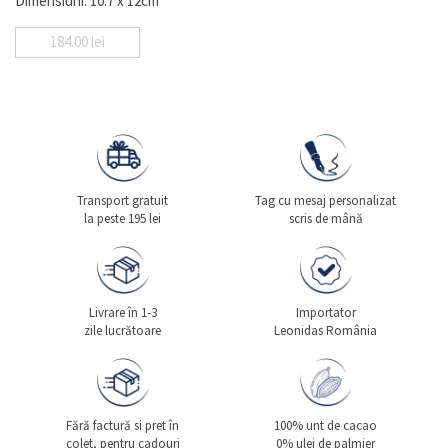
Dimensiuni: 10.7 x 12cm
184.00
lei
Transport gratuit
Tag cu mesaj personalizat
la peste 195 lei
scris de mână
Livrare în 1-3
Importator
zile lucrătoare
Leonidas România
Fără factură si pret în
100% unt de cacao
colet, pentru cadouri
0% ulei de palmier