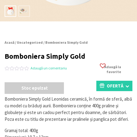
Acasă
/
Uncategorized
/ Bomboniera Simply Gold
Bomboniera Simply Gold
Adaugă la
Adaugă un comentariu
favorite
Evaluat
0
la
0
OFERTĂ
Stoc epuizat
din
5
pe
Bomboniera Simply Gold Leonidas ceramică, în formă de sferă, albă
baza
cu model cu brăduți aurii. Bomboniera conține 400g praline și
a
evaluări
globulețe și este un cadou perfect pentru doamne, de sărbători.
de
Poza este cu titlu de prezentare iar pralinele și panglica pot diferi.
la
clienți
Gramaj total: 400g