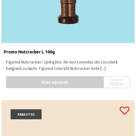
temperatură între 15⁰C – 18⁰C.
Produs în Belgia
.
Promo Nutcracker L 100g
Figurină Nutcracker/ Spărgător de nuci Leonidas din ciocolată
belgiană cu lapte. Figurina colorată Nutcracker este [...]
50.00
lei
Stoc epuizat
39.00
lei
Prețul ini
Prețul cur
FARA STOC