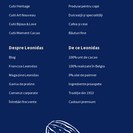
Cutii Heritage
Produse pentru copii
Cutii Art Nouveau
Dulceață și specialități
Cutii Bijoux & Love
Cafea și ceai
Cutii Moment Cacao
Băuturi fine
Despre Leonidas
De ce Leonidas
Blog
100% unt de cacao
Franciza Leonidas
100% realizate în Belgia
Magazine Leonidas
0% ulei de palmier
Gama de praline
Ingrediente proaspete
Comenzi corporate
Tradiție din 1913
Întrebări frecvente
Cadouri premium