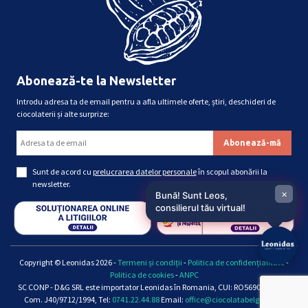
Abonează-te la Newsletter
Introdu adresa ta de email pentru a afla ultimele oferte, știri, deschideri de
ciocolaterii și alte surprize:
Sunt de acord cu
prelucrarea datelor personale
în scopul abonării la
newsletter.
×
Bună! Sunt Leos,
consilierul tău virtual!
Copyright © Leonidas 2026 -
Termeni și condiții
-
Politica de confidențialitate
-
Politica de cookies
-
ANPC
SC CONP - D&G SRL este importator Leonidas în Romania, CUI: RO5690661, Reg.
Com. J40/9712/1994, Tel:
0741.22.44.88
Email:
office@ciocolatabelgiana.ro