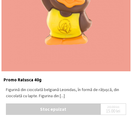
Promo Ratusca 40g
Figurină din ciocolată belgiană Leonidas, în formă de rățușcă, din
ciocolată cu lapte. Figurina din [...]
20.00
lei
Stoc epuizat
15.00
lei
Prețul ini
Prețul cur