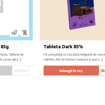
 85g
Tableta Dark 85%
stevia. Tableta de
Fă cunoștință cu ciocolata belgiană de cea 
 cacao din [...]
calitate, într-un format compact și ușor [...]
30.00
lei
Adaugă în coș
30