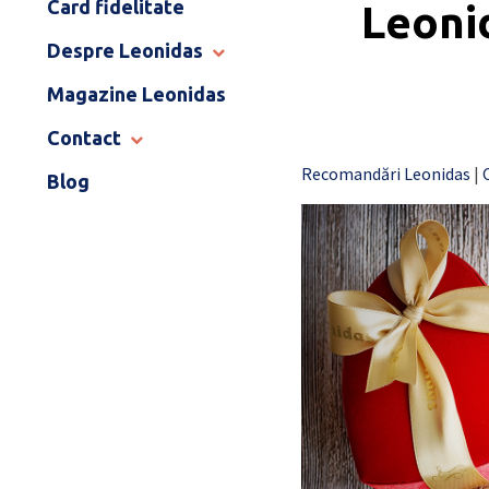
Card fidelitate
Leoni
BĂUTURI FINE
END OF SCHOOL
Despre Leonidas
POVESTEA LEONIDAS
Magazine Leonidas
FRANCIZA LEONIDAS
Contact
GAMA DE PRALINE
Recomandări Leonidas
|
CATALOG PAȘTE 2026
MAGAZINE LEONIDAS
Blog
COMENZI CORPORATE
ÎNTREBĂRI FRECVENTE