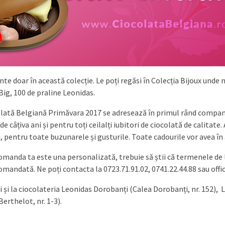
nte doar în această colecție. Le poți regăsi în Colecția Bijoux unde
Big, 100 de praline Leonidas.
ată Belgiană Primăvara 2017 se adresează în primul rând companiilo
de câțiva ani și pentru toți ceilalți iubitori de ciocolată de calitate.
, pentru toate buzunarele și gusturile. Toate cadourile vor avea în
manda ta este una personalizată, trebuie să știi că termenele de livr
comandată. Ne poți contacta la 0723.71.91.02, 0741.22.44.88 sau
off
i și la ciocolateria Leonidas Dorobanți (Calea Dorobanți, nr. 152), L
Berthelot, nr. 1-3).