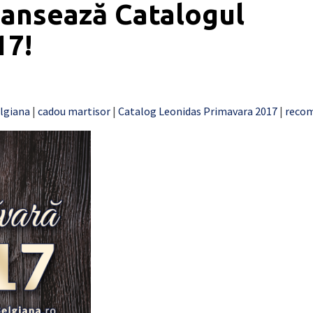
lansează Catalogul
17!
elgiana
|
cadou martisor
|
Catalog Leonidas Primavara 2017
|
recom