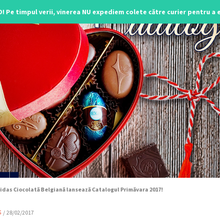
O! Pe timpul verii, vinerea NU expediem colete către curier pentru a
idas Ciocolată Belgiană lansează Catalogul Primăvara 2017!
s
/
28/02/2017