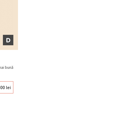
D
mai bună
.00
lei