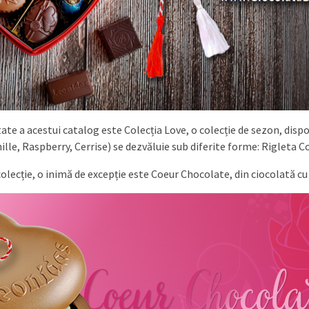
e a acestui catalog este Colecția Love, o colecție de sezon, disp
nille, Raspberry, Cerrise) se dezvăluie sub diferite forme: Rigleta C
olecție, o inimă de excepție este Coeur Chocolate, din ciocolată cu 