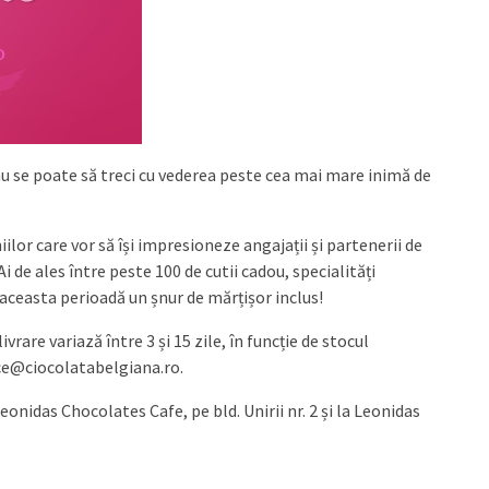
 nu se poate să treci cu vederea peste cea mai mare inimă de
r care vor să își impresioneze angajații și partenerii de
 Ai de ales între peste 100 de cutii cadou, specialități
 aceasta perioadă un șnur de mărțișor inclus!
are variază între 3 și 15 zile, în funcție de stocul
ice@ciocolatabelgiana.ro
.
eonidas Chocolates Cafe, pe bld. Unirii nr. 2 și la Leonidas