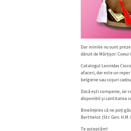
Dar inimile nu sunt preze
dăruit de Mărțișor: Coeur 
Catalogul Leonidas Ciocol
afaceri, dar este un reper 
belgiene sau coșuri cadou
Dacă ești companie, iar co
disponibil și cantitatea 
Bineînțeles că ne poți găs
Berthelot (Str. Gen. H.M. 
Te așteptăm!