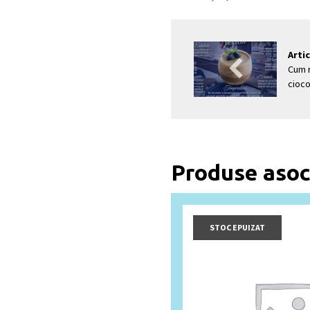
Post na
Arti
Cum r
cioco
Produse asoc
STOC EPUIZAT