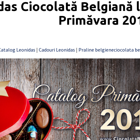
das Ciocolată Belgiană 
Primăvara 20
Catalog Leonidas
|
Cadouri Leonidas
|
Praline belgiene
ciocolata b