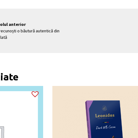
vigation
colul anterior
ecunoști o băutură autentică din
lată
iate