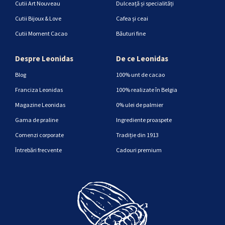
Cutii Art Nouveau
Dulceață și specialități
Cutii Bijoux & Love
Cafea și ceai
Cutii Moment Cacao
Băuturi fine
Despre Leonidas
De ce Leonidas
Blog
100% unt de cacao
Franciza Leonidas
100% realizate în Belgia
Magazine Leonidas
0% ulei de palmier
Gama de praline
Ingrediente proaspete
Comenzi corporate
Tradiție din 1913
Întrebări frecvente
Cadouri premium