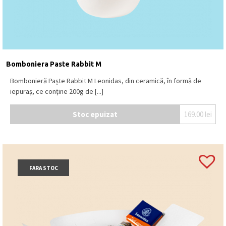
Bomboniera Paste Rabbit M
Bombonieră Paște Rabbit M Leonidas, din ceramică, în formă de
iepuraș, ce conține 200g de [...]
Stoc epuizat
169.00
lei
FARA STOC