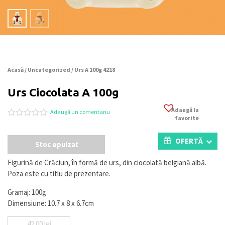
Acasă
/
Uncategorized
/ Urs A 100g 4218
Urs Ciocolata A 100g
Adaugă la
Adaugă un comentariu
favorite
Evaluat
0
la
0
OFERTĂ
Stoc epuizat
din
5
pe
Figurină de Crăciun, în formă de urs, din ciocolată belgiană albă.
baza
Poza este cu titlu de prezentare.
a
evaluări
de
Gramaj: 100g
la
Dimensiune: 10.7 x 8 x 6.7cm
clienți
42.00
lei