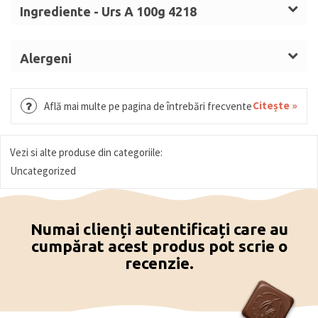
Ingrediente - Urs A 100g 4218
Zahăr, unt de cacao,
LAPTE
praf integral, emulgator
(lecitină de
SOIA
), masă de cacao, aromă, colorant:
Alergeni
carmin. Ciocolată albă (min. 25% substanțe solide
Lapte, soia.
de cacao). Ciocolată neagră (min. 54% solide de
Citește »
Află mai multe pe pagina de întrebări frecvente
cacao): masă de cacao, zahăr, unt de cacao,
emulgator: lecitină de
soia
. Ciocolată colorată (min.
25% cacao solidă).
Vezi si alte produse din categoriile:
Uncategorized
Numai clienți autentificați care au
cumpărat acest produs pot scrie o
recenzie.