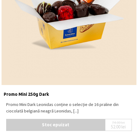
Promo Mini 250g Dark
Promo Mini Dark Leonidas conține o selecție de 16 praline din
ciocolată belgiană neagră Leonidas, [...]
74.00
lei
Stoc epuizat
52.00
lei
Prețul ini
Prețul cur