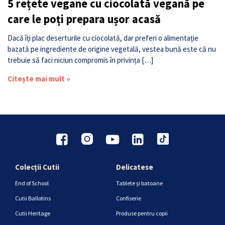
5 rețete vegane cu ciocolată vegană pe
care le poți prepara ușor acasă
Dacă îți plac deserturile cu ciocolată, dar preferi o alimentație
bazată pe ingrediente de origine vegetală, vestea bună este că nu
trebuie să faci niciun compromis în privința […]
Citește mai mult »
Colecții Cutii
Delicatese
End of School
Tablete și batoane
Cutii Ballotins
Confiserie
Cutii Heritage
Produse pentru copii