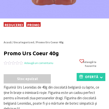
REDUCERE!
PROMO
Acasă
/
Uncategorized
/ Promo Urs Coeur 40g
Promo Urs Coeur 40g
Adaugă la
Adaugă un comentariu
favorite
Evaluat
0
la
0
OFERTĂ
Stoc epuizat
din
5
pe
Figurină Urs Leonidas de 40g din ciocolată belgiană cu lapte, ce
baza
ține în brațe o inimioară roșie. Figurina este un cadou perfect
a
evaluări
pentru a înveseli ziua persoanelor dragi. Figurina din ciocolată
de
belgiană Leonidas, poate fi și o mărturie de botez simpatică și
la
delicioasă!
clienți