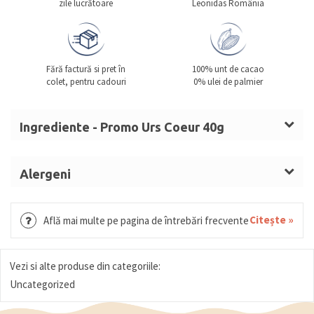
zile lucrătoare
Leonidas România
Fără factură si pret în
100% unt de cacao
colet, pentru cadouri
0% ulei de palmier
Ingrediente - Promo Urs Coeur 40g
Zahăr,
LAPTE
praf integral, unt de cacao, masă de
cacao, emulsifiant lecitină, aromă de vanilie
Alergeni
naturală, colorant curcumină roșie de sfeclă.
POATE
LAPTE. POATE CONȚINE URME DE SOIA.
CONȚINE URME DE SOIA
. Ciocolată
Citește »
Află mai multe pe pagina de întrebări frecvente
cu
LAPTE
(cacao solidă min. 33%,
LAPTE
solid min.
22%).
Se păstrează la loc uscat și răcoros, la o
Vezi si alte produse din categoriile:
temperatură între 15⁰C – 18⁰C.
Produs în Belgia
.
Uncategorized