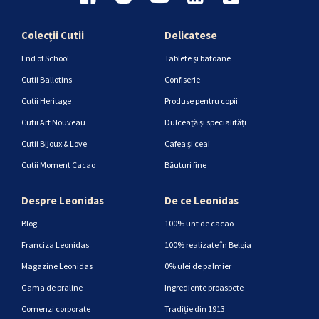
Colecții Cutii
Delicatese
End of School
Tablete și batoane
Cutii Ballotins
Confiserie
Cutii Heritage
Produse pentru copii
Cutii Art Nouveau
Dulceață și specialități
Cutii Bijoux & Love
Cafea și ceai
Cutii Moment Cacao
Băuturi fine
Despre Leonidas
De ce Leonidas
Blog
100% unt de cacao
Franciza Leonidas
100% realizate în Belgia
Magazine Leonidas
0% ulei de palmier
Gama de praline
Ingrediente proaspete
Comenzi corporate
Tradiție din 1913