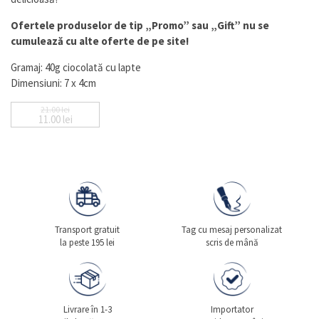
Ofertele produselor de tip „Promo” sau „Gift” nu se
cumulează cu alte oferte de pe site!
Gramaj: 40g ciocolată cu lapte
Dimensiuni: 7 x 4cm
21.00
lei
11.00
lei
Prețul inițial a fost: 21.00 lei.
Prețul curent este: 11.00 lei.
Transport gratuit
Tag cu mesaj personalizat
la peste 195 lei
scris de mână
Livrare în 1-3
Importator