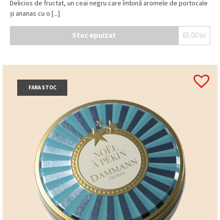
Delicios de fructat, un ceai negru care îmbină aromele de portocale
și ananas cu o [...]
Stoc epuizat
65.00
lei
FARA STOC