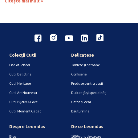
Citește mai mult »
Colecții Cutii
Delicatese
End of School
Tablete și batoane
Cutii Ballotins
Confiserie
Cutii Heritage
Produse pentru copii
Cutii Art Nouveau
Dulceață și specialități
Cutii Bijoux & Love
Cafea și ceai
Cutii Moment Cacao
Băuturi fine
Despre Leonidas
De ce Leonidas
Blog
100% unt de cacao