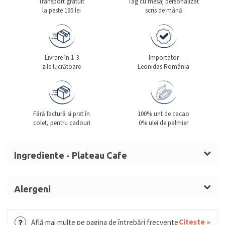
Transport gratuit
Tag cu mesaj personalizat
la peste 195 lei
scris de mână
Livrare în 1-3
Importator
zile lucrătoare
Leonidas România
Fără factură si pret în
100% unt de cacao
colet, pentru cadouri
0% ulei de palmier
Ingrediente - Plateau Cafe
Zahar, masa de cacao, unt de cacao,
lapte
praf
integral,
alune de padure
,
smantana
, sirop de
Alergeni
glucoza,
unt
Lapte, alune de padure, smantana, unt, migdale,
(lapte),
migdale
,
unt
anhidru,
lapte
condensat
grau, gluten, oua, migdale, soia, fistic, susan.
Citește »
Află mai multe pe pagina de întrebări frecvente