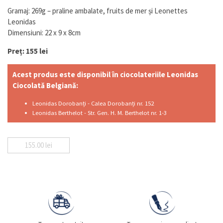
Gramaj: 269g – praline ambalate, fruits de mer și Leonettes
Leonidas
Dimensiuni: 22 x 9 x 8cm
Preț: 155 lei
Acest produs este disponibil în ciocolateriile Leonidas
Ciocolată Belgiană:
Leonidas Dorobanți - Calea Dorobanți nr. 152
Leonidas Berthelot - Str. Gen. H. M. Berthelot nr. 1-3
155.00
lei