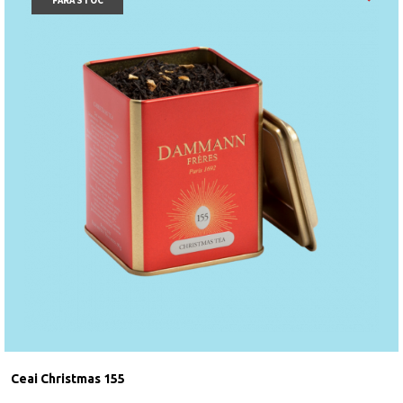
lamaie, agenti de crestere (bicarbonat de sodiu,
carbonat de amoniu, condimente, albus
de
ou,
concentrat de fructe, sare Guarande, pectina,
otet balsamic, busuioc.
“
Marzipanul capsuna”
contine agent de colorare: carmin. Ciocolata neagra
(min. 54% cacao), Sao Tome ciocolata neagra (min.
72% cacao), ciocolata cu
lapte
(min. 30% cacao),
ciocolata alba. Se pastreaza la loc uscat si racoros,
la o temperatura intre 15⁰C – 18⁰C.
Produs in
Belgia
.
Ceai Christmas 155