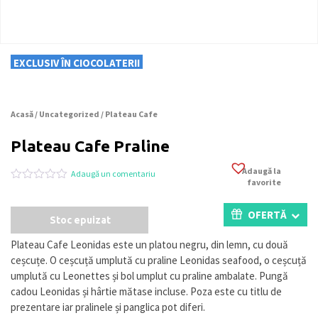
EXCLUSIV ÎN CIOCOLATERII
Acasă
/
Uncategorized
/ Plateau Cafe
Plateau Cafe Praline
Adaugă la
Adaugă un comentariu
favorite
Evaluat
0
la
0
OFERTĂ
Stoc epuizat
din
5
pe
Plateau Cafe Leonidas este un platou negru, din lemn, cu două
baza
ceșcuțe. O ceșcuță umplută cu praline Leonidas seafood, o ceșcuță
a
evaluări
umplută cu Leonettes și bol umplut cu praline ambalate. Pungă
de
cadou Leonidas și hârtie mătase incluse. Poza este cu titlu de
la
prezentare iar pralinele și panglica pot diferi.
clienți