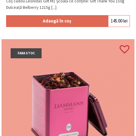
Coș cadou Leonidas Gift M1 Școală ce conține: Gift Thank You 150g
Dulceață Belberry 1215g [...]
Adaugă în coș
145.00
lei
FARA STOC