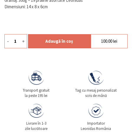
Gramaj: 300g – 19 praline asortate Leonidas
Dimensiuni: 14 x 8 x 6cm
-
+
Adaugă în coș
100.00
lei
Cantitate Petit Thank You
Transport gratuit
Tag cu mesaj personalizat
la peste 195 lei
scris de mână
Livrare în 1-3
Importator
zile lucrătoare
Leonidas România