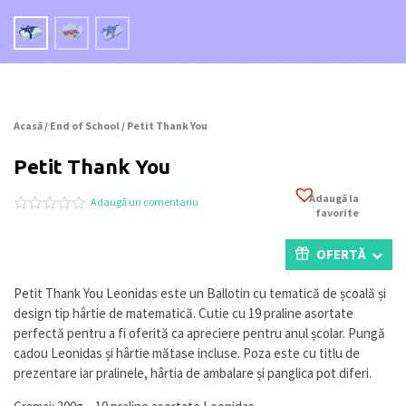
Acasă
/
End of School
/ Petit Thank You
Petit Thank You
Adaugă la
Adaugă un comentariu
favorite
Evaluat
0
la
0
OFERTĂ
din
5
pe
Petit Thank You Leonidas este un Ballotin cu tematică de școală și
baza
design tip hârtie de matematică. Cutie cu 19 praline asortate
a
evaluări
perfectă pentru a fi oferită ca apreciere pentru anul școlar. Pungă
de
cadou Leonidas și hârtie mătase incluse. Poza este cu titlu de
la
prezentare iar pralinele, hârtia de ambalare și panglica pot diferi.
clienți