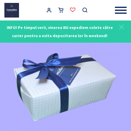
Main Navigation
INFO! Pe timpul verii, vinerea NU expediem colete către
curier pentru a evita depozitarea lor în weekend!