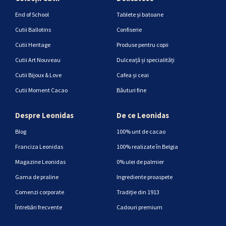
End of School
Tablete și batoane
Cutii Ballotins
Confiserie
Cutii Heritage
Produse pentru copii
Cutii Art Nouveau
Dulceață și specialități
Cutii Bijoux & Love
Cafea și ceai
Cutii Moment Cacao
Băuturi fine
Despre Leonidas
De ce Leonidas
Blog
100% unt de cacao
Franciza Leonidas
100% realizate în Belgia
Magazine Leonidas
0% ulei de palmier
Gama de praline
Ingrediente proaspete
Comenzi corporate
Tradiție din 1913
Întrebări frecvente
Cadouri premium