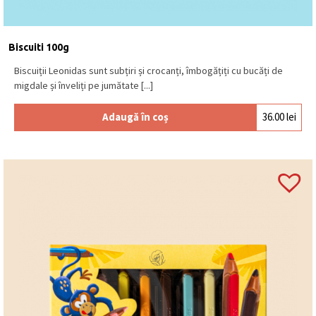
Biscuiti 100g
Biscuiții Leonidas sunt subțiri și crocanți, îmbogățiți cu bucăți de
migdale și înveliți pe jumătate [...]
Adaugă în coș
36.00
lei