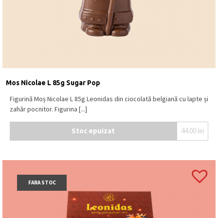
Mos Nicolae L 85g Sugar Pop
Figurină Moș Nicolae L 85g Leonidas din ciocolată belgiană cu lapte și
zahăr pocnitor. Figurina [...]
Stoc epuizat
44.00
lei
FARA STOC