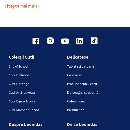
Citește mai mult »
Colecții Cutii
Delicatese
End of School
Tablete și batoane
Cutii Ballotins
Confiserie
Cutii Heritage
Produse pentru copii
Cutii Art Nouveau
Dulceață și specialități
Cutii Bijoux & Love
Cafea și ceai
Cutii Moment Cacao
Băuturi fine
Despre Leonidas
De ce Leonidas