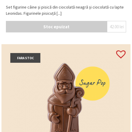
Set figurine câine și pisică din ciocolată neagră și ciocolată cu lapte
Leonidas. Figurinele pisicuță [...]
Stoc epuizat
42.00
lei
FARA STOC