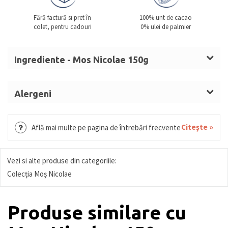
Fără factură si pret în
100% unt de cacao
colet, pentru cadouri
0% ulei de palmier
Ingrediente - Mos Nicolae 150g
Zahăr,
LAPTE
praf integral, unt de cacao, masă de
cacao, emulgator: lecitină (
SOIA
), aromă, colorant:
Alergeni
carmin.
LAPTE, SOIA.
Citește »
Află mai multe pe pagina de întrebări frecvente
Vezi si alte produse din categoriile:
Colecția Moș Nicolae
Produse similare cu