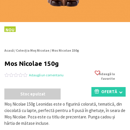
NOU
Acasă
/
Colecția Moș Nicolae
/ Mos Nicolae 150g
Mos Nicolae 150g
Adaugă la
Adaugă un comentariu
favorite
Evaluat
0
la
0
OFERTĂ
Stoc epuizat
din
5
pe
Moș Nicolae 150g Leonidas este o figurină colorată, tematică, din
baza
ciocolată cu lapte, perfectă pentru a fi pusă în ghetuțe, în seara de
a
evaluări
Moș Nicolae. Poza este cu titlu de prezentare. Punga cadou și
de
hârtia de mătase incluse.
la
clienți