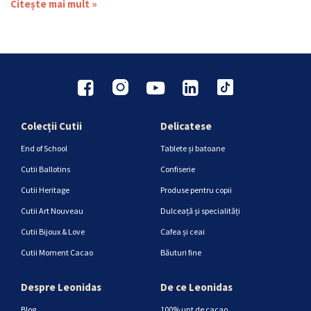
Citește mai mult »
Colecții Cutii
Delicatese
End of School
Tablete și batoane
Cutii Ballotins
Confiserie
Cutii Heritage
Produse pentru copii
Cutii Art Nouveau
Dulceață și specialități
Cutii Bijoux & Love
Cafea și ceai
Cutii Moment Cacao
Băuturi fine
Despre Leonidas
De ce Leonidas
Blog
100% unt de cacao