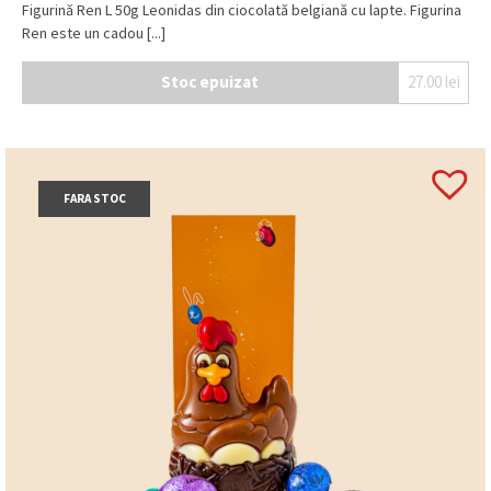
Figurină Ren L 50g Leonidas din ciocolată belgiană cu lapte. Figurina
Ren este un cadou [...]
Stoc epuizat
27.00
lei
FARA STOC