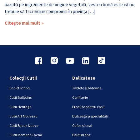
bazată pe ingrediente de origine vegetală, vestea bună este că nu
trebuie să faci niciun compromis în privința […]
Citește mai mult »
Colecții Cutii
Delicatese
End of School
Tablete și batoane
Cutii Ballotins
Confiserie
Cutii Heritage
Produse pentru copii
Cutii Art Nouveau
Dulceață și specialități
Cutii Bijoux & Love
Cafea și ceai
Cutii Moment Cacao
Băuturi fine