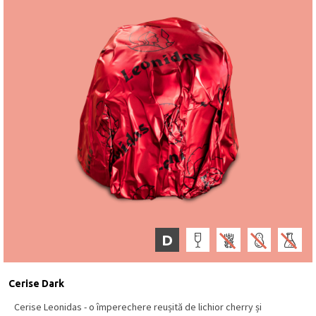
D
Cerise Dark
Cerise Leonidas - o împerechere reușită de lichior cherry și