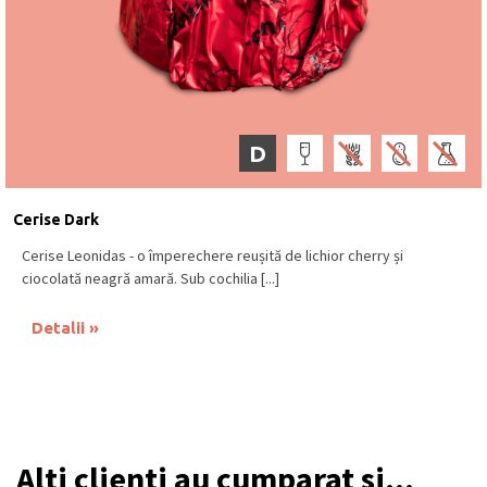
D
Cerise Dark
Cerise Leonidas - o împerechere reușită de lichior cherry și
ciocolată neagră amară. Sub cochilia [...]
Detalii
Alti clienti au cumparat si...