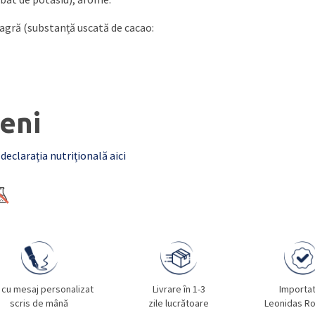
eagră (substanță uscată de cacao:
eni
 declarația nutrițională aici
 cu mesaj personalizat
Livrare în 1-3
Importa
scris de mână
zile lucrătoare
Leonidas R