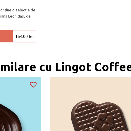
conține o selecție de
giană Leonidas, de
164.00
lei
milare cu Lingot Coffe