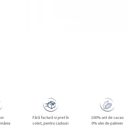
tor
Fără factură si pret în
100% unt de cacao
omânia
colet, pentru cadouri
0% ulei de palmier