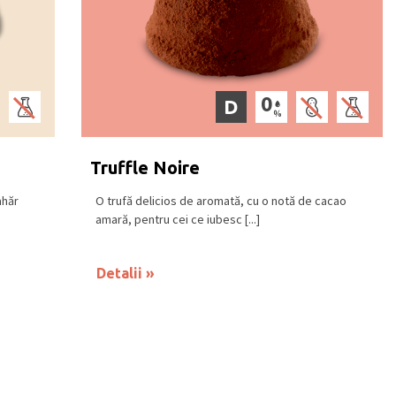
D
Truffle Noire
ahăr
O trufă delicios de aromată, cu o notă de cacao
amară, pentru cei ce iubesc [...]
Detalii