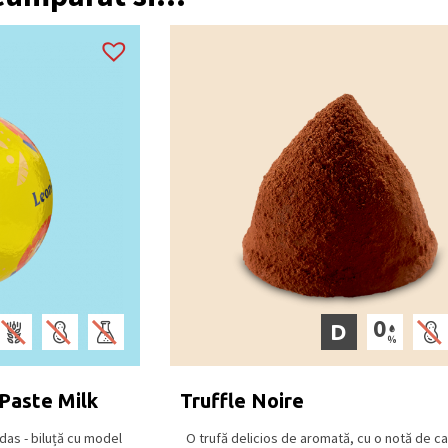
D
 Paste Milk
Truffle Noire
das - biluță cu model
O trufă delicios de aromată, cu o notă de c