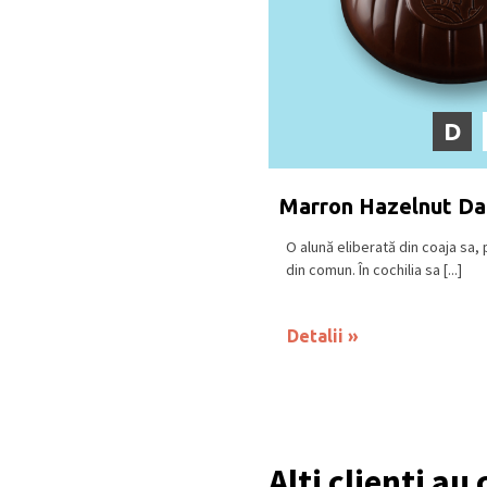
D
Marron Hazelnut Da
O alună eliberată din coaja sa, 
din comun. În cochilia sa [...]
Detalii
Alti clienti au