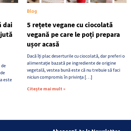
Blog
 dai
5 rețete vegane cu ciocolată
ajută
vegană pe care le poți prepara
ușor acasă
Dacă îți plac deserturile cu ciocolată, dar preferi o
alimentație bazată pe ingrediente de origine
i de
vegetală, vestea bună este că nu trebuie să faci
 de
niciun compromis în privința […]
a este
Citește mai mult »