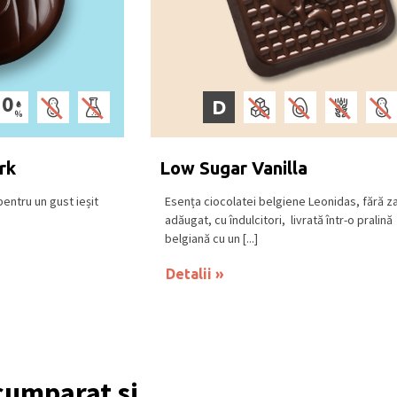
D
rk
Low Sugar Vanilla
pentru un gust ieșit
Esența ciocolatei belgiene Leonidas, fără z
adăugat, cu îndulcitori, livrată într-o pralină
belgiană cu un [...]
Detalii
 cumparat si...