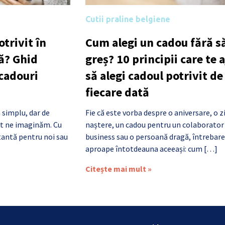
Cutii praline belgiene
trivit în
Cum alegi un cadou fără să
ă? Ghid
greș? 10 principii care te 
 cadouri
să alegi cadoul potrivit de
fiecare dată
 simplu, dar de
Fie că este vorba despre o aniversare, o z
cât ne imaginăm. Cu
naștere, un cadou pentru un colaborator
antă pentru noi sau
business sau o persoană dragă, întrebare
aproape întotdeauna aceeași: cum […]
Citește mai mult »