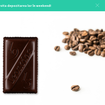
 evita depozitarea lor în weekend!