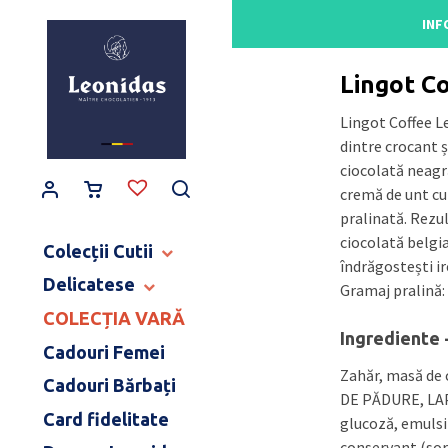
Main Navigation
INF
Acasă
/
Gama de pra
Lingot C
Lingot Coffee L
dintre crocant ș
ciocolată neagr
cremă de unt cu
pralinată. Rezul
ciocolată belgia
Colecții Cutii
îndrăgostești ir
Delicatese
CUTII BALLOTINS
Gramaj pralină: 
CUTII HERITAGE
COLECȚIA VARĂ
TABLETE ȘI BATOANE
CUTII ART NOUVEAU
Ingrediente 
CONFISERIE
Cadouri Femei
CUTII BIJOUX & LOVE
PRODUSE PENTRU COPII
Zahăr, masă de 
Cadouri Bărbați
CUTII MOMENT CACAO
DULCEAȚĂ ȘI SPECIALITĂȚI
DE PĂDURE, LAPT
COLECȚIE CERAMICĂ
Card fidelitate
CAFEA ȘI CEAI
glucoză, emulsif
MĂRTURII NUNTĂ & BOTEZ
conservant (sor
BĂUTURI FINE