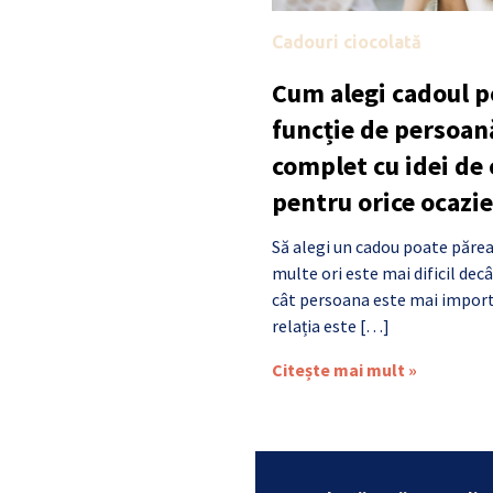
Cadouri ciocolată
Cum alegi cadoul po
funcție de persoan
complet cu idei de
pentru orice ocazie
Să alegi un cadou poate părea
multe ori este mai dificil de
cât persoana este mai import
relația este […]
Citește mai mult »