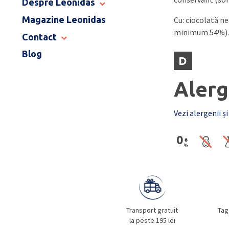
Despre Leonidas
END OF SCHOOL
Magazine Leonidas
POVESTEA LEONIDAS
Cu: ciocolată n
minimum 54%).
FRANCIZA LEONIDAS
Contact
GAMA DE PRALINE
Blog
MAGAZINE LEONIDAS
D
CATALOG PAȘTE 2026
COMENZI CORPORATE
ÎNTREBĂRI FRECVENTE
Alerg
Vezi alergenii și
Transport gratuit
Tag
la peste 195 lei