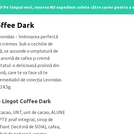
O! Pe timpul verii, vinerea NU expediem colete către curier pentru a
line
/ Lingot Coffee Dark
offee Dark
eonidas – îmbinarea perfectă
i cremos. Sub o cochilie de
ă, se ascunde o umplutură de
 aromă de cafea și cremă
tatul: o delicioasă pralină din
nă, care te va face să te
emediabil de colecția Leonidas.
14.5g.
- Lingot Coffee Dark
cacao, UNT, unt de cacao, ALUNE
E praf integral, sirop de
iant (lecitină de SOIA), cafea,
bat de potasiu), arome.