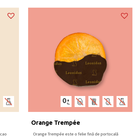
Orange Trempée
acao
Orange Trempée este o felie fină de portocală