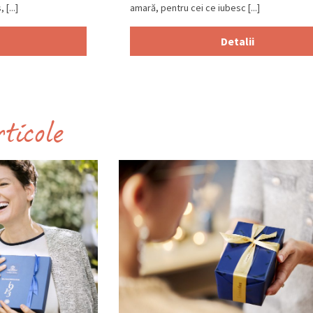
[...]
amară, pentru cei ce iubesc [...]
Detalii
rticole