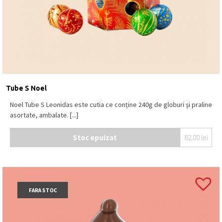
Tube S Noel
Noel Tube S Leonidas este cutia ce conține 240g de globuri și praline
asortate, ambalate. [...]
Stoc epuizat
82.00
lei
FARA STOC