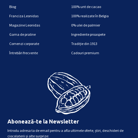
Blog
100% unt de cacao
Franciza Leonidas
100% realizate în Belgia
Magazine Leonidas
0% ulei de palmier
Gama de praline
Ingrediente proaspete
Comenzi corporate
Tradiție din 1913
Întrebări frecvente
Cadouri premium
Abonează-te la Newsletter
Introdu adresa ta de email pentru a afla ultimele oferte, știri, deschideri de
ciocolaterii și alte surprize: