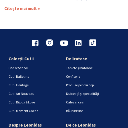
Citește mai mult »
Colecții Cutii
Delicatese
End of School
Tablete și batoane
Cutii Ballotins
Confiserie
Cutii Heritage
Produse pentru copii
Cutii Art Nouveau
Dulceață și specialități
Cutii Bijoux & Love
Cafea și ceai
Cutii Moment Cacao
Băuturi fine
Despre Leonidas
De ce Leonidas