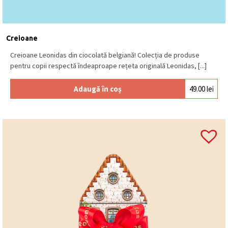
Se păstrează la loc uscat și răcoros, la o
temperatură între 15⁰C – 18⁰C.
Produs în Belgia
.
Creioane
Creioane Leonidas din ciocolată belgiană! Colecția de produse
pentru copii respectă îndeaproape rețeta originală Leonidas, [...]
Adaugă în coș
49.00
lei