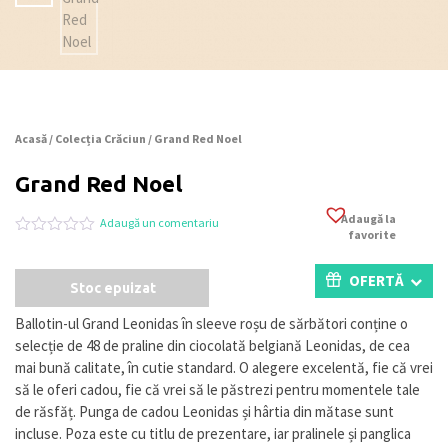
Acasă
/
Colecția Crăciun
/ Grand Red Noel
Grand Red Noel
Adaugă la
Adaugă un comentariu
favorite
Evaluat
0
la
0
OFERTĂ
Stoc epuizat
din
5
pe
Ballotin-ul Grand Leonidas în sleeve roșu de sărbători conține o
baza
selecție de 48 de praline din ciocolată belgiană Leonidas, de cea
a
evaluări
mai bună calitate, în cutie standard. O alegere excelentă, fie că vrei
de
să le oferi cadou, fie că vrei să le păstrezi pentru momentele tale
la
de răsfăț. Punga de cadou Leonidas și hârtia din mătase sunt
clienți
incluse. Poza este cu titlu de prezentare, iar pralinele și panglica