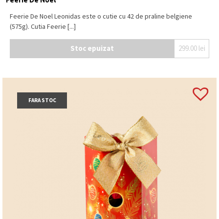
Feerie De Noel Leonidas este o cutie cu 42 de praline belgiene
(575g). Cutia Feerie [...]
Stoc epuizat
299.00
lei
FARA STOC