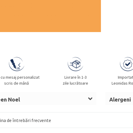
 cu mesaj personalizat
Livrare în 1-3
Importa
scris de mână
zile lucrătoare
Leonidas R
een Noel
Alergeni
t de cacao,
LAPTE
praf integral,
ALUNE
LAPTE, A
, sirop de glucoză,
UNT
OUĂ, MIGD
na de întrebări frecvente
anhidru,
LAPTE
condensat îndulcit, nucă