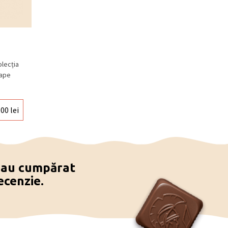
olecția
oape
.00
lei
e au cumpărat
ecenzie.