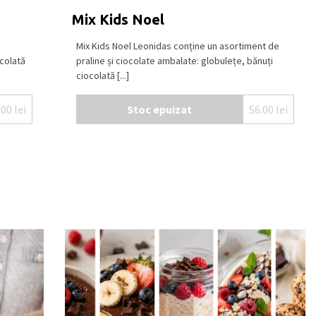
Mix Kids Noel
Mix Kids Noel Leonidas conține un asortiment de
colată
praline și ciocolate ambalate: globulețe, bănuți
ciocolată [...]
.00
lei
Stoc epuizat
56.00
lei