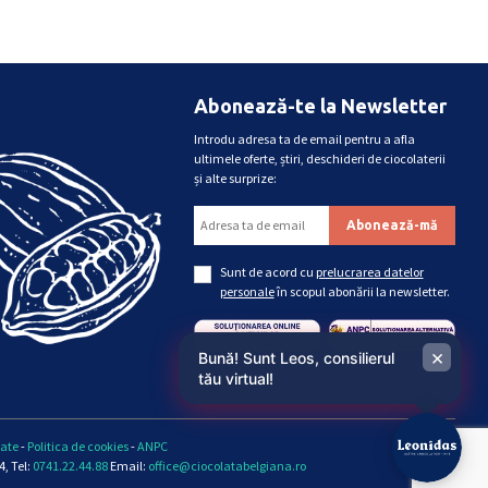
Abonează-te la Newsletter
Introdu adresa ta de email pentru a afla
ultimele oferte, știri, deschideri de ciocolaterii
și alte surprize:
Sunt de acord cu
prelucrarea datelor
personale
în scopul abonării la newsletter.
×
Bună! Sunt Leos, consilierul
tău virtual!
tate
-
Politica de cookies
-
ANPC
, Tel:
0741.22.44.88
Email:
office@ciocolatabelgiana.ro