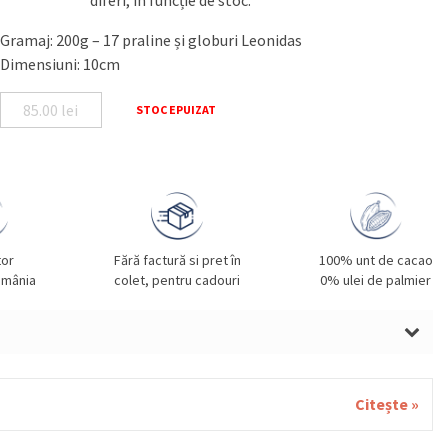
diferi, în funcție de stoc.
Gramaj: 200g – 17 praline și globuri Leonidas
Dimensiuni: 10cm
85.00
lei
STOC EPUIZAT
tor
Fără factură si pret în
100% unt de cacao
omânia
colet, pentru cadouri
0% ulei de palmier
LUNE DE PĂDURE, SMÂNTÂNĂ, UNT, GRÂU, GLUTEN,
ALE, SOIA, FISTIC, SUSAN.
Citește »