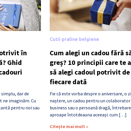
Cutii praline belgiene
trivit în
Cum alegi un cadou fără să
ă? Ghid
greș? 10 principii care te 
 cadouri
să alegi cadoul potrivit de
fiecare dată
 simplu, dar de
Fie că este vorba despre o aniversare, o z
cât ne imaginăm. Cu
naștere, un cadou pentru un colaborator
antă pentru noi sau
business sau o persoană dragă, întrebare
aproape întotdeauna aceeași: cum […]
Citește mai mult »