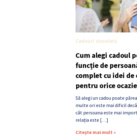
Cadouri ciocolată
Cum alegi cadoul po
funcție de persoan
complet cu idei de
pentru orice ocazie
Să alegi un cadou poate părea
multe ori este mai dificil de
cât persoana este mai import
relația este […]
Citește mai mult »