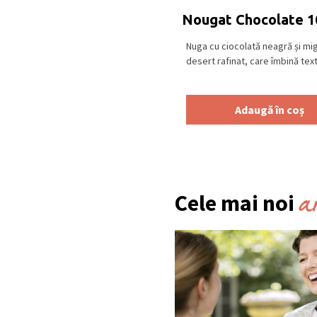
Nougat Chocolate 1
Nuga cu ciocolată neagră și mig
desert rafinat, care îmbină textu
Adaugă în coș
a
Cele mai noi