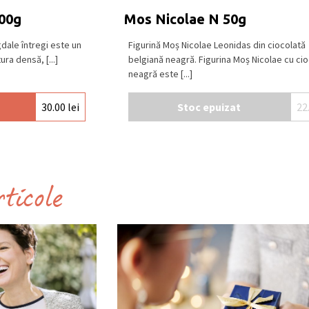
00g
Mos Nicolae N 50g
dale întregi este un
Figurină Moș Nicolae Leonidas din ciocolată
ra densă, [...]
belgiană neagră. Figurina Moș Nicolae cu cio
neagră este [...]
30.00
lei
Stoc epuizat
22
rticole