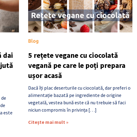
Blog
 dai
5 rețete vegane cu ciocolată
ajută
vegană pe care le poți prepara
ușor acasă
Dacă îți plac deserturile cu ciocolată, dar preferi o
alimentație bazată pe ingrediente de origine
i de
vegetală, vestea bună este că nu trebuie să faci
 de
niciun compromis în privința […]
a este
Citește mai mult »