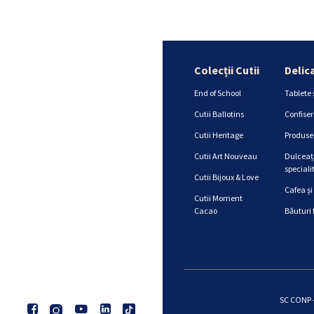
Colecții Cutii
Delic
End of School
Tablete 
Cutii Ballotins
Confiser
Cutii Heritage
Produse 
Cutii Art Nouveau
Dulceață
specialit
Cutii Bijoux & Love
Cafea și
Cutii Moment
Cacao
Băuturi 
SC CONP -