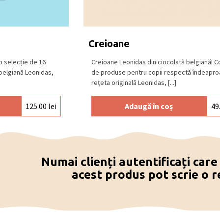
tă neagră (min. 72% cacao), ciocolată
), ciocolată albă.
 și răcoros, la o temperatură între 15⁰C –
Creioane
o selecție de 16
Creioane Leonidas din ciocolată belgiană! C
 belgiană Leonidas,
de produse pentru copii respectă îndeapr
rețeta originală Leonidas, [...]
125.00
lei
Adaugă în coș
49
Numai clienți autentificați car
acest produs pot scrie o r