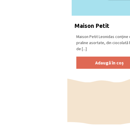
cacao), Sao Tome ciocola
cu
LAPTE
(min. 30% cacao
Se păstrează la loc uscat
Maison Petit
18⁰C.
Produs în Belgia
.
Maison Petit Leonidas conține 
praline asortate, din ciocolată
de [...]
Adaugă în coș