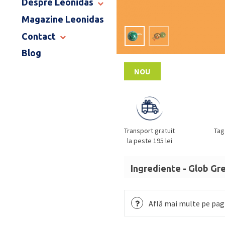
Despre Leonidas
END OF SCHOOL
Magazine Leonidas
POVESTEA LEONIDAS
FRANCIZA LEONIDAS
Contact
GAMA DE PRALINE
Blog
MAGAZINE LEONIDAS
CATALOG PAȘTE 2026
COMENZI CORPORATE
NOU
ÎNTREBĂRI FRECVENTE
Transport gratuit
Tag
la peste 195 lei
Ingrediente - Glob Gr
Zahăr, masă de cacao, un
DE PĂDURE
,
SMÂNTÂNĂ
Află mai multe pe pagi
(LAPTE),
MIGDALE
,
UNT