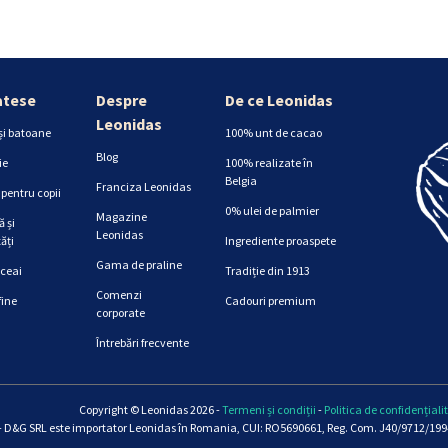
atese
Despre
De ce Leonidas
Leonidas
și batoane
100% unt de cacao
Blog
ie
100% realizate în
Belgia
Franciza Leonidas
pentru copii
0% ulei de palmier
Magazine
 și
Leonidas
ăți
Ingrediente proaspete
Gama de praline
 ceai
Tradiție din 1913
Comenzi
fine
Cadouri premium
corporate
Întrebări frecvente
Copyright © Leonidas 2026 -
Termeni și condiții
-
Politica de confidențiali
 D&G SRL este importator Leonidas în Romania, CUI: RO5690661, Reg. Com. J40/9712/1994