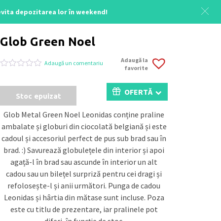
 evita depozitarea lor în weekend!
Acasă
/
Colecția Moș Nicolae
/ Glob Green Noel
Glob Green Noel
Adaugă la
Adaugă un comentariu
favorite
Evaluat
0
la
0
OFERTĂ
Stoc epuizat
din
5
pe
Glob Metal Green Noel Leonidas conține praline
baza
ambalate și globuri din ciocolată belgiană și este
a
evaluări
cadoul și accesoriul perfect de pus sub brad sau în
de
brad. :) Savurează globulețele din interior și apoi
la
clienți
agață-l în brad sau ascunde în interior un alt
cadou sau un bilețel surpriză pentru cei dragi și
refolosește-l și anii următori. Punga de cadou
Leonidas și hârtia din mătase sunt incluse. Poza
este cu titlu de prezentare, iar pralinele pot