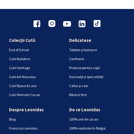
Colecții Cutii
Delicatese
End of School
Tablete și batoane
Cutii Ballotins
Confiserie
Cutii Heritage
Produse pentru copii
Cutii Art Nouveau
Dulceață și specialități
Cutii Bijoux & Love
Cafea și ceai
Cutii Moment Cacao
Băuturi fine
Despre Leonidas
De ce Leonidas
Blog
100% unt de cacao
Franciza Leonidas
100% realizate în Belgia