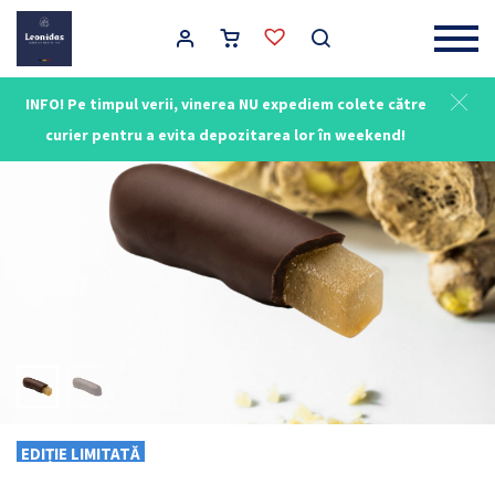
Main Navigation
INFO! Pe timpul verii, vinerea NU expediem colete către
curier pentru a evita depozitarea lor în weekend!
EDIȚIE LIMITATĂ