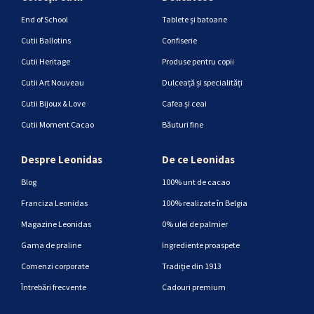
End of School
Tablete și batoane
Cutii Ballotins
Confiserie
Cutii Heritage
Produse pentru copii
Cutii Art Nouveau
Dulceață și specialități
Cutii Bijoux & Love
Cafea și ceai
Cutii Moment Cacao
Băuturi fine
Despre Leonidas
De ce Leonidas
Blog
100% unt de cacao
Franciza Leonidas
100% realizate în Belgia
Magazine Leonidas
0% ulei de palmier
Gama de praline
Ingrediente proaspete
Comenzi corporate
Tradiție din 1913
Întrebări frecvente
Cadouri premium