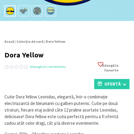
Acasă
/
Colecția de vară
/ Dora Yellow
Dora Yellow
Adaugă la
Adaugă un comentariu
favorite
Evaluat
0
la
0
OFERTĂ
din
5
pe
Cutie Dora Yellow Leonidas, elegantă, într-o combinație
baza
electriazantă de bleumarin cu galben puternic. Cutie pe două
a
evaluări
straturi, fiecare etaj având câte 12 praline asortate Leonidas,
de
delicioase! Dora Yellow este cutia perfectă pentru a fi oferită
la
cadou atât celor dragi, cât și la diverse evenimente.
clienți