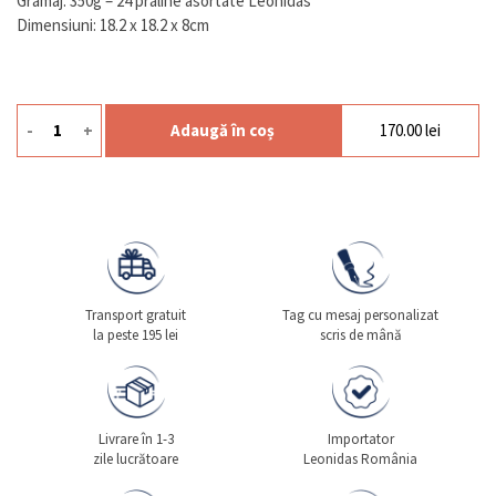
Gramaj: 350g – 24 praline asortate Leonidas
Dimensiuni: 18.2 x 18.2 x 8cm
-
+
Adaugă în coș
170.00
lei
Cantitate Dora Yellow
Transport gratuit
Tag cu mesaj personalizat
la peste 195 lei
scris de mână
Livrare în 1-3
Importator
zile lucrătoare
Leonidas România