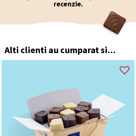
recenzie.
Leonidas?
Această cutie este frecvent oferită la aniversări,
sărbători, întâlniri festive, cadouri corporate sau ca
atenție pentru persoane apropiate.
Alti clienti au cumparat si...