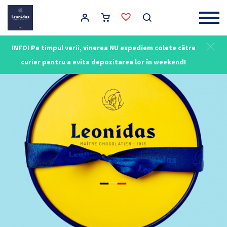
Main Navigation
INFO! Pe timpul verii, vinerea NU expediem colete către
curier pentru a evita depozitarea lor în weekend!