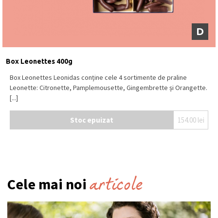
D
Box Leonettes 400g
Box Leonettes Leonidas conține cele 4 sortimente de praline
Leonette: Citronette, Pamplemousette, Gingembrette și Orangette.
[...]
Stoc epuizat
154.00
lei
articole
Cele mai noi