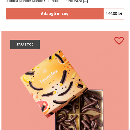
iconică Manon! Manon Collection celebrează [...]
Adaugă în coș
144.00
lei
FARA STOC