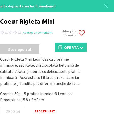
 evita depozitarea lor în weekend!
Acasă
/
Uncategorized
/ Coeur Rigleta Mini
Coeur Rigleta Mini
Adaugă la
Adaugă un comentariu
favorite
Evaluat
0
la
0
OFERTĂ
Stoc epuizat
din
5
pe
Coeur Rigletă Mini Leonidas cu 5 praline
baza
inimioare, asortate, din ciocolată belgiană de
a
evaluări
calitate. Arată-ți iubirea cu delicioasele praline
de
inimioară. Poza este cu titlu de prezentare iar
la
clienți
pralinele și fundița pot diferi în funcție de stoc.
Gramaj: 50g – 5 praline inimioară Leonidas
Dimensiuni: 15.8 x 3 x 3cm
29.00
lei
STOC EPUIZAT