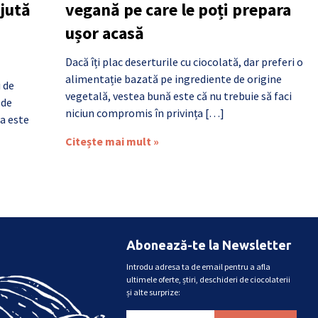
ajută
vegană pe care le poți prepara
ușor acasă
Dacă îți plac deserturile cu ciocolată, dar preferi o
alimentație bazată pe ingrediente de origine
i de
vegetală, vestea bună este că nu trebuie să faci
 de
niciun compromis în privința […]
a este
Citește mai mult »
Abonează-te la Newsletter
Introdu adresa ta de email pentru a afla
ultimele oferte, știri, deschideri de ciocolaterii
și alte surprize: