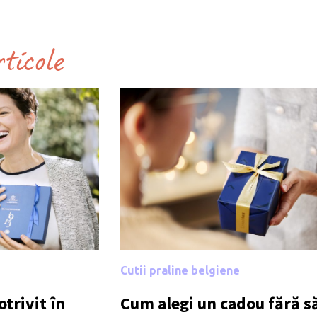
rticole
Cutii praline belgiene
trivit în
Cum alegi un cadou fără să