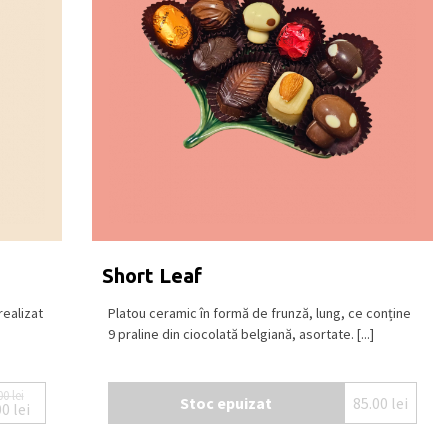
Short Leaf
ealizat
Platou ceramic în formă de frunză, lung, ce conține
9 praline din ciocolată belgiană, asortate. [...]
00
lei
Stoc epuizat
85.00
lei
00
lei
Prețul inițial a fost: 52.00 lei.
Prețul curent este: 35.00 lei.