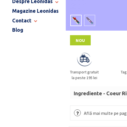
Despre Leonidas
END OF SCHOOL
Magazine Leonidas
POVESTEA LEONIDAS
FRANCIZA LEONIDAS
Contact
GAMA DE PRALINE
Blog
MAGAZINE LEONIDAS
CATALOG PAȘTE 2026
COMENZI CORPORATE
NOU
ÎNTREBĂRI FRECVENTE
Transport gratuit
Tag
la peste 195 lei
Ingrediente - Coeur Ri
Zahăr, masă de cacao, un
DE PĂDURE
,
SMÂNTÂNĂ
Află mai multe pe pagi
MIGDALE
,
UNT
anhidru,
mărunțită, zahăr invertit