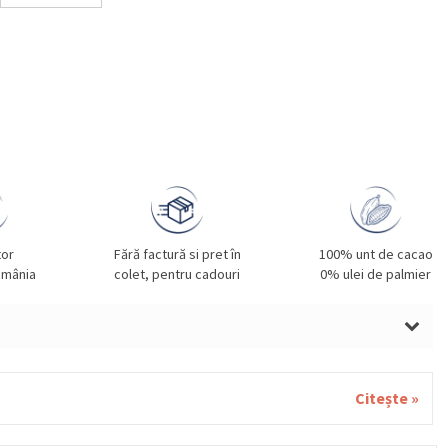
tor
Fără factură si pret în
100% unt de cacao
omânia
colet, pentru cadouri
0% ulei de palmier
LUNE DE PĂDURE, SMÂNTÂNĂ, UNT, MIGDALE, GRÂU,
UĂ, MIGDALE, NUCI, SOIA, FISTIC, SUSAN.
Citește »