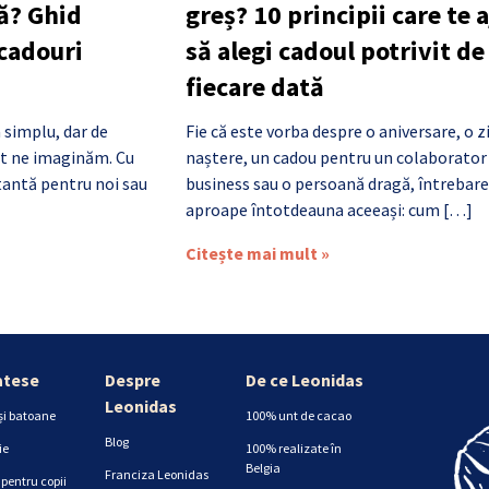
ă? Ghid
greș? 10 principii care te 
 cadouri
să alegi cadoul potrivit de
fiecare dată
 simplu, dar de
Fie că este vorba despre o aniversare, o z
cât ne imaginăm. Cu
naștere, un cadou pentru un colaborator
antă pentru noi sau
business sau o persoană dragă, întrebare
aproape întotdeauna aceeași: cum […]
Citește mai mult »
atese
Despre
De ce Leonidas
Leonidas
și batoane
100% unt de cacao
Blog
ie
100% realizate în
Belgia
Franciza Leonidas
pentru copii