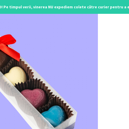
O! Pe timpul verii, vinerea NU expediem colete către curier pentru a