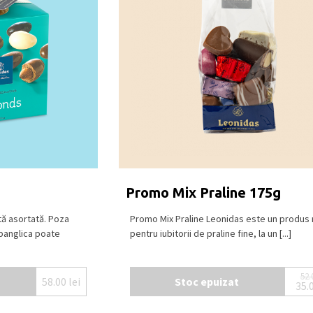
ată cu
LAPTE
(min. 30% cacao), ciocolată
 și răcoros, la o temperatură între 15⁰C –
Promo Mix Praline 175g
tă asortată. Poza
Promo Mix Praline Leonidas este un produs r
 panglica poate
pentru iubitorii de praline fine, la un [...]
52.
58.00
lei
Stoc epuizat
35.