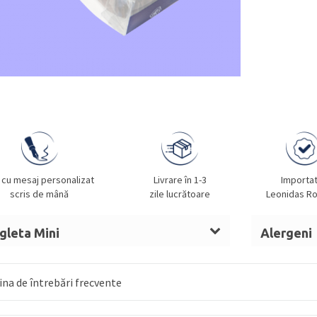
 cu mesaj personalizat
Livrare în 1-3
Importa
scris de mână
zile lucrătoare
Leonidas R
gleta Mini
Alergeni
t de cacao,
LAPTE
praf integral,
ALUNE
LAPTE, A
, sirop de glucoză,
UNT (LAPTE),
GLUTEN, O
na de întrebări frecvente
LAPTE
condensat îndulcit, nucă de cocos
, alcool, umectant (sorbitol), arome,