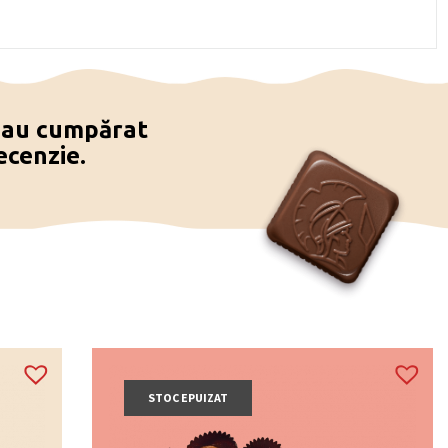
e au cumpărat
ecenzie.
STOC EPUIZAT