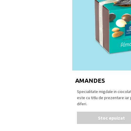
(min. 72% cacao), ciocol
albă.
Se păstrează la loc uscat
18⁰C.
Produs în Belgia
.
AMANDES
Specialitate migdale in ciocola
este cu titlu de prezentare iar
diferi.
Stoc epuizat