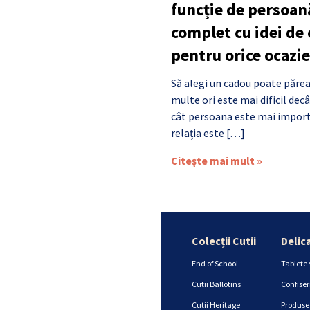
funcție de persoan
complet cu idei de
pentru orice ocazie
Să alegi un cadou poate părea
multe ori este mai dificil de
cât persoana este mai import
relația este […]
Citește mai mult »
Colecții Cutii
Delic
End of School
Tablete 
Cutii Ballotins
Confiser
Cutii Heritage
Produse 