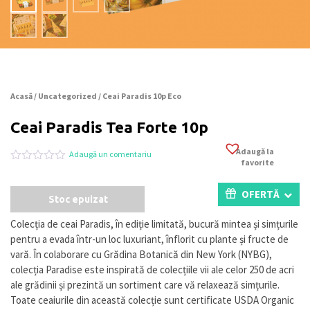
Acasă
/
Uncategorized
/ Ceai Paradis 10p Eco
Ceai Paradis Tea Forte 10p
Adaugă la
Adaugă un comentariu
favorite
Evaluat
0
la
0
OFERTĂ
Stoc epuizat
din
5
pe
Colecția de ceai Paradis, în ediție limitată, bucură mintea și simțurile
baza
pentru a evada într-un loc luxuriant, înflorit cu plante și fructe de
a
evaluări
vară. În colaborare cu Grădina Botanică din New York (NYBG),
de
colecția Paradise este inspirată de colecțiile vii ale celor 250 de acri
la
ale grădinii și prezintă un sortiment care vă relaxează simțurile.
clienți
Toate ceaiurile din această colecție sunt certificate USDA Organic