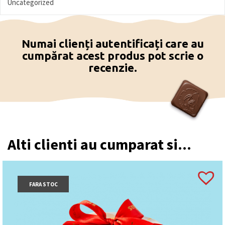
Uncategorized
citrice; Mango Citron: ceai din plante, fără cofeină,
cu mango și citrice.
Numai clienți autentificați care au
cumpărat acest produs pot scrie o
recenzie.
Alti clienti au cumparat si...
FARA STOC