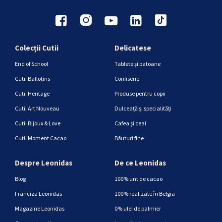
Colecții Cutii
Delicatese
End of School
Tablete și batoane
Cutii Ballotins
Confiserie
Cutii Heritage
Produse pentru copii
Cutii Art Nouveau
Dulceață și specialități
Cutii Bijoux & Love
Cafea și ceai
Cutii Moment Cacao
Băuturi fine
Despre Leonidas
De ce Leonidas
Blog
100% unt de cacao
Franciza Leonidas
100% realizate în Belgia
Magazine Leonidas
0% ulei de palmier