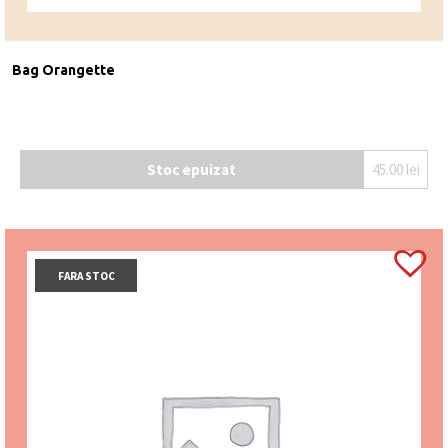
Bag Orangette
Stoc epuizat
45.00
lei
FARA STOC