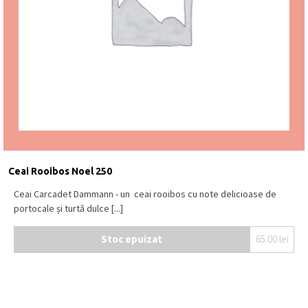
Ceai Rooibos Noel 250
Ceai Carcadet Dammann - un ceai rooibos cu note delicioase de
portocale și turtă dulce [...]
Stoc epuizat
65.00
lei