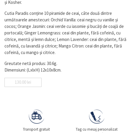
și Kosher.
Cutia Paradis conține 10 piramide de ceai, câte două dintre
următoarele amestecuri: Orchid Vanilla: ceai negru cu vanilie și
cocos; Orange Jasmin: ceai verde cu iasomie și bucăți de coajă de
portocală; Ginger Lemongrass: ceai din plante, fără cofeină, cu
citrice, mentă și lemn dulce; Lemon Lavender: ceai din plante, fără
cofeină, cu lavandă și citrice; Mango Citron: ceai din plante, fără
cofeină, cu mango și citrice.
Greutate netă produs: 30.6g.
Dimensiuni: (LxlxH) 12x10x8cm.
130.00
lei
Transport gratuit
Tag cu mesaj personalizat