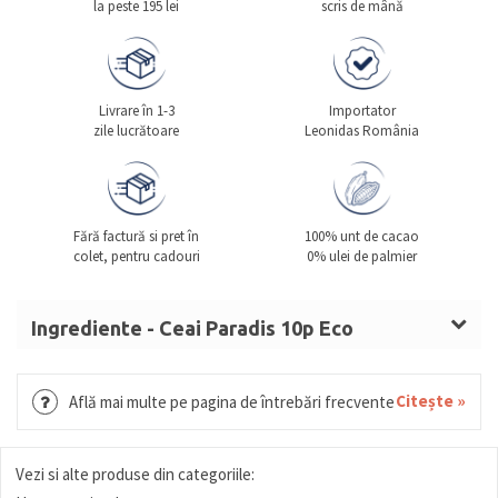
la peste 195 lei
scris de mână
Livrare în 1-3
Importator
zile lucrătoare
Leonidas România
Fără factură si pret în
100% unt de cacao
colet, pentru cadouri
0% ulei de palmier
Ingrediente - Ceai Paradis 10p Eco
Orchid Vanilla: ceai negru cu vanilie și cocos; Orange
Jasmin: ceai verde cu iasomie și bucăți de coajă de
Citește »
Află mai multe pe pagina de întrebări frecvente
portocală; Ginger Lemongrass: ceai din plante, fără
cofeină, cu citrice, mentă și lemn dulce; Lemon
Vezi si alte produse din categoriile:
Lavender: ceai din plante, fără cofeină, cu lavandă și