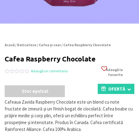
Acasă
/
Delicatese
/
Cafea și ceai
/ Cafea Raspberry Chocolate
Cafea Raspberry Chocolate
Adaugă la
Adaugă un comentariu
favorite
Evaluat
0
la
0
OFERTĂ
Stoc epuizat
din
5
pe
Cafeaua Zavida Raspberry Chocolate este un blend cu note
baza
fructate de zmeură și un finish bogat de ciocolată. Cafea boabe cu
a
evaluări
prăjire medie și corp plin, oferă un echilibru perfect între
de
prospețime și intensitate. Produs în Canada. Cafea certificată
la
Rainforest Alliance. Cafea 100% Arabica.
clienți