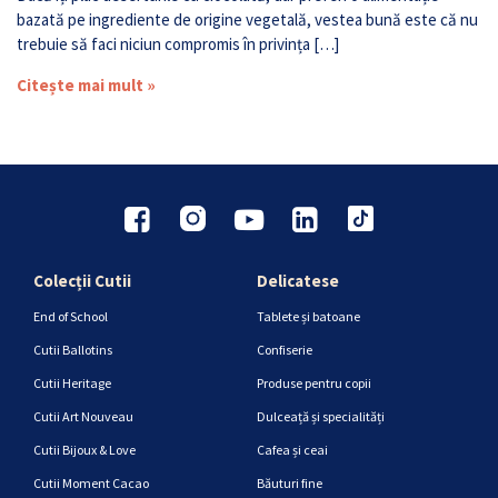
bazată pe ingrediente de origine vegetală, vestea bună este că nu
trebuie să faci niciun compromis în privința […]
Citește mai mult »
Colecții Cutii
Delicatese
End of School
Tablete și batoane
Cutii Ballotins
Confiserie
Cutii Heritage
Produse pentru copii
Cutii Art Nouveau
Dulceață și specialități
Cutii Bijoux & Love
Cafea și ceai
Cutii Moment Cacao
Băuturi fine