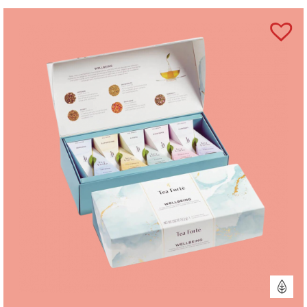
Cafeaua are un nivel de prăjire mediu.
Se poate prepara rece?
Da, este excelentă și ca iced coffee, combinată cu
lapte și gheață.
Este potrivită pentru cadou?
Da, este ideală pentru iubitorii de cafea sau pentru
pachete gourmet.
Ce certificări are această cafea?
Cafeaua Zavida este ste certificată FSSC, USDA
Organic, Canada Organic Regime (COR), QAI
Organic, Rainforest Alliance, Halal, Kosher, Swiss
Water® Process Decaffeination, Environment &
Social Responsibility, Carbon Neutral Initiative.
Care este țara de export a cafelei Zavida?
Brandul de cafea Zavida este originar din Canada.