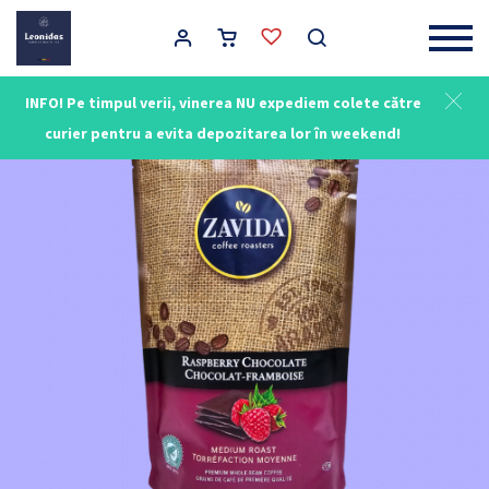
Main Navigation
INFO! Pe timpul verii, vinerea NU expediem colete către
curier pentru a evita depozitarea lor în weekend!