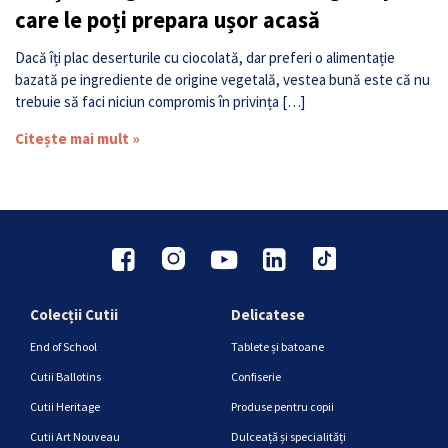
care le poți prepara ușor acasă
Dacă îți plac deserturile cu ciocolată, dar preferi o alimentație
bazată pe ingrediente de origine vegetală, vestea bună este că nu
trebuie să faci niciun compromis în privința […]
Citește mai mult »
Colecții Cutii
Delicatese
End of School
Tablete și batoane
Cutii Ballotins
Confiserie
Cutii Heritage
Produse pentru copii
Cutii Art Nouveau
Dulceață și specialități