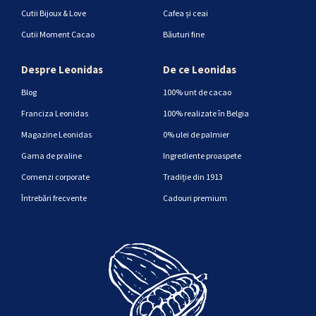
Cutii Bijoux & Love
Cafea și ceai
Cutii Moment Cacao
Băuturi fine
Despre Leonidas
De ce Leonidas
Blog
100% unt de cacao
Franciza Leonidas
100% realizate în Belgia
Magazine Leonidas
0% ulei de palmier
Gama de praline
Ingrediente proaspete
Comenzi corporate
Tradiție din 1913
Întrebări frecvente
Cadouri premium