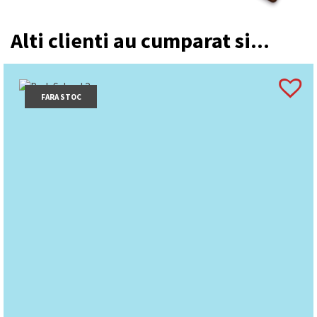
Alti clienti au cumparat si...
FARA STOC