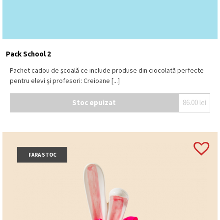
Pack School 2
Pachet cadou de școală ce include produse din ciocolată perfecte
pentru elevi și profesori: Creioane [...]
Stoc epuizat
86.00
lei
FARA STOC