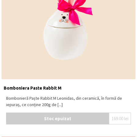
Bomboniera Paste Rabbit M
Bombonieră Paște Rabbit M Leonidas, din ceramică, în formă de
iepuraș, ce conține 200g de [...]
Stoc epuizat
169.00
lei