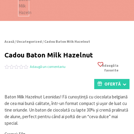
Acasă
/
Uncategorized
/ Cadou Baton Milk Hazelnut
Cadou Baton Milk Hazelnut
Adaugă la
Adaugă un comentariu
favorite
Evaluat
0
la
0
OFERTĂ
din
5
pe
Baton Milk Hazelnut Leonidas! Fă cunoștință cu ciocolata belgiană
baza
de cea mai bună calitate, într-un format compact și ușor de luat cu
a
evaluări
tine oriunde. Un baton de ciocolată cu lapte 30% și cremă pralinată
de
de alune, perfect pentru când ai poftă de un “ceva dulce” mai
la
special.
clienți