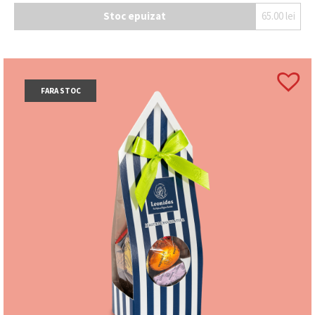
Stoc epuizat
65.00
lei
FARA STOC