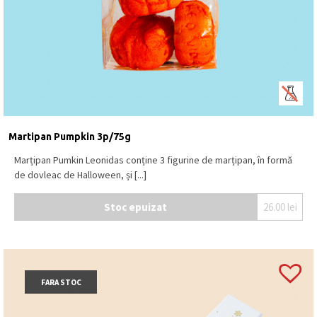
Se păstrează la loc uscat și răcoros, la o
temperatură între 15⁰C – 18⁰C.
Produs în Belgia
.
Martipan Pumpkin 3p/75g
Marțipan Pumkin Leonidas conține 3 figurine de marțipan, în formă
de dovleac de Halloween, și [...]
Stoc epuizat
26.00
lei
FARA STOC