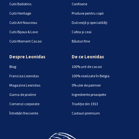
Cutii Ballotins
Confiserie
Cutii Heritage
Produse pentru copii
Cutii Art Nouveau
Dulceață și specialități
Cutii Bijoux & Love
Cafea și ceai
Cutii Moment Cacao
Băuturi fine
Despre Leonidas
De ce Leonidas
Blog
100% unt de cacao
Franciza Leonidas
100% realizate în Belgia
Magazine Leonidas
0% ulei de palmier
Gama de praline
Ingrediente proaspete
Comenzi corporate
Tradiție din 1913
Întrebări frecvente
Cadouri premium