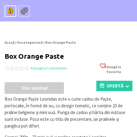
Acasă
/
Uncategorized
/ Box Orange Paste
Box Orange Paste
Adaugă la
Adaugă un comentariu
favorite
Evaluat
0
la
0
OFERTĂ
Stoc epuizat
din
5
pe
Box Orange Paște Leonidas este o cutie cadou de Paște,
baza
portocalie, în formă de ou, cu design tematic, ce conține 23 de
a
evaluări
praline belgiene și mini ouă. Punga de cadou și hârtia din mătase
de
sunt incluse. Poza este cu titlu de prezentare, iar pralinele și
la
panglica pot diferi.
clienți