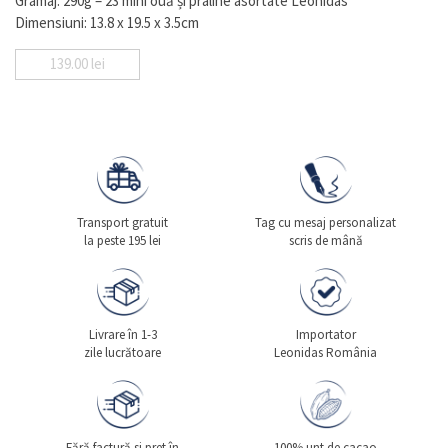
Gramaj: 290g – 23 mini ouă și praline asortate Leonidas
Dimensiuni: 13.8 x 19.5 x 3.5cm
139.00
lei
Transport gratuit
Tag cu mesaj personalizat
la peste 195 lei
scris de mână
Livrare în 1-3
Importator
zile lucrătoare
Leonidas România
Fără factură si pret în
100% unt de cacao