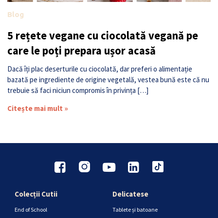
Blog
5 rețete vegane cu ciocolată vegană pe
care le poți prepara ușor acasă
Dacă îți plac deserturile cu ciocolată, dar preferi o alimentație
bazată pe ingrediente de origine vegetală, vestea bună este că nu
trebuie să faci niciun compromis în privința […]
Citește mai mult »
Colecții Cutii
Delicatese
End of School
Tablete și batoane