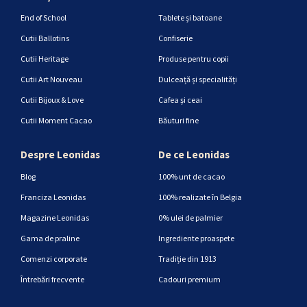
End of School
Tablete și batoane
Cutii Ballotins
Confiserie
Cutii Heritage
Produse pentru copii
Cutii Art Nouveau
Dulceață și specialități
Cutii Bijoux & Love
Cafea și ceai
Cutii Moment Cacao
Băuturi fine
Despre Leonidas
De ce Leonidas
Blog
100% unt de cacao
Franciza Leonidas
100% realizate în Belgia
Magazine Leonidas
0% ulei de palmier
Gama de praline
Ingrediente proaspete
Comenzi corporate
Tradiție din 1913
Întrebări frecvente
Cadouri premium