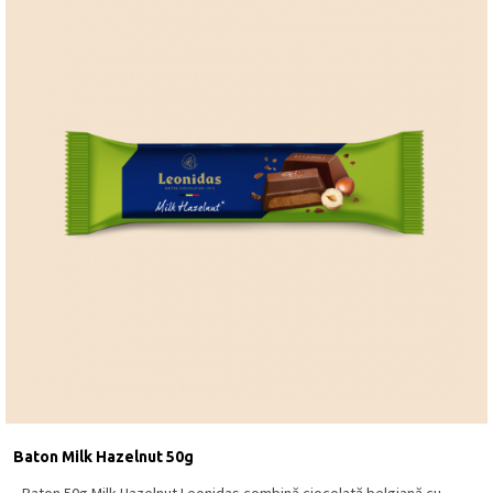
Baton Milk Hazelnut 50g
Baton 50g Milk Hazelnut Leonidas combină ciocolată belgiană cu