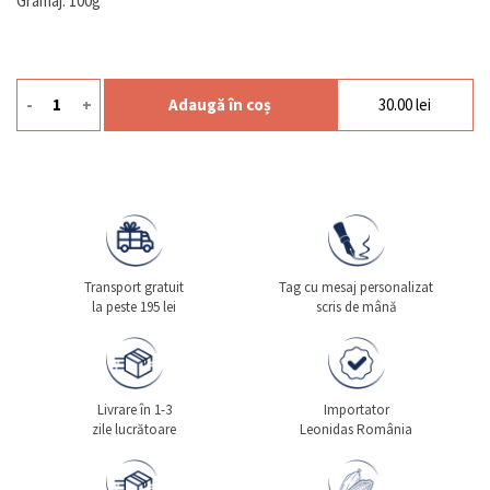
Gramaj: 100g
-
+
Adaugă în coș
30.00
lei
Cantitate Tableta Milk Salted Almonds
Transport gratuit
Tag cu mesaj personalizat
la peste 195 lei
scris de mână
Livrare în 1-3
Importator
zile lucrătoare
Leonidas România