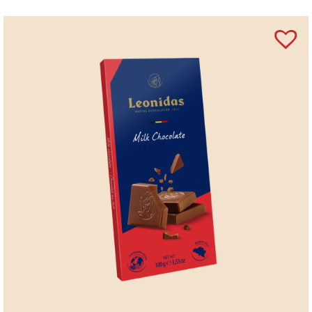
belgiene
pentru o experiență completă.
Informații despre ciocolata Leonidas
Produsele Leonidas sunt realizate în Belgia.
Ciocolata Leonidas folosește 100% unt de cacao.
Produsele Leonidas nu conțin ulei de palmier.
Leonidas este cunoscut pentru praline belgiene
realizate după rețete tradiționale.
Întrebări frecvente (FAQ)
Ce conține această tabletă Leonidas?
Conține ciocolată cu lapte și migdale sărate.
Cum este gustul acestei tablete?
Are un gust echilibrat dulce-sărat, cu textură
cremoasă și crocantă.
Este potrivită pentru cadou?
Da, este ideală ca mic cadou sau ca parte dintr-un