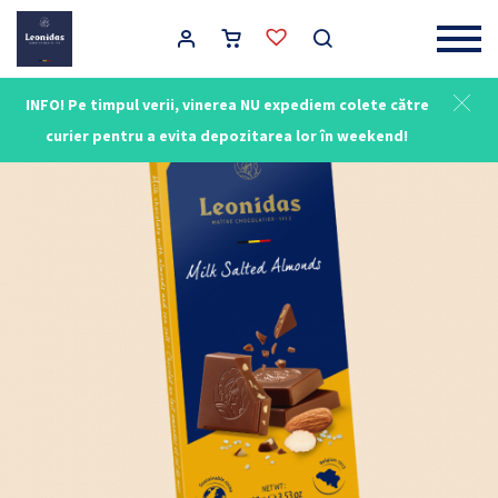
Main Navigation
INFO! Pe timpul verii, vinerea NU expediem colete către
curier pentru a evita depozitarea lor în weekend!