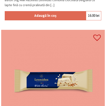
lapte fină cu cremă pralinată din [...]
Adaugă în coș
16.00
lei