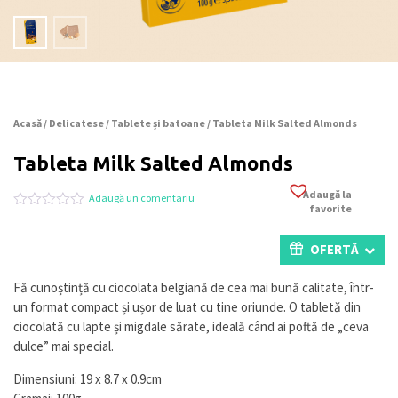
Acasă
/
Delicatese
/
Tablete și batoane
/ Tableta Milk Salted Almonds
Tableta Milk Salted Almonds
Adaugă la
Adaugă un comentariu
favorite
Evaluat
0
la
0
OFERTĂ
din
5
pe
Fă cunoștință cu ciocolata belgiană de cea mai bună calitate, într-
baza
un format compact și ușor de luat cu tine oriunde. O tabletă din
a
evaluări
ciocolată cu lapte și migdale sărate, ideală când ai poftă de „ceva
de
dulce” mai special.
la
clienți
Dimensiuni: 19 x 8.7 x 0.9cm