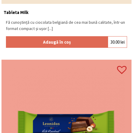
pachet.
Unde este produsă?
Tableta Milk
Este produsă în Belgia, conform tradiției Leonidas.
Fă cunoștință cu ciocolata belgiană de cea mai bună calitate, într-un
Pentru ce ocazii este recomandată?
format compact și ușor [...]
Este potrivită pentru gustări, răsfăț sau cadouri.
Adaugă în coș
30.00
lei