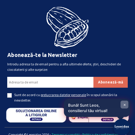
Abonează-te la Newsletter
Introdu adresa ta de email pentru a afla ultimele oferte, știri, deschideri de
ciocolaterii și alte surprize:
Sunt de acord cu
prelucrarea datelor personale
în scopul abonării la
newsletter.
×
Bună! Sunt Leos,
consilierul tău virtual!
Copyright © Leonidas 2026 -
Termeni și condiții
-
Politica de confidențialitate
-