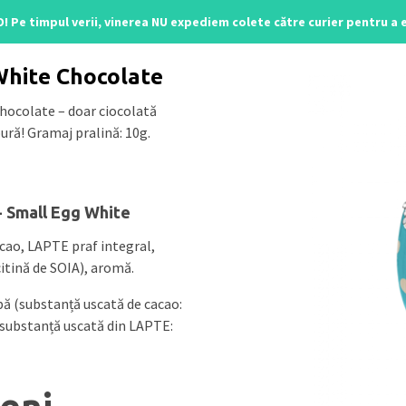
O! Pe timpul verii, vinerea NU expediem colete către curier pentru a
line
/ Small Egg White
White Chocolate
hocolate – doar ciocolată
ură! Gramaj pralină: 10g.
- Small Egg White
acao, LAPTE praf integral,
itină de SOIA), aromă.
bă (substanță uscată de cacao:
ubstanță uscată din LAPTE: