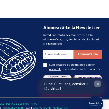
Abonează-te la Newsletter
Introdu adresa ta de email pentru a afla
ultimele oferte, știri, deschideri de ciocolaterii
și alte surprize:
Sunt de acord cu
prelucrarea datelor
personale
în scopul abonării la newsletter.
×
Bună! Sunt Leos, consilierul
tău virtual!
tate
-
Politica de cookies
-
ANPC
, Tel:
0741.22.44.88
Email:
office@ciocolatabelgiana.ro