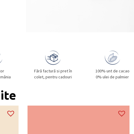
tor
Fără factură si pret în
100% unt de cacao
omânia
colet, pentru cadouri
0% ulei de palmier
ite