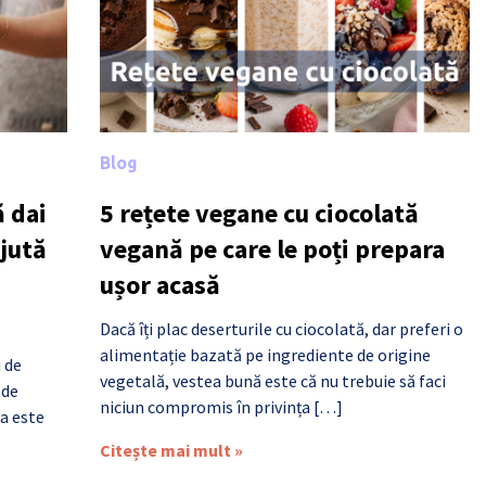
Blog
 dai
5 rețete vegane cu ciocolată
ajută
vegană pe care le poți prepara
ușor acasă
Dacă îți plac deserturile cu ciocolată, dar preferi o
alimentație bazată pe ingrediente de origine
i de
vegetală, vestea bună este că nu trebuie să faci
 de
niciun compromis în privința […]
a este
Citește mai mult »