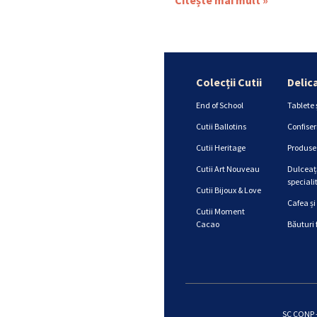
Colecții Cutii
Delic
End of School
Tablete 
Cutii Ballotins
Confiser
Cutii Heritage
Produse 
Cutii Art Nouveau
Dulceață
specialit
Cutii Bijoux & Love
Cafea și
Cutii Moment
Cacao
Băuturi 
SC CONP -