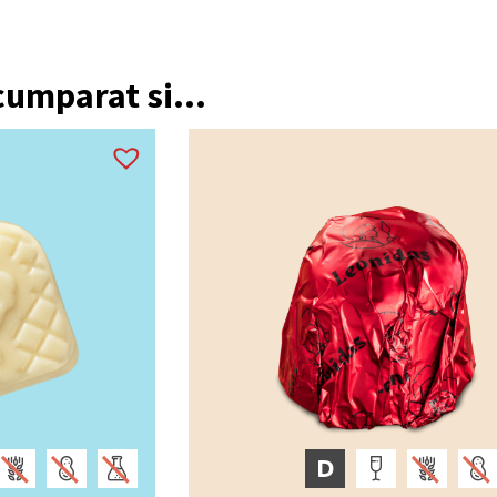
 cumparat si...
D