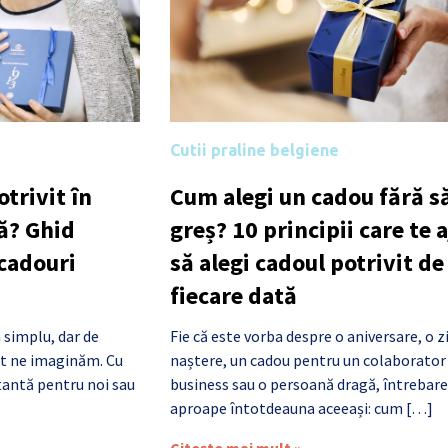
Cutii praline belgiene
trivit în
Cum alegi un cadou fără să
ă? Ghid
greș? 10 principii care te 
 cadouri
să alegi cadoul potrivit de
fiecare dată
 simplu, dar de
Fie că este vorba despre o aniversare, o z
cât ne imaginăm. Cu
naștere, un cadou pentru un colaborator
antă pentru noi sau
business sau o persoană dragă, întrebare
aproape întotdeauna aceeași: cum […]
Citește mai mult »