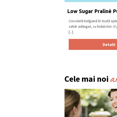
Low Sugar Praliné P
Ciocolată belgiană în toată spl
zahăr adăugat, cu îndulcitor. O 
[...]
Detalii
a
Cele mai noi