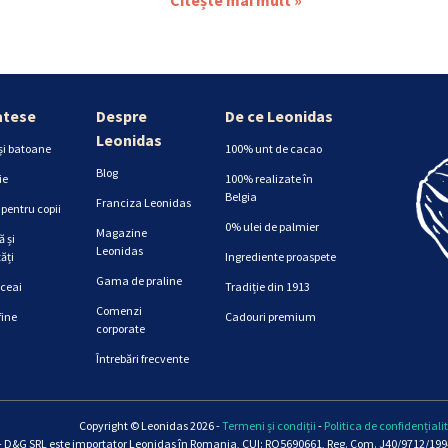
atese
Despre
De ce Leonidas
Leonidas
și batoane
100% unt de cacao
Blog
ie
100% realizate în
Belgia
Franciza Leonidas
pentru copii
0% ulei de palmier
Magazine
 și
Leonidas
ăți
Ingrediente proaspete
Gama de praline
 ceai
Tradiție din 1913
Comenzi
fine
Cadouri premium
corporate
Întrebări frecvente
Copyright © Leonidas 2026 -
Termeni și condiții
-
Politica de confidențiali
 D&G SRL este importator Leonidas în Romania, CUI: RO5690661, Reg. Com. J40/9712/1994