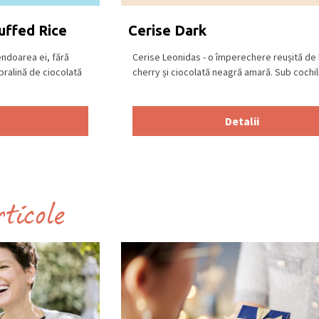
uffed Rice
Cerise Dark
endoarea ei, fără
Cerise Leonidas - o împerechere reușită de l
pralină de ciocolată
cherry și ciocolată neagră amară. Sub cochilia
Detalii
rticole