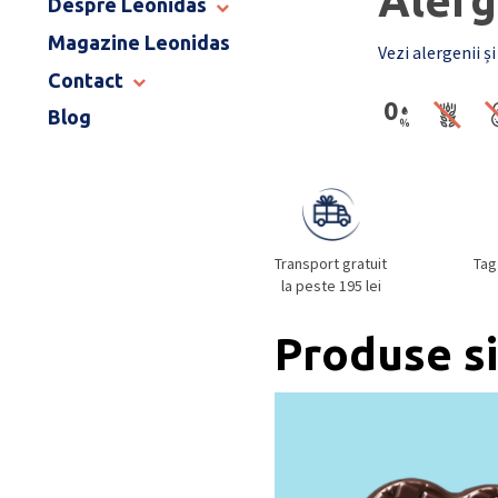
Alerg
Despre Leonidas
END OF SCHOOL
Magazine Leonidas
POVESTEA LEONIDAS
Vezi alergenii și
FRANCIZA LEONIDAS
Contact
GAMA DE PRALINE
Blog
MAGAZINE LEONIDAS
CATALOG PAȘTE 2026
COMENZI CORPORATE
ÎNTREBĂRI FRECVENTE
Transport gratuit
Tag
la peste 195 lei
Produse si