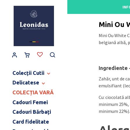
Main Navigation
INF
Acasă
/
Gama de pra
Mini Ou 
Mini Ou White C
belgiană albă, p
Ingrediente 
Colecții Cutii
Zahăr, unt de c
Delicatese
CUTII BALLOTINS
emulsifiant (lec
CUTII HERITAGE
COLECȚIA VARĂ
TABLETE ȘI BATOANE
Cu: ciocolată al
CUTII ART NOUVEAU
CONFISERIE
Cadouri Femei
minimum 25%, s
CUTII BIJOUX & LOVE
PRODUSE PENTRU COPII
minimum 22%).
Cadouri Bărbați
CUTII MOMENT CACAO
DULCEAȚĂ ȘI SPECIALITĂȚI
COLECȚIE CERAMICĂ
Card fidelitate
CAFEA ȘI CEAI
MĂRTURII NUNTĂ & BOTEZ
BĂUTURI FINE