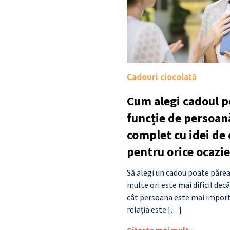
Cadouri ciocolată
Cum alegi cadoul po
funcție de persoan
complet cu idei de
pentru orice ocazie
Să alegi un cadou poate părea
multe ori este mai dificil de
cât persoana este mai import
relația este […]
Citește mai mult »