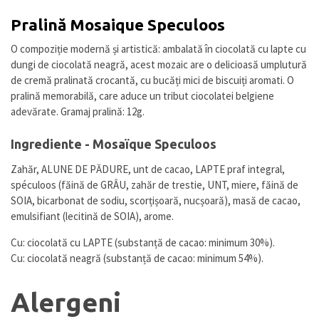
Pralină Mosaique Speculoos
O compoziție modernă și artistică: ambalată în ciocolată cu lapte cu
dungi de ciocolată neagră, acest mozaic are o delicioasă umplutură
de cremă pralinată crocantă, cu bucăți mici de biscuiți aromati. O
pralină memorabilă, care aduce un tribut ciocolatei belgiene
adevărate. Gramaj pralină: 12g.
Ingrediente - Mosaïque Speculoos
Zahăr, ALUNE DE PĂDURE, unt de cacao, LAPTE praf integral,
spéculoos (făină de GRÂU, zahăr de trestie, UNT, miere, făină de
SOIA, bicarbonat de sodiu, scorțișoară, nucșoară), masă de cacao,
emulsifiant (lecitină de SOIA), arome.
Cu: ciocolată cu LAPTE (substanță de cacao: minimum 30%).
Cu: ciocolată neagră (substanță de cacao: minimum 54%).
Alergeni