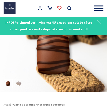
Main Navigation
INFO! Pe timpul verii, vinerea NU expediem colete către
curier pentru a evita depozitarea lor în weekend!
Acasă
/
Gama de praline
/ Mosaïque Speculoos