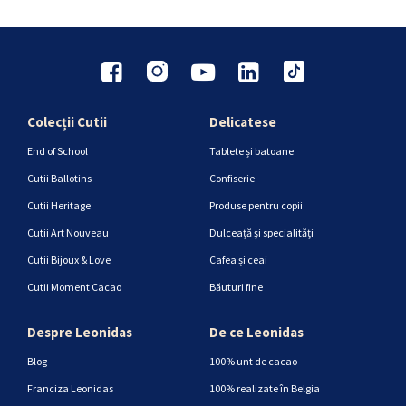
Colecții Cutii
Delicatese
End of School
Tablete și batoane
Cutii Ballotins
Confiserie
Cutii Heritage
Produse pentru copii
Cutii Art Nouveau
Dulceață și specialități
Cutii Bijoux & Love
Cafea și ceai
Cutii Moment Cacao
Băuturi fine
Despre Leonidas
De ce Leonidas
Blog
100% unt de cacao
Franciza Leonidas
100% realizate în Belgia