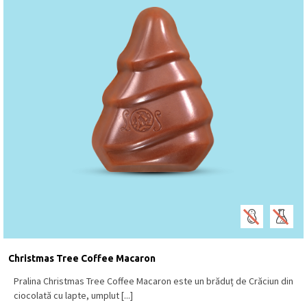
Christmas Tree Coffee Macaron
Pralina Christmas Tree Coffee Macaron este un brăduț de Crăciun din
ciocolată cu lapte, umplut [...]