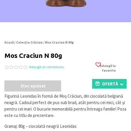
Acasă
/
Colecția Crăciun
/ Mos Craciun N 80g
Mos Craciun N 80g
Adaugă la
Adaugă un comentariu
favorite
Evaluat
0
la
0
OFERTĂ
Stoc epuizat
din
5
pe
Figurină Leonidas în formă de Moș Crăciun, din ciocolată belgiană
baza
neagră. Cadoul perfect de pus sub brad, atât pentru cei mici, cât și
a
evaluări
pentru cei mari. O bucurie memorabilă pentru întreaga familie! Poza
de
este cu titlu de prezentare.
la
clienți
Gramaj: 80g – ciocolată neagră Leonidas