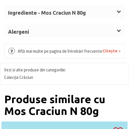
Ingrediente - Mos Craciun N 80g
Masă de cacao, zahăr, unt de
Alergeni
cacao,
LAPTE
praf integral, emulgator
LAPTE, SOIA.
(lecitină de
SOIA
), colorant: carmin, aromă.
Citește »
Află mai multe pe pagina de întrebări frecvente
Vezi si alte produse din categoriile:
Colecția Crăciun
Produse similare cu
Mos Craciun N 80g