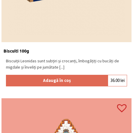
Biscuiti 100g
Biscuiții Leonidas sunt subțiri și crocanți, îmbogățiți cu bucăți de
migdale și înveliți pe jumătate [...]
Adaugă în coș
36.00
lei