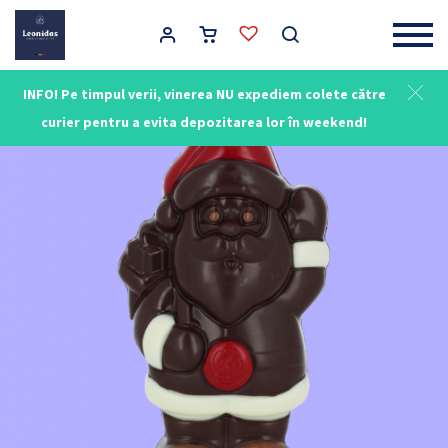
Main Navigation
INFO! Pe timpul verii, vinerea NU expediem colete către
curier pentru a evita depozitarea lor în weekend!