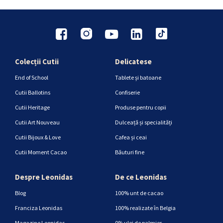
Colecții Cutii
Delicatese
End of School
Tablete și batoane
Cutii Ballotins
Confiserie
Cutii Heritage
Produse pentru copii
Cutii Art Nouveau
Dulceață și specialități
Cutii Bijoux & Love
Cafea și ceai
Cutii Moment Cacao
Băuturi fine
Despre Leonidas
De ce Leonidas
Blog
100% unt de cacao
Franciza Leonidas
100% realizate în Belgia
Magazine Leonidas
0% ulei de palmier