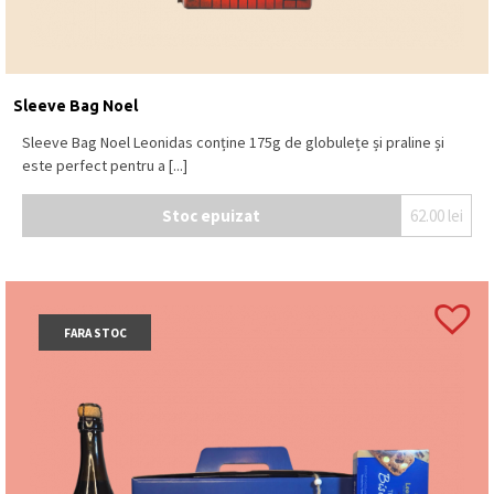
Sleeve Bag Noel
Sleeve Bag Noel Leonidas conține 175g de globulețe și praline și
este perfect pentru a [...]
Stoc epuizat
62.00
lei
FARA STOC