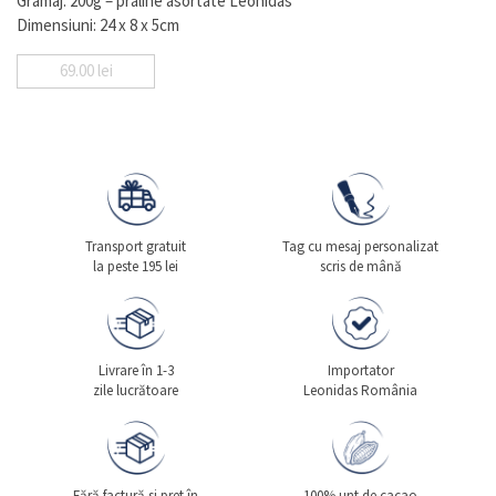
Gramaj: 200g – praline asortate Leonidas
Dimensiuni: 24 x 8 x 5cm
69.00
lei
Transport gratuit
Tag cu mesaj personalizat
la peste 195 lei
scris de mână
Livrare în 1-3
Importator
zile lucrătoare
Leonidas România
Fără factură si pret în
100% unt de cacao