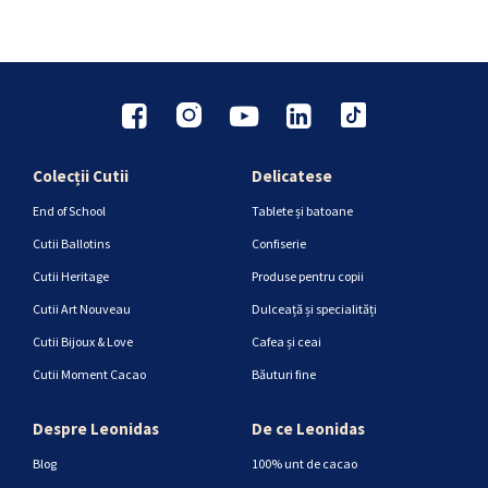
Colecții Cutii
Delicatese
End of School
Tablete și batoane
Cutii Ballotins
Confiserie
Cutii Heritage
Produse pentru copii
Cutii Art Nouveau
Dulceață și specialități
Cutii Bijoux & Love
Cafea și ceai
Cutii Moment Cacao
Băuturi fine
Despre Leonidas
De ce Leonidas
Blog
100% unt de cacao