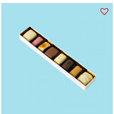
invertazică,
FISTIC
, cafea, zmeură, conservanți
(sorbet de potasiu), fragmente de boabe de cacao
prăjite, anhidru de grăsime din lapte, xylitol,
concentrat suc de zmeură, regulator aciditate: acid
citric, merișor,
SUSAN.
Coloranți (sfeclă roție,
extract de soc, annatto, curcumină, complex de
clorofilă cupru, caramel), coajă de portocală,
amidon de
GRÂU,
ananas, sare, concentrat suc de
lămâie, lămâie, agenți de creștere (bicarbonat de
sodiu, carbonat de amoniu, condimente, albuș
de
OU,
concentrat de fructe, sare Guarande,
pectină, oțet balsamic, busuioc.
“
Marzipanul
căpșună” conține agent de colorare: carmin.
Ciocolată neagră (min. 54% cacao), Sao Tome
ciocolată neagră (min. 72% cacao), ciocolată
cu
LAPTE
(min. 30% cacao), ciocolată albă.