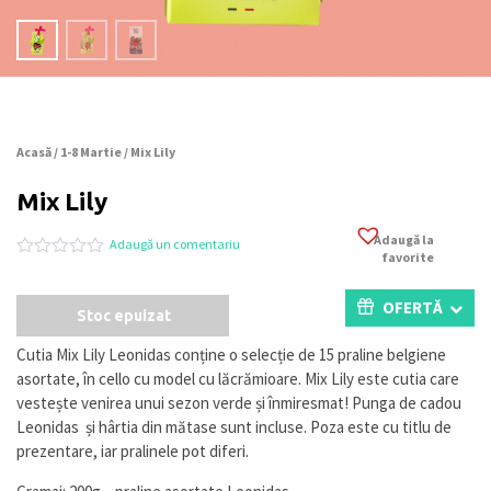
Acasă
/
1-8 Martie
/ Mix Lily
Mix Lily
Adaugă la
Adaugă un comentariu
favorite
Evaluat
0
la
0
OFERTĂ
Stoc epuizat
din
5
pe
Cutia Mix Lily Leonidas conține o selecție de 15 praline belgiene
baza
asortate, în cello cu model cu lăcrămioare. Mix Lily este cutia care
a
evaluări
vestește venirea unui sezon verde și înmiresmat! Punga de cadou
de
Leonidas și hârtia din mătase sunt incluse. Poza este cu titlu de
la
prezentare, iar pralinele pot diferi.
clienți