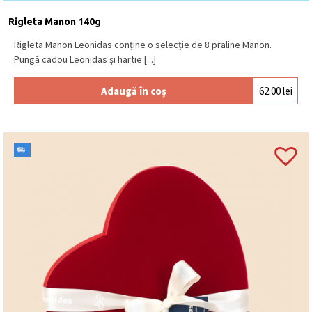
Se păstrează la loc uscat și răcoros, la o
temperatură între 15⁰C – 18⁰C.
Produs în Belgia
.
Rigleta Manon 140g
Rigleta Manon Leonidas conține o selecție de 8 praline Manon.
Pungă cadou Leonidas și hartie [...]
Adaugă în coș
62.00
lei