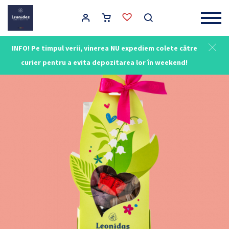
Main Navigation
INFO! Pe timpul verii, vinerea NU expediem colete către
curier pentru a evita depozitarea lor în weekend!