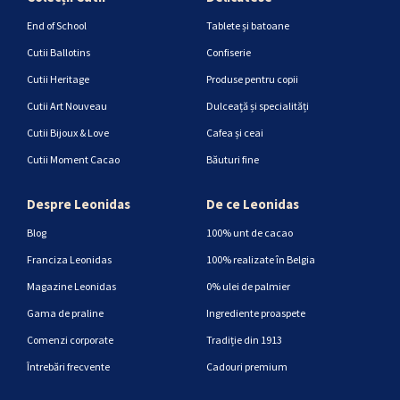
End of School
Tablete și batoane
Cutii Ballotins
Confiserie
Cutii Heritage
Produse pentru copii
Cutii Art Nouveau
Dulceață și specialități
Cutii Bijoux & Love
Cafea și ceai
Cutii Moment Cacao
Băuturi fine
Despre Leonidas
De ce Leonidas
Blog
100% unt de cacao
Franciza Leonidas
100% realizate în Belgia
Magazine Leonidas
0% ulei de palmier
Gama de praline
Ingrediente proaspete
Comenzi corporate
Tradiție din 1913
Întrebări frecvente
Cadouri premium