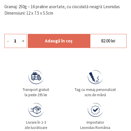
Gramaj: 250g – 16 praline asortate, cu ciocolată neagră Leonidas
Dimensiuni: 12 x 7.5 x 5.5cm
-
+
Adaugă în coș
82.00
lei
Cantitate Mini 250g Dark
Transport gratuit
Tag cu mesaj personalizat
la peste 195 lei
scris de mână
Livrare în 1-3
Importator
zile lucrătoare
Leonidas România