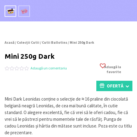
Acasă
/
Colecții Cutii
/
Cutii Ballotins
/ Mini 250g Dark
Mini 250g Dark
Adaugă la
Adaugă un comentariu
favorite
Evaluat
0
la
0
OFERTĂ
din
5
pe
Mini Dark Leonidas conține o selecție de
≈
16 praline din ciocolată
baza
belgiană neagră Leonidas, de cea mai bună calitate, în cutie
a
evaluări
standard. O alegere excelentă, fie că vrei să le oferi cadou, fie că
de
vrei să le păstrezi pentru momentele tale de răsfăț. Punga de
la
cadou Leonidas și hârtia din mătase sunt incluse. Poza este cu titlu
clienți
de prezentare.