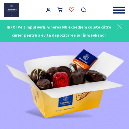
Main Navigation
INFO! Pe timpul verii, vinerea NU expediem colete către
curier pentru a evita depozitarea lor în weekend!