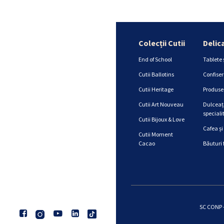
Colecții Cutii
Delic
End of School
Tablete 
Cutii Ballotins
Confiser
Cutii Heritage
Produse 
Cutii Art Nouveau
Dulceață
specialit
Cutii Bijoux & Love
Cafea și
Cutii Moment
Cacao
Băuturi 
SC CONP -