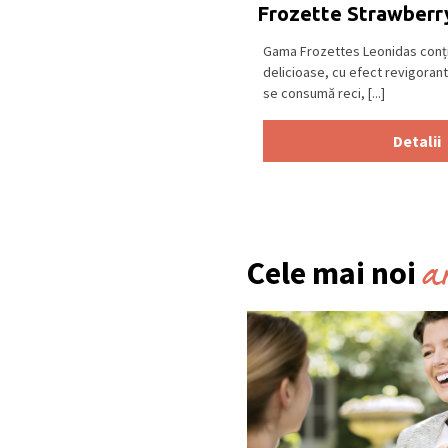
Frozette Strawberr
Gama Frozettes Leonidas conți
delicioase, cu efect revigora
se consumă reci, [...]
Detalii
a
Cele mai noi