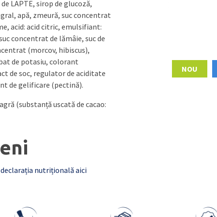
de LAPTE, sirop de glucoză,
gral, apă, zmeură, suc concentrat
, acid: acid citric, emulsifiant:
 suc concentrat de lămâie, suc de
ncentrat (morcov, hibiscus),
bat de potasiu, colorant
NOU
ct de soc, regulator de aciditate
ent de gelificare (pectină).
eagră (substanță uscată de cacao:
eni
 declarația nutrițională aici