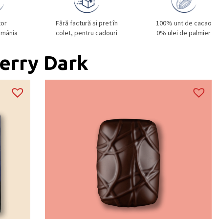
tor
Fără factură si pret în
100% unt de cacao
omânia
colet, pentru cadouri
0% ulei de palmier
erry Dark