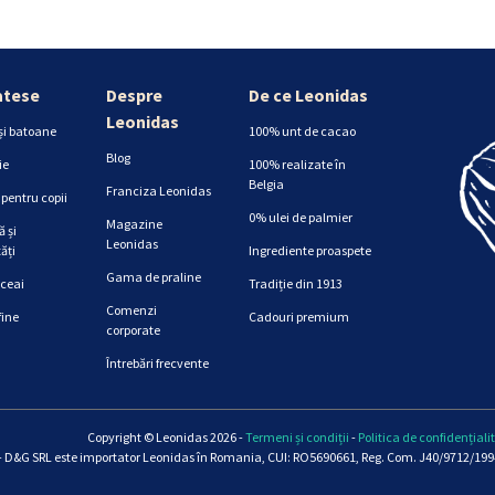
atese
Despre
De ce Leonidas
Leonidas
și batoane
100% unt de cacao
Blog
ie
100% realizate în
Belgia
Franciza Leonidas
pentru copii
0% ulei de palmier
Magazine
 și
Leonidas
ăți
Ingrediente proaspete
Gama de praline
 ceai
Tradiție din 1913
Comenzi
fine
Cadouri premium
corporate
Întrebări frecvente
Copyright © Leonidas 2026 -
Termeni și condiții
-
Politica de confidențiali
 D&G SRL este importator Leonidas în Romania, CUI: RO5690661, Reg. Com. J40/9712/1994