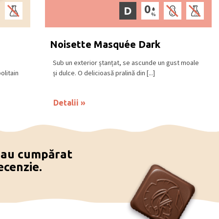
D
Noisette Masquée Dark
Sub un exterior ștanțat, se ascunde un gust moale
olitain
și dulce. O delicioasă pralină din [...]
Detalii
e au cumpărat
ecenzie.