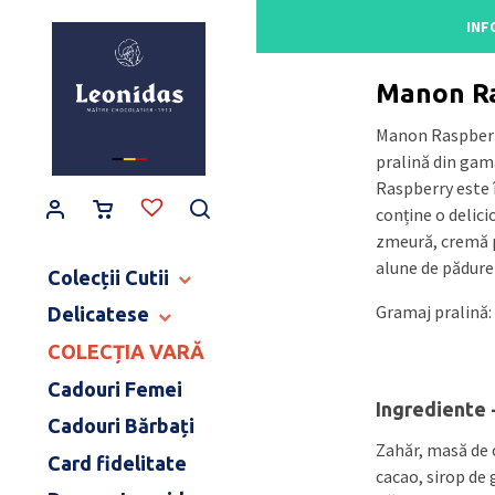
Main Navigation
INF
Acasă
/
Gama de pra
Manon R
Manon Raspberr
pralină din ga
Raspberry este î
conține o delic
zmeură, cremă p
alune de pădure
Colecții Cutii
Gramaj pralină:
Delicatese
CUTII BALLOTINS
CUTII HERITAGE
COLECȚIA VARĂ
TABLETE ȘI BATOANE
CUTII ART NOUVEAU
CONFISERIE
Cadouri Femei
CUTII BIJOUX & LOVE
Ingrediente
PRODUSE PENTRU COPII
Cadouri Bărbați
CUTII MOMENT CACAO
DULCEAȚĂ ȘI SPECIALITĂȚI
Zahăr, masă de 
COLECȚIE CERAMICĂ
Card fidelitate
CAFEA ȘI CEAI
cacao, sirop de
MĂRTURII NUNTĂ & BOTEZ
BĂUTURI FINE