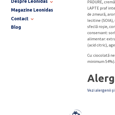
Despre Leonidas
PĂDURE, cremă 
END OF SCHOOL
LAPTE praf inte
Magazine Leonidas
POVESTEA LEONIDAS
de zmeură, arome
FRANCIZA LEONIDAS
Contact
lecitine (SOIA),
GAMA DE PRALINE
sfeclă roșie, co
Blog
MAGAZINE LEONIDAS
CATALOG PAȘTE 2026
conservant: sor
COMENZI CORPORATE
alimentar: extra
ÎNTREBĂRI FRECVENTE
(acid citric), ag
Cu: ciocolată n
minimum 54%).
Alerg
Vezi alergenii și