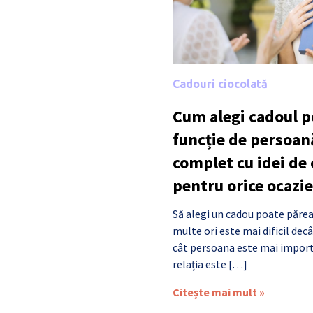
Cadouri ciocolată
Cum alegi cadoul po
funcție de persoan
complet cu idei de
pentru orice ocazie
Să alegi un cadou poate părea
multe ori este mai dificil de
cât persoana este mai import
relația este […]
Citește mai mult »