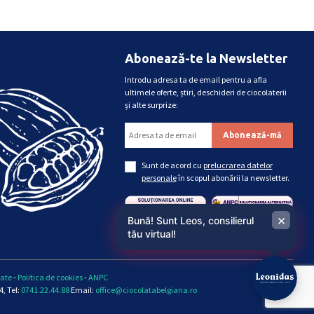
Abonează-te la Newsletter
Introdu adresa ta de email pentru a afla
ultimele oferte, știri, deschideri de ciocolaterii
și alte surprize:
Sunt de acord cu
prelucrarea datelor
personale
în scopul abonării la newsletter.
×
Bună! Sunt Leos, consilierul
tău virtual!
tate
-
Politica de cookies
-
ANPC
, Tel:
0741.22.44.88
Email:
office@ciocolatabelgiana.ro