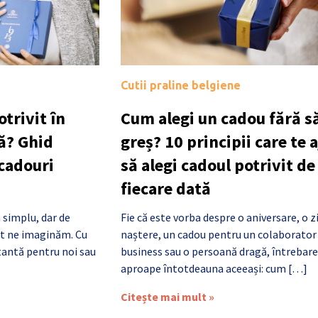
Cutii praline belgiene
trivit în
Cum alegi un cadou fără să
ă? Ghid
greș? 10 principii care te 
 cadouri
să alegi cadoul potrivit de
fiecare dată
 simplu, dar de
Fie că este vorba despre o aniversare, o z
cât ne imaginăm. Cu
naștere, un cadou pentru un colaborator
antă pentru noi sau
business sau o persoană dragă, întrebare
aproape întotdeauna aceeași: cum […]
Citește mai mult »