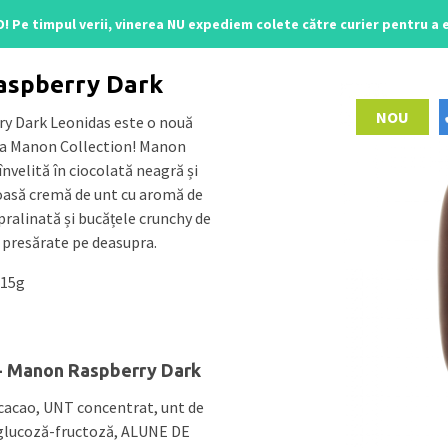
O! Pe timpul verii, vinerea NU expediem colete către curier pentru a
line
/ Manon Raspberry Dark
aspberry Dark
NOU
y Dark Leonidas este o nouă
ma Manon Collection! Manon
nvelită în ciocolată neagră și
ioasă cremă de unt cu aromă de
ralinată și bucățele crunchy de
 presărate pe deasupra.
 15g
 - Manon Raspberry Dark
cacao, UNT concentrat, unt de
 glucoză-fructoză, ALUNE DE