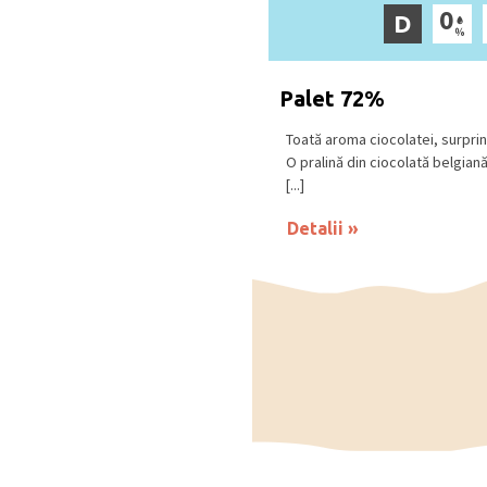
D
Palet 72%
Toată aroma ciocolatei, surprins
O pralină din ciocolată belgia
[...]
Detalii