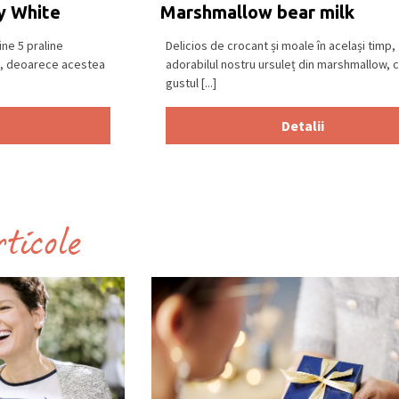
y White
Marshmallow bear milk
ne 5 praline
Delicios de crocant și moale în același timp,
nt, deoarece acestea
adorabilul nostru ursuleț din marshmallow, 
gustul [...]
Detalii
rticole