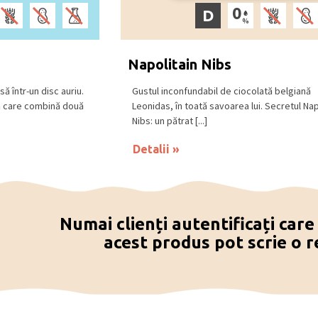
D
Napolitain Nibs
ă într-un disc auriu.
Gustul inconfundabil de ciocolată belgiană
nă care combină două
Leonidas, în toată savoarea lui. Secretul Nap
Nibs: un pătrat [...]
Detalii
Numai clienți autentificați car
acest produs pot scrie o r