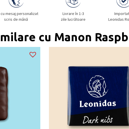
 cu mesaj personalizat
Livrare în 1-3
Importa
scris de mână
zile lucrătoare
Leonidas R
imilare cu Manon Raspb