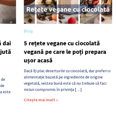
Blog
 dai
5 rețete vegane cu ciocolată
ajută
vegană pe care le poți prepara
ușor acasă
Dacă îți plac deserturile cu ciocolată, dar preferi o
alimentație bazată pe ingrediente de origine
i de
vegetală, vestea bună este că nu trebuie să faci
 de
niciun compromis în privința […]
a este
Citește mai mult »