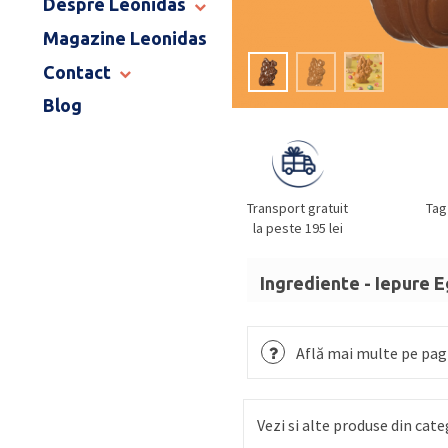
Despre Leonidas
END OF SCHOOL
Magazine Leonidas
POVESTEA LEONIDAS
FRANCIZA LEONIDAS
Contact
GAMA DE PRALINE
Blog
MAGAZINE LEONIDAS
CATALOG PAȘTE 2026
COMENZI CORPORATE
ÎNTREBĂRI FRECVENTE
Transport gratuit
Tag
la peste 195 lei
Ingrediente - Iepure 
Zahăr,
LAPTE
praf integr
emulgator: lecitine (
SOIA
Află mai multe pe pagi
Vezi si alte produse din cate