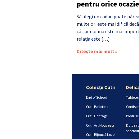
pentru orice ocazie
Să alegi un cadou poate părea
multe ori este mai dificil de
cât persoana este mai import
relația este […]
Citește mai mult »
Colecții Cutii
Delic
End of School
Tablete 
Cutii Ballotins
Confiser
Cutii Heritage
Produse 
Cutii Art Nouveau
Dulceață
specialit
Cutii Bijoux & Love