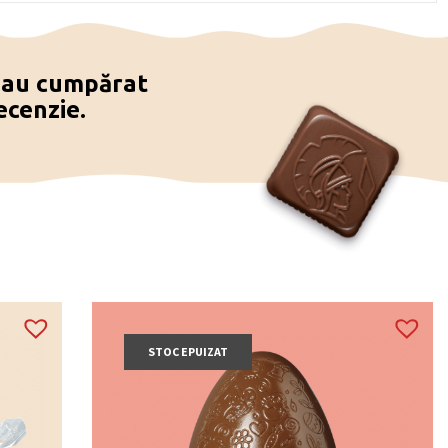
e au cumpărat
ecenzie.
STOC EPUIZAT