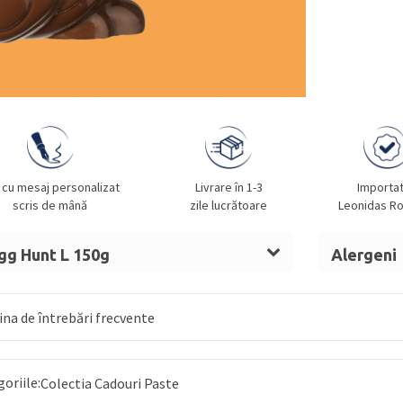
 cu mesaj personalizat
Livrare în 1-3
Importa
scris de mână
zile lucrătoare
Leonidas R
Egg Hunt L 150g
Alergeni
al, unt de cacao, masă de cacao,
LAPTE, SO
), aromă naturală de vanilie.
na de întrebări frecvente
goriile:
Colectia Cadouri Paste