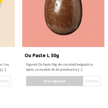
Ou Paste L 50g
ne: Coș
Figurină Ou Paște 50g din ciocolată belgiană cu
[...]
lapte, cu modele 3D de primăvară și [...]
.00
lei
Stoc epuizat
23.00
lei