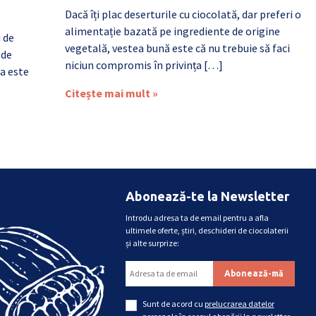
Dacă îți plac deserturile cu ciocolată, dar preferi o
alimentație bazată pe ingrediente de origine
i de
vegetală, vestea bună este că nu trebuie să faci
 de
niciun compromis în privința […]
a este
Citește mai mult »
Abonează-te la Newsletter
Introdu adresa ta de email pentru a afla
ultimele oferte, știri, deschideri de ciocolaterii
și alte surprize:
Sunt de acord cu
prelucrarea datelor