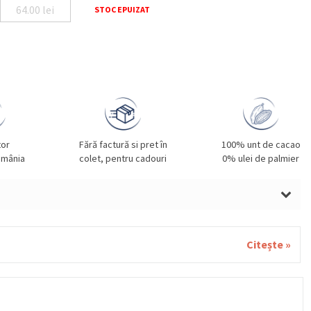
64.00
lei
STOC EPUIZAT
tor
Fără factură si pret în
100% unt de cacao
omânia
colet, pentru cadouri
0% ulei de palmier
IA.
Citește »