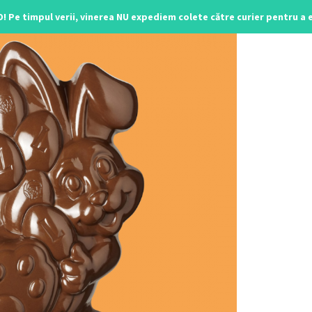
O! Pe timpul verii, vinerea NU expediem colete către curier pentru a