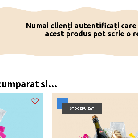
Numai clienți autentificați car
acest produs pot scrie o r
 cumparat si...
STOC EPUIZAT