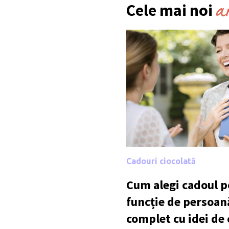
a
Cele mai noi
Cadouri ciocolată
Cum alegi cadoul po
funcție de persoan
complet cu idei de