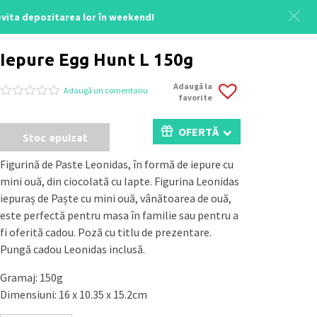
 evita depozitarea lor în weekend!
Acasă
/
Colectia Cadouri Paste
/ Iepure Egg Hunt L 150g
Iepure Egg Hunt L 150g
Adaugă la
Adaugă un comentariu
favorite
Evaluat
0
la
0
OFERTĂ
Stoc epuizat
din
5
pe
Figurină de Paste Leonidas, în formă de iepure cu
baza
mini ouă, din ciocolată cu lapte. Figurina Leonidas
a
evaluări
iepuraș de Paște cu mini ouă, vânătoarea de ouă,
de
este perfectă pentru masa în familie sau pentru a
la
clienți
fi oferită cadou. Poză cu titlu de prezentare.
Pungă cadou Leonidas inclusă.
Gramaj: 150g
Dimensiuni: 16 x 10.35 x 15.2cm