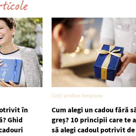
rticole
Cutii praline belgiene
trivit în
Cum alegi un cadou fără să
ă? Ghid
greș? 10 principii care te 
 cadouri
să alegi cadoul potrivit de