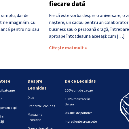
fiecare dată
 simplu, dar de
Fie că este vorba despre o aniversare, o z
cât ne imaginăm. Cu
naștere, un cadou pentru un colaborator
antă pentru noi sau
business sau o persoană dragă, întrebare
aproape întotdeauna aceeași: cum […]
Citește mai mult »
atese
Despre
De ce Leonidas
Leonidas
și batoane
100% unt de cacao
Blog
ie
100% realizate în
Belgia
Franciza Leonidas
pentru copii
0% ulei de palmier
Magazine
 și
Leonidas
ăți
Ingrediente proaspete
Gama de praline