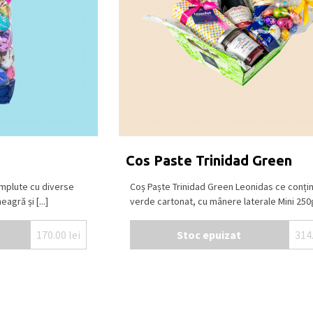
g
Cos Paste Trinidad Green
umplute cu diverse
Coș Paște Trinidad Green Leonidas ce conți
agră și [...]
verde cartonat, cu mânere laterale Mini 250g 
170.00
lei
Stoc epuizat
314