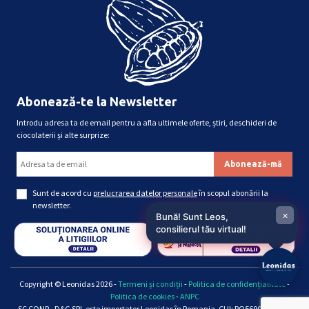
Abonează-te la Newsletter
Introdu adresa ta de email pentru a afla ultimele oferte, știri, deschideri de
ciocolaterii și alte surprize:
Sunt de acord cu
prelucrarea datelor personale
în scopul abonării la
newsletter.
×
Bună! Sunt Leos,
consilierul tău virtual!
Copyright © Leonidas 2026 -
Termeni și condiții
-
Politica de confidențialitate
-
Politica de cookies
-
ANPC
SC CONP - D&G SRL este importator Leonidas în Romania, CUI: RO5690661, Reg.