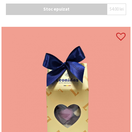
Stoc epuizat
54.00
lei