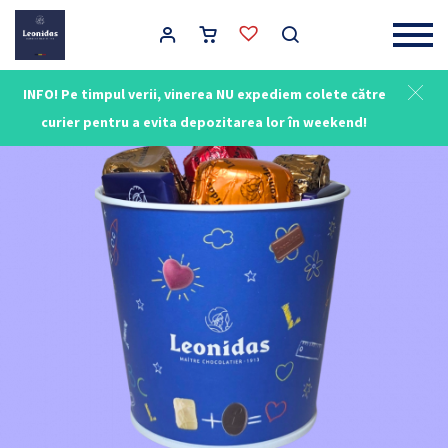
Main Navigation
INFO! Pe timpul verii, vinerea NU expediem colete către
curier pentru a evita depozitarea lor în weekend!