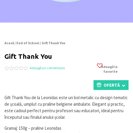
Acasă
/
End of School
/ Gift Thank You
Gift Thank You
Adaugă la
Adaugă un comentariu
favorite
Evaluat
0
la
0
OFERTĂ
din
5
pe
Gift Thank You de la Leonidas este un bol metalic cu design tematic
baza
de școală, umplut cu praline belgiene ambalate. Elegant și practic,
a
evaluări
este cadoul perfect pentru profesori sau educatori, ideal pentru
de
începutul sau finalul anului școlar.
la
clienți
Gramaj: 150g – praline Leonidas