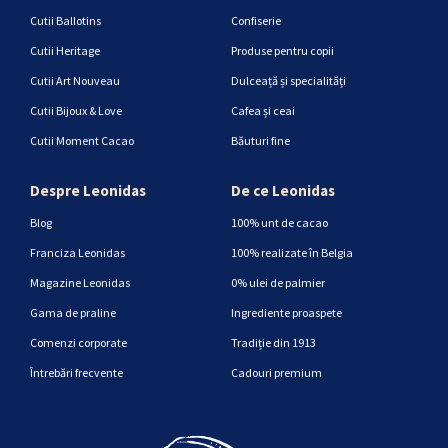
Cutii Ballotins
Confiserie
Cutii Heritage
Produse pentru copii
Cutii Art Nouveau
Dulceață și specialități
Cutii Bijoux & Love
Cafea și ceai
Cutii Moment Cacao
Băuturi fine
Despre Leonidas
De ce Leonidas
Blog
100% unt de cacao
Franciza Leonidas
100% realizate în Belgia
Magazine Leonidas
0% ulei de palmier
Gama de praline
Ingrediente proaspete
Comenzi corporate
Tradiție din 1913
Întrebări frecvente
Cadouri premium