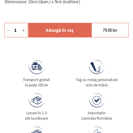
Dimensiune: 10cm (diam.) x 9cm (inaltime)
-
+
Adaugă în coș
79.00
lei
Cantitate Gift Thank You
Transport gratuit
Tag cu mesaj personalizat
la peste 195 lei
scris de mână
Livrare în 1-3
Importator
zile lucrătoare
Leonidas România