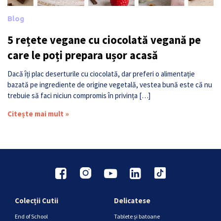
Blog
5 rețete vegane cu ciocolată vegană pe
care le poți prepara ușor acasă
Dacă îți plac deserturile cu ciocolată, dar preferi o alimentație
bazată pe ingrediente de origine vegetală, vestea bună este că nu
trebuie să faci niciun compromis în privința […]
Citește mai mult »
Colecții Cutii
Delicatese
End of School
Tablete și batoane