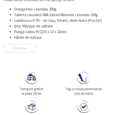
la
clienți
Orangettes Leonidas 200g
Tabletă ciocolată Milk Salted Almonds Leonidas 100g
Lambrusco 0.75l – vin roșu, frizant, demi-dulce (fructat)
Șnur Mărțișor de calitate
Pungă cadou M (22.5 x 13 x 22cm)
Hârtie de mătase
154.00
lei
Transport gratuit
Tag cu mesaj personalizat
la peste 195 lei
scris de mână