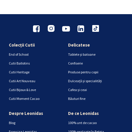
Colecții Cutii
Delicatese
End of School
Tablete și batoane
Cutii Ballotins
Confiserie
Cutii Heritage
Produse pentru copii
Cutii Art Nouveau
Dulceață și specialități
Cutii Bijoux & Love
Cafea și ceai
Cutii Moment Cacao
Băuturi fine
Despre Leonidas
De ce Leonidas
Blog
100% unt de cacao
Franciza Leonidas
100% realizate în Belgia