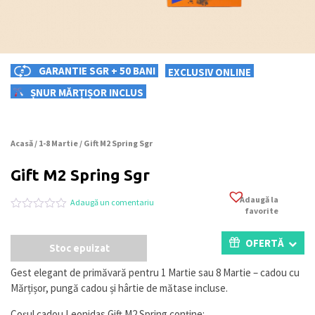
GARANTIE SGR + 50 BANI
EXCLUSIV ONLINE
ȘNUR MĂRȚIȘOR INCLUS
Acasă
/
1-8 Martie
/ Gift M2 Spring Sgr
Gift M2 Spring Sgr
Adaugă la
Adaugă un comentariu
favorite
Evaluat
0
la
0
OFERTĂ
Stoc epuizat
din
5
pe
Gest elegant de primăvară pentru 1 Martie sau 8 Martie – cadou cu
baza
Mărțișor, pungă cadou și hârtie de mătase incluse.
a
evaluări
de
Coșul cadou Leonidas Gift M2 Spring conține: