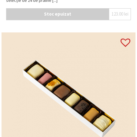
selecție de 24 de praline [...]
Stoc epuizat
123.00
lei