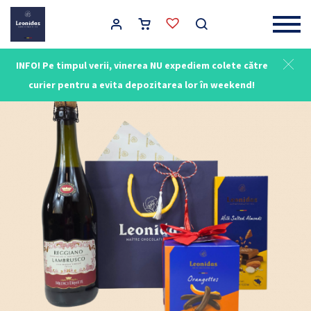
Main Navigation
INFO! Pe timpul verii, vinerea NU expediem colete către
curier pentru a evita depozitarea lor în weekend!