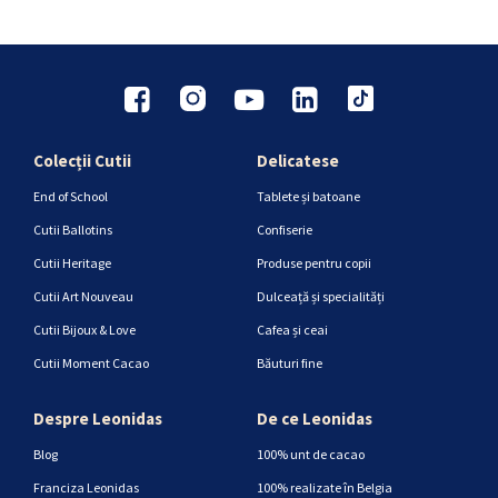
Colecții Cutii
Delicatese
End of School
Tablete și batoane
Cutii Ballotins
Confiserie
Cutii Heritage
Produse pentru copii
Cutii Art Nouveau
Dulceață și specialități
Cutii Bijoux & Love
Cafea și ceai
Cutii Moment Cacao
Băuturi fine
Despre Leonidas
De ce Leonidas
Blog
100% unt de cacao
Franciza Leonidas
100% realizate în Belgia