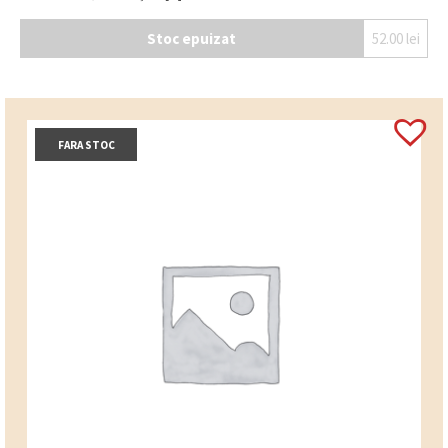
Stoc epuizat
52.00
lei
FARA STOC