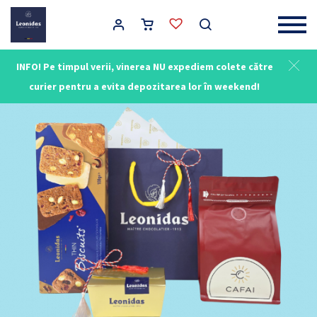
Main Navigation
INFO! Pe timpul verii, vinerea NU expediem colete către
curier pentru a evita depozitarea lor în weekend!