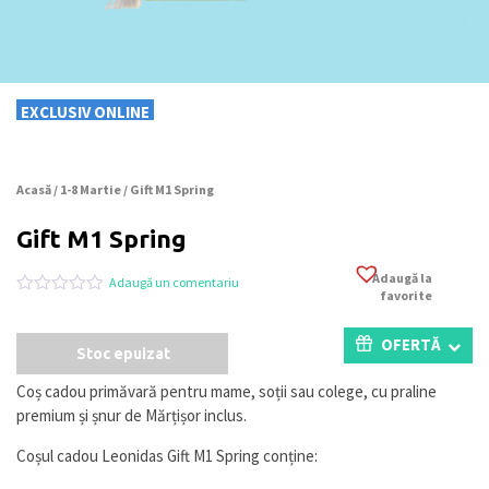
EXCLUSIV ONLINE
Acasă
/
1-8 Martie
/ Gift M1 Spring
Gift M1 Spring
Adaugă la
Adaugă un comentariu
favorite
Evaluat
0
la
0
OFERTĂ
Stoc epuizat
din
5
pe
Coș cadou primăvară pentru mame, soții sau colege, cu praline
baza
premium și șnur de Mărțișor inclus.
a
evaluări
de
Coșul cadou Leonidas Gift M1 Spring conține:
la
clienți