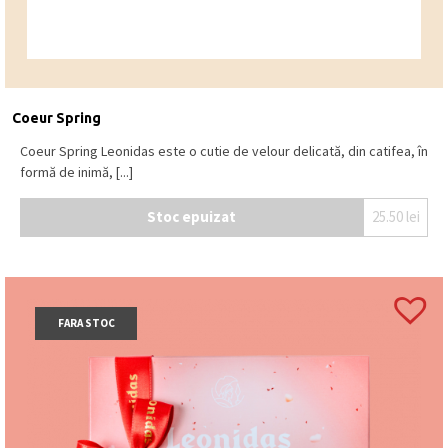
Coeur Spring
Coeur Spring Leonidas este o cutie de velour delicată, din catifea, în
formă de inimă, [...]
Stoc epuizat
25.50
lei
FARA STOC