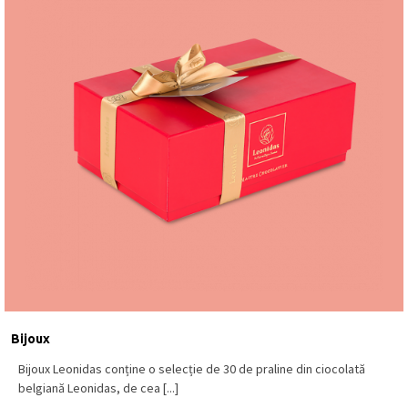
Bijoux
Bijoux Leonidas conține o selecție de 30 de praline din ciocolată
belgiană Leonidas, de cea [...]