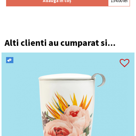
Adaugă în coș
134.00
lei
Alti clienti au cumparat si...