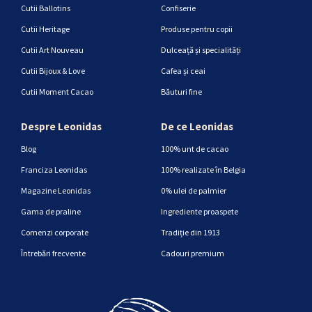
Cutii Ballotins
Confiserie
Cutii Heritage
Produse pentru copii
Cutii Art Nouveau
Dulceață și specialități
Cutii Bijoux & Love
Cafea și ceai
Cutii Moment Cacao
Băuturi fine
Despre Leonidas
De ce Leonidas
Blog
100% unt de cacao
Franciza Leonidas
100% realizate în Belgia
Magazine Leonidas
0% ulei de palmier
Gama de praline
Ingrediente proaspete
Comenzi corporate
Tradiție din 1913
Întrebări frecvente
Cadouri premium