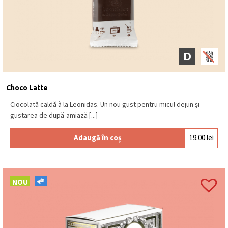
D
Choco Latte
Ciocolată caldă à la Leonidas. Un nou gust pentru micul dejun și
gustarea de după-amiază [...]
Adaugă în coș
19.00
lei
NOU