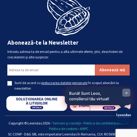
Abonează-te la Newsletter
Introdu adresa ta de email pentru a afla ultimele oferte, știri, deschideri de
ciocolaterii și alte surprize:
Sunt de acord cu
prelucrarea datelor personale
în scopul abonării la
newsletter.
×
Bună! Sunt Leos,
consilierul tău virtual!
Copyright © Leonidas 2026 -
Termeni și condiții
-
Politica de confidențialitate
-
Politica de cookies
-
ANPC
SC CONP - D&G SRL este importator Leonidas în Romania, CUI: RO5690661, Reg.