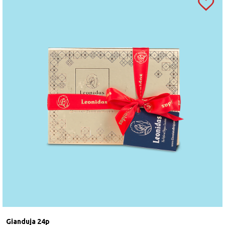
prăjite, anhidru de grăsime din
LAPTE
, xylitol,
concentrat suc de zmeură, regulator aciditate: acid
citric, merișor,
SUSAN.
Coloranți (sfeclă roție,
extract de soc, annatto, curcumină, complex de
clorofilă cupru, caramel), coajă de portocală,
amidon de
GRÂU,
ananas, sare, concentrat suc de
lămâie, lămâie, agenți de creștere (bicarbonat de
sodiu, carbonat de amoniu, condimente, albuș de
OU,
concentrat de fructe, sare Guarande, pectină,
oțet balsamic, busuioc.
„
Marzipanul căpșună”
conține agent de colorare: carmin. Ciocolată neagră
(min. 54% cacao), Sao Tome ciocolată neagră (min.
72% cacao), ciocolată cu
LAPTE
(min. 30% cacao),
ciocolată albă.
Se păstrează la loc uscat și răcoros, la o
temperatură între 15⁰C – 18⁰C.
Produs în Belgia
.
Gianduja 24p