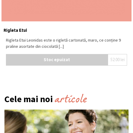
Rigleta Etui
Rigleta Etui Leonidas este o rigletă cartonată, maro, ce conține 9
praline asortate din ciocolată [...]
Stoc epuizat
52.00
lei
articole
Cele mai noi