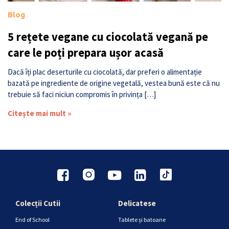
Blog
5 rețete vegane cu ciocolată vegană pe
care le poți prepara ușor acasă
Dacă îți plac deserturile cu ciocolată, dar preferi o alimentație
bazată pe ingrediente de origine vegetală, vestea bună este că nu
trebuie să faci niciun compromis în privința […]
Citește mai mult »
Colecții Cutii
Delicatese
End of School
Tablete și batoane