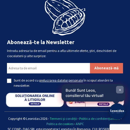
Abonează-te la Newsletter
Introdu adresa ta de email pentru a afla ultimele oferte, știri, deschideri de
ciocolaterii și alte surprize:
Sunt de acord cu
prelucrarea datelor personale
în scopul abonării la
newsletter.
×
Bună! Sunt Leos,
consilierul tău virtual!
Copyright © Leonidas 2026 -
Termeni și condiții
-
Politica de confidențialitate
-
Politica de cookies
-
ANPC
SC CONP - D&G SRL este importator Leonidas în Romania, CUI: RO5690661, Reg.