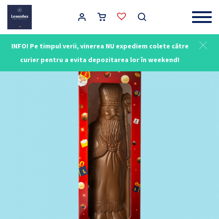
Main Navigation
INFO! Pe timpul verii, vinerea NU expediem colete către
curier pentru a evita depozitarea lor în weekend!