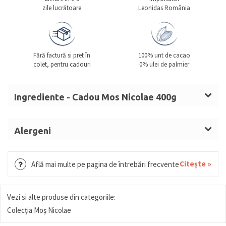
zile lucrătoare
Leonidas România
Fără factură si pret în
100% unt de cacao
colet, pentru cadouri
0% ulei de palmier
Ingrediente - Cadou Mos Nicolae 400g
Zahăr,
LAPTE
praf integral, unt de cacao, masă de
cacao, emulgator (lecitină de
SOIA
), arome.
Alergeni
Ciocolată cu
LAPTE
(min. 30% cacao): zahăr,
LAPTE, SOIA.
LAPTE
praf integral, unt de cacao, masă de cacao,
Citește »
Află mai multe pe pagina de întrebări frecvente
emulgator:
SOIA
lecitină, aromă naturală de vanilie.
Vezi si alte produse din categoriile:
Colecția Moș Nicolae