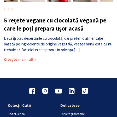
Blog
5 rețete vegane cu ciocolată vegană pe
care le poți prepara ușor acasă
Dacă îți plac deserturile cu ciocolată, dar preferi o alimentație
bazată pe ingrediente de origine vegetală, vestea bună este că nu
trebuie să faci niciun compromis în privința […]
Citește mai mult »
Colecții Cutii
Delicatese
End of School
Tablete și batoane