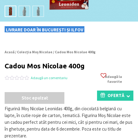
LIVRARE DOAR ÎN BUCUREȘTI ȘI ILFOV
Acasă
/
Colecția Moș Nicolae
/ Cadou Mos Nicolae 400g
Cadou Mos Nicolae 400g
Adaugă la
Adaugă un comentariu
favorite
Evaluat
0
la
0
OFERTĂ
Stoc epuizat
din
5
pe
Figurină Moș Nicolae Leonidas 400g, din ciocolată belgiană cu
baza
lapte, în cutie roșie de carton, tematică. Figurina Moș Nicolae este
a
evaluări
un cadou perfect atât pentru cei mici, cât și pentru cei mari, de pus
de
în ghetuțe, pentru data de 6 decembrie. Poza este cu titlu de
la
prezentare.
clienți