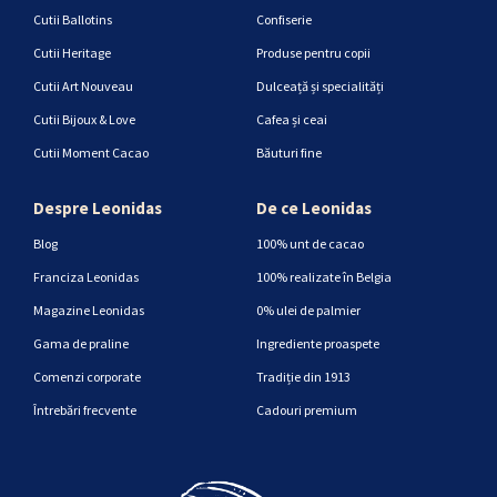
Cutii Ballotins
Confiserie
Cutii Heritage
Produse pentru copii
Cutii Art Nouveau
Dulceață și specialități
Cutii Bijoux & Love
Cafea și ceai
Cutii Moment Cacao
Băuturi fine
Despre Leonidas
De ce Leonidas
Blog
100% unt de cacao
Franciza Leonidas
100% realizate în Belgia
Magazine Leonidas
0% ulei de palmier
Gama de praline
Ingrediente proaspete
Comenzi corporate
Tradiție din 1913
Întrebări frecvente
Cadouri premium