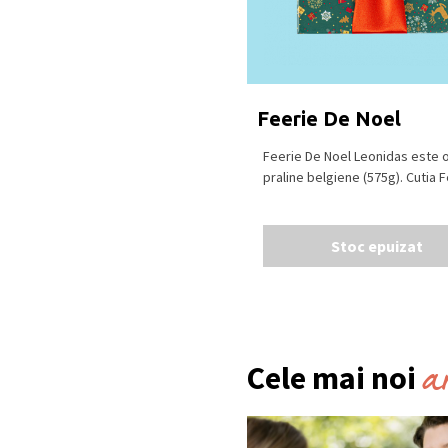
Feerie De Noel
Feerie De Noel Leonidas este o
praline belgiene (575g). Cutia Fe
Stoc epuizat
a
Cele mai noi