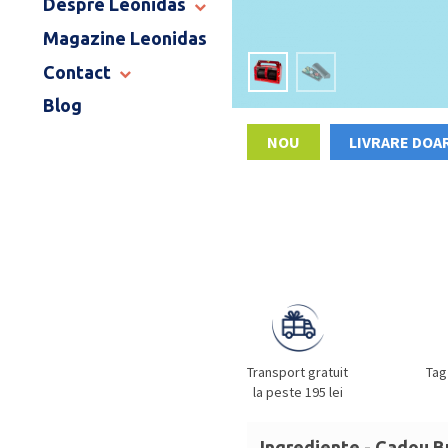
Despre Leonidas
END OF SCHOOL
Magazine Leonidas
POVESTEA LEONIDAS
FRANCIZA LEONIDAS
Contact
GAMA DE PRALINE
Blog
MAGAZINE LEONIDAS
CATALOG PAȘTE 2026
COMENZI CORPORATE
NOU
LIVRARE DOAR
ÎNTREBĂRI FRECVENTE
Transport gratuit
Tag
la peste 195 lei
Ingrediente - Cadou B