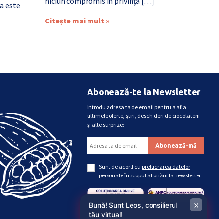
niciun compromis în privința […]
a este
Citește mai mult »
Abonează-te la Newsletter
Introdu adresa ta de email pentru a afla
ultimele oferte, știri, deschideri de ciocolaterii
și alte surprize:
Sunt de acord cu
prelucrarea datelor
personale
în scopul abonării la newsletter.
×
Bună! Sunt Leos, consilierul
tău virtual!