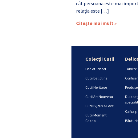
cât persoana este mai import
relația este […]
Citește mai mult »
Colecții Cutii
Delic
End of School
Tablete 
Cutii Ballotins
Confiser
Cutii Heritage
Produse 
Cutii Art Nouveau
Dulceață
specialit
Cutii Bijoux & Love
Cafea și
Cutii Moment
Cacao
Băuturi 