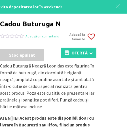
 evita depozitarea lor în weekend!
Acasă
/
Colecția Crăciun
/ Cadou Buturuga N
Cadou Buturuga N
Adaugă la
Adaugă un comentariu
favorite
Evaluat
0
la
0
OFERTĂ
Stoc epuizat
din
5
pe
Cadou Buturugă Neagră Leonidas este figurina în
baza
formă de buturugă, din ciocolată belgiană
a
evaluări
neagră, umplută cu praline asortate și ambalată
de
într-o cutie de cadou special realizată pentru
la
clienți
acest produs. Poza este cu titlu de prezentare iar
pralinele și panglica pot diferi. Pungă cadou și
hârtie mătase incluse.
ATENȚIE! Acest produs este disponibil doar cu
livrare în București sau Ilfov, fiind un produs