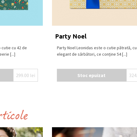
Party Noel
 cutie cu 42 de
Party Noel Leonidas este o cutie pătrată, c
erie [...]
elegant de sărbători, ce conține 54 [...]
299.00
lei
Stoc epuizat
324
rticole