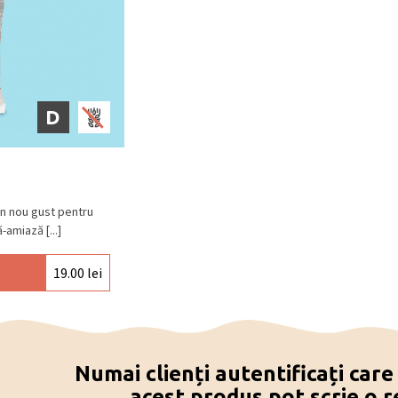
 creștere (bicarbonat de sodiu, carbonat
albuș de
OU,
concentrat de fructe, sare
balsamic, busuioc.
“
Marzipanul căpșună”
e: carmin. Ciocolată neagră (min. 54%
tă neagră (min. 72% cacao), ciocolată
D
), ciocolată albă.
 și răcoros, la o temperatură între 15⁰C –
Un nou gust pentru
amiază [...]
19.00
lei
Numai clienți autentificați car
acest produs pot scrie o r