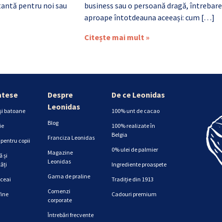
antă pentru noi sau
business sau o persoană dragă, întrebare
aproape întotdeauna aceeași: cum […]
Citește mai mult »
atese
Despre
De ce Leonidas
Leonidas
și batoane
100% unt de cacao
Blog
ie
100% realizate în
Belgia
Franciza Leonidas
pentru copii
0% ulei de palmier
Magazine
 și
Leonidas
ăți
Ingrediente proaspete
Gama de praline
 ceai
Tradiție din 1913
Comenzi
fine
Cadouri premium
corporate
Întrebări frecvente