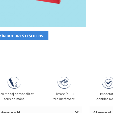
 ÎN BUCUREȘTI ȘI ILFOV
 cu mesaj personalizat
Livrare în 1-3
Importa
scris de mână
zile lucrătoare
Leonidas R
uturuga N
Alergeni