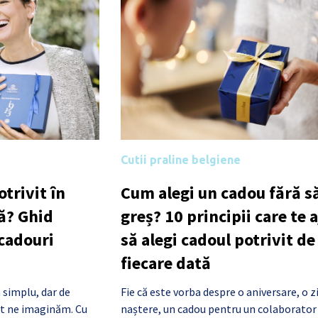
Cutii praline belgiene
trivit în
Cum alegi un cadou fără să
ă? Ghid
greș? 10 principii care te 
 cadouri
să alegi cadoul potrivit de
fiecare dată
 simplu, dar de
Fie că este vorba despre o aniversare, o z
cât ne imaginăm. Cu
naștere, un cadou pentru un colaborator