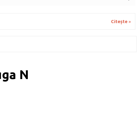
LUNE DE PĂDURE, SMÂNTÂNĂ, UNT, GRÂU, GLUTEN,
ALE, SOIA, FISTIC, SUSAN.
Citește »
uga N