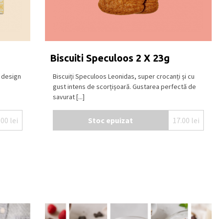
Biscuiti Speculoos 2 X 23g
u design
Biscuiți Speculoos Leonidas, super crocanți și cu
gust intens de scorțișoară. Gustarea perfectă de
savurat [...]
.00
lei
Stoc epuizat
17.00
lei