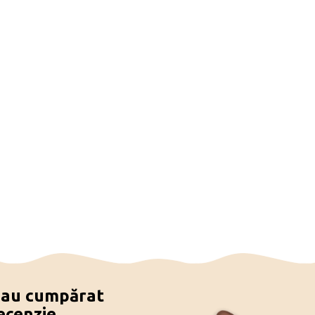
e au cumpărat
ecenzie.