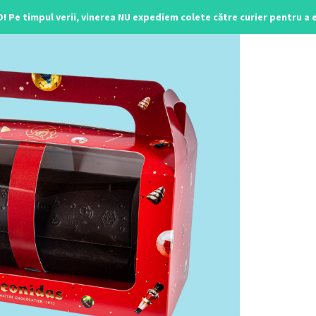
O! Pe timpul verii, vinerea NU expediem colete către curier pentru a