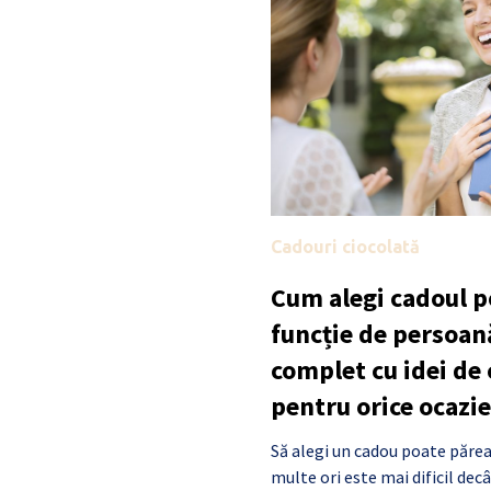
Cadouri ciocolată
Cum alegi cadoul po
funcție de persoan
complet cu idei de
pentru orice ocazie
Să alegi un cadou poate părea
multe ori este mai dificil de