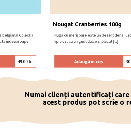
tă neagră (min. 72% cacao), ciocolată
), ciocolată albă.
 și răcoros, la o temperatură între 15⁰C –
Nougat Cranberries 100g
ă belgiană! Colecția
Nuga cu merișoare este un desert dens, uș
ectă îndeaproape
lipicios, cu un gust dulce și plăcut [...]
49.00
lei
Adaugă în coș
30
Numai clienți autentificați car
acest produs pot scrie o r