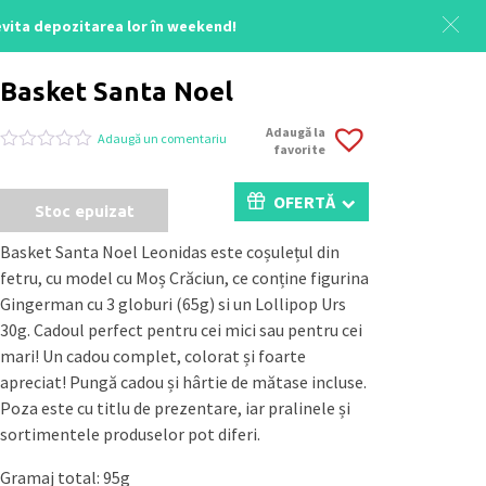
 evita depozitarea lor în weekend!
Acasă
/
Colecția Crăciun
/ Basket Santa Noel
Basket Santa Noel
Adaugă la
Adaugă un comentariu
favorite
Evaluat
0
la
0
OFERTĂ
Stoc epuizat
din
5
pe
Basket Santa Noel Leonidas este coșulețul din
baza
fetru, cu model cu Moș Crăciun, ce conține figurina
a
evaluări
Gingerman cu 3 globuri (65g) si un Lollipop Urs
de
30g. Cadoul perfect pentru cei mici sau pentru cei
la
clienți
mari! Un cadou complet, colorat și foarte
apreciat! Pungă cadou și hârtie de mătase incluse.
Poza este cu titlu de prezentare, iar pralinele și
sortimentele produselor pot diferi.
Gramaj total: 95g