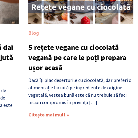
Blog
 dai
5 rețete vegane cu ciocolată
ajută
vegană pe care le poți prepara
ușor acasă
Dacă îți plac deserturile cu ciocolată, dar preferi o
alimentație bazată pe ingrediente de origine
i de
vegetală, vestea bună este că nu trebuie să faci
 de
niciun compromis în privința […]
a este
Citește mai mult »