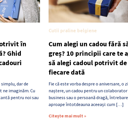
Cutii praline belgiene
trivit în
Cum alegi un cadou fără să
ă? Ghid
greș? 10 principii care te 
 cadouri
să alegi cadoul potrivit de
fiecare dată
 simplu, dar de
Fie că este vorba despre o aniversare, o z
cât ne imaginăm. Cu
naștere, un cadou pentru un colaborator
antă pentru noi sau
business sau o persoană dragă, întrebare
aproape întotdeauna aceeași: cum […]
Citește mai mult »