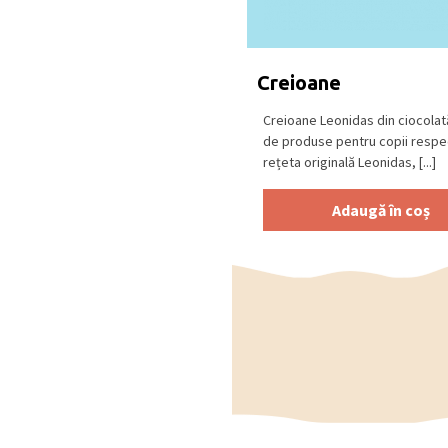
cacao), Sao Tome ciocola
cu
LAPTE
(min. 30% cacao
Se păstrează la loc uscat
Creioane
18⁰C.
Produs în Belgia
.
Creioane Leonidas din ciocolat
de produse pentru copii resp
rețeta originală Leonidas, [...]
Adaugă în coș