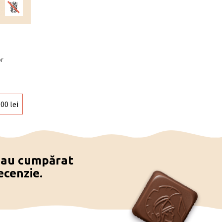
or
.00
lei
e au cumpărat
ecenzie.