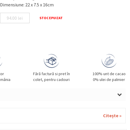
Dimensiune: 22 x 7.5 x 16cm
94.00
lei
STOC EPUIZAT
tor
Fără factură si pret în
100% unt de cacao
omânia
colet, pentru cadouri
0% ulei de palmier
LUNE DE PĂDURE, SMÂNTÂNĂ, UNT, GRÂU, GLUTEN,
ALE, SOIA, FISTIC, SUSAN.
Citește »