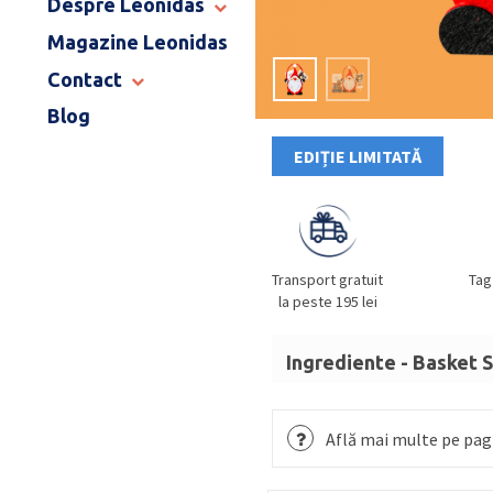
Despre Leonidas
END OF SCHOOL
Magazine Leonidas
POVESTEA LEONIDAS
FRANCIZA LEONIDAS
Contact
GAMA DE PRALINE
Blog
MAGAZINE LEONIDAS
CATALOG PAȘTE 2026
COMENZI CORPORATE
EDIȚIE LIMITATĂ
ÎNTREBĂRI FRECVENTE
Transport gratuit
Tag
la peste 195 lei
Ingrediente - Basket 
Zahăr, masă de cacao, un
DE PĂDURE
,
SMÂNTÂNĂ
Află mai multe pe pagi
(LAPTE),
MIGDALE
,
UNT
de cocos mărunțită, zahăr