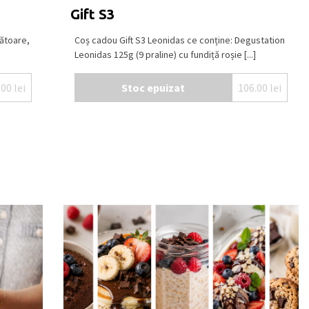
Gift S3
ătoare,
Coș cadou Gift S3 Leonidas ce conține: Degustation
Leonidas 125g (9 praline) cu fundiță roșie [...]
.00
lei
Stoc epuizat
106.00
lei