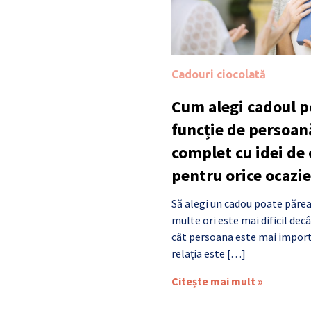
Cadouri ciocolată
Cum alegi cadoul po
funcție de persoan
complet cu idei de
pentru orice ocazie
Să alegi un cadou poate părea
multe ori este mai dificil de
cât persoana este mai import
relația este […]
Citește mai mult »