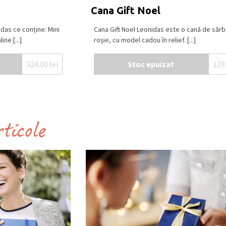
Cana Gift Noel
idas ce conține: Mini
Cana Gift Noel Leonidas este o cană de sărb
ne [...]
roșie, cu model cadou în relief. [...]
324.00
lei
Stoc epuizat
119
rticole