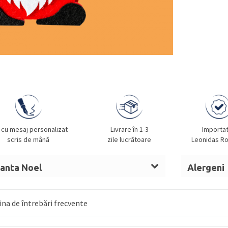
 cu mesaj personalizat
Livrare în 1-3
Importa
scris de mână
zile lucrătoare
Leonidas R
Santa Noel
Alergeni
t de cacao,
LAPTE
praf integral,
ALUNE
LAPTE, A
, sirop de glucoză,
UNT
OUĂ, MIGD
na de întrebări frecvente
anhidru,
LAPTE
condensat îndulcit, nucă
 invertit, alcool, umectant (sorbitol),