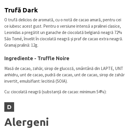
Trufă Dark
O trufă delicios de aromată, cu o notă de cacao amară, pentru cei
ce iubesc acest gust. Pentru o versiune intensă a pralinei clasice,
Leonidas a pregătit un ganache de ciocolată belgiană neagră 72%
São Tomé, învelit în ciocolată neagră și praf de cacao extra neagră.
Gramaj pralină: 12g.
Ingrediente - Truffle Noire
Masă de cacao, zahăr, sirop de glucoză, smântână din LAPTE, UNT
anhidru, unt de cacao, pudră de cacao, unt de cacao, sirop de zahăr
invertit, emulsifiant: lecitină (SOIA).
Cu: ciocolată neagră (substanță de cacao: minimum 54%):
D
Alergeni