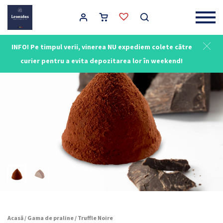
Main Navigation
INFO! Pe timpul verii, vinerea NU expediem colete către
curier pentru a evita depozitarea lor în weekend!
Acasă
/
Gama de praline
/ Truffle Noire