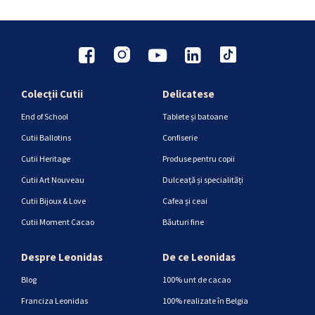
Colecții Cutii
Delicatese
End of School
Tablete și batoane
Cutii Ballotins
Confiserie
Cutii Heritage
Produse pentru copii
Cutii Art Nouveau
Dulceață și specialități
Cutii Bijoux & Love
Cafea și ceai
Cutii Moment Cacao
Băuturi fine
Despre Leonidas
De ce Leonidas
Blog
100% unt de cacao
Franciza Leonidas
100% realizate în Belgia