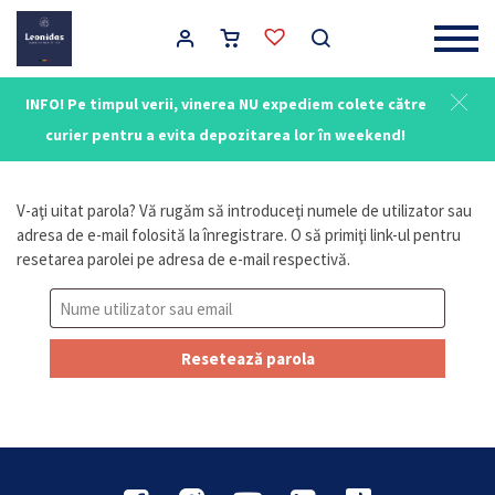
Main Navigation
Contul tău
INFO! Pe timpul verii, vinerea NU expediem colete către
Intră în
curier pentru a evita depozitarea lor în weekend!
V-aţi uitat parola? Vă rugăm să introduceţi numele de utilizator sau
adresa de e-mail folosită la înregistrare. O să primiţi link-ul pentru
resetarea parolei pe adresa de e-mail respectivă.
Resetează parola