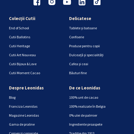
Colecții Cutii
Delicatese
End of School
Tablete și batoane
Cutii Ballotins
Confiserie
Cutii Heritage
Produse pentru copii
Cutii Art Nouveau
Dulceață și specialități
Cutii Bijoux & Love
Cafea și ceai
Cutii Moment Cacao
Băuturi fine
Despre Leonidas
De ce Leonidas
Blog
100% unt de cacao
Franciza Leonidas
100% realizate în Belgia
Magazine Leonidas
0% ulei de palmier
Gama de praline
Ingrediente proaspete
Comenzi corporate
Tradiție din 1913