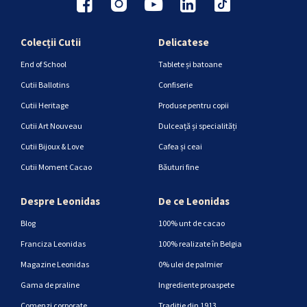
Colecții Cutii
Delicatese
End of School
Tablete și batoane
Cutii Ballotins
Confiserie
Cutii Heritage
Produse pentru copii
Cutii Art Nouveau
Dulceață și specialități
Cutii Bijoux & Love
Cafea și ceai
Cutii Moment Cacao
Băuturi fine
Despre Leonidas
De ce Leonidas
Blog
100% unt de cacao
Franciza Leonidas
100% realizate în Belgia
Magazine Leonidas
0% ulei de palmier
Gama de praline
Ingrediente proaspete
Comenzi corporate
Tradiție din 1913