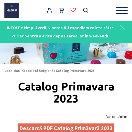
Main Navigation
INFO! Pe timpul verii, vinerea NU expediem colete către
curier pentru a evita depozitarea lor în weekend!
Leonidas - Ciocolată Belgiană
/
Catalog Primavara 2023
Catalog Primavara
2023
Autor:
John
Descarcă PDF Catalog Primăvară 2023