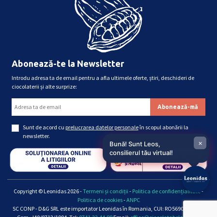
Abonează-te la Newsletter
Introdu adresa ta de email pentru a afla ultimele oferte, știri, deschideri de
ciocolaterii și alte surprize:
Sunt de acord cu
prelucrarea datelor personale
în scopul abonării la
newsletter.
×
Bună! Sunt Leos,
consilierul tău virtual!
Copyright © Leonidas 2026 -
Termeni și condiții
-
Politica de confidențialitate
-
Politica de cookies
-
ANPC
SC CONP - D&G SRL este importator Leonidas în Romania, CUI: RO5690661, Reg.