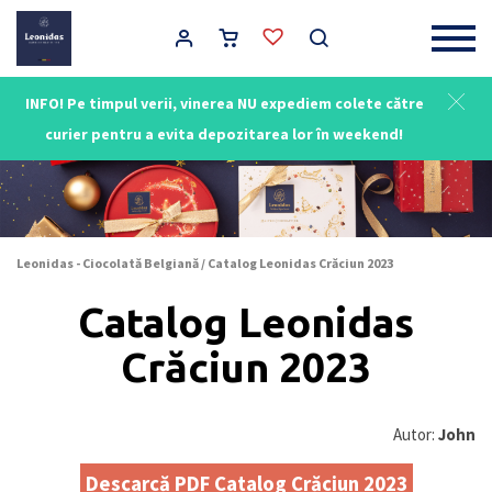
Main Navigation
INFO! Pe timpul verii, vinerea NU expediem colete către
curier pentru a evita depozitarea lor în weekend!
Leonidas - Ciocolată Belgiană
/
Catalog Leonidas Crăciun 2023
Catalog Leonidas
Crăciun 2023
Autor:
John
Descarcă PDF Catalog Crăciun 2023