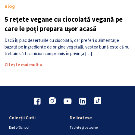
Blog
5 rețete vegane cu ciocolată vegană pe
care le poți prepara ușor acasă
Dacă îți plac deserturile cu ciocolată, dar preferi o alimentație
bazată pe ingrediente de origine vegetală, vestea bună este că nu
trebuie să faci niciun compromis în privința […]
Citește mai mult »
Colecții Cutii
Delicatese
End of School
Tablete și batoane