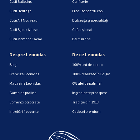
Cutii Ballotins
Confiserie
Cutii Heritage
Produse pentru copii
Cutii Art Nouveau
Dulceață și specialități
Cutii Bijoux & Love
Cafea și ceai
Cutii Moment Cacao
Băuturi fine
Despre Leonidas
De ce Leonidas
Blog
100% unt de cacao
Franciza Leonidas
100% realizate în Belgia
Magazine Leonidas
0% ulei de palmier
Gama de praline
Ingrediente proaspete
Comenzi corporate
Tradiție din 1913
Întrebări frecvente
Cadouri premium