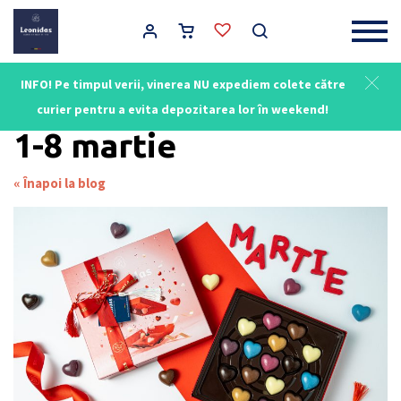
Main Navigation
INFO! Pe timpul verii, vinerea NU expediem colete către
Leonidas - Ciocolată Belgiană
/
1-8 martie
curier pentru a evita depozitarea lor în weekend!
1-8 martie
« Înapoi la blog