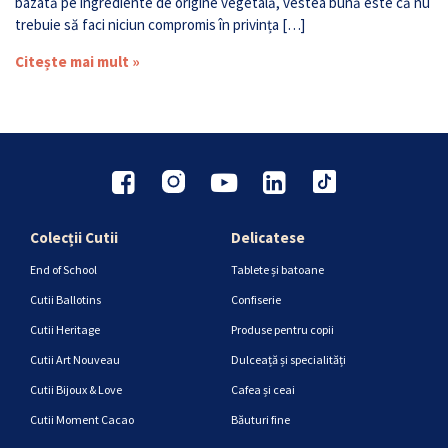
bazată pe ingrediente de origine vegetală, vestea bună este că nu
trebuie să faci niciun compromis în privința […]
Citește mai mult »
Colecții Cutii
Delicatese
End of School
Tablete și batoane
Cutii Ballotins
Confiserie
Cutii Heritage
Produse pentru copii
Cutii Art Nouveau
Dulceață și specialități
Cutii Bijoux & Love
Cafea și ceai
Cutii Moment Cacao
Băuturi fine